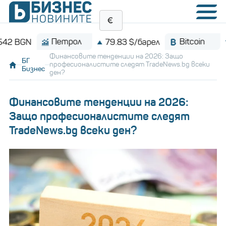
Петрол
Bitcoin
79.83 $/барел
$64,21
Финансовите тенденции на 2026: Защо
БГ
професионалистите следят TradeNews.bg всеки
Бизнес
ден?
Финансовите тенденции на 2026:
Защо професионалистите следят
TradeNews.bg всеки ден?