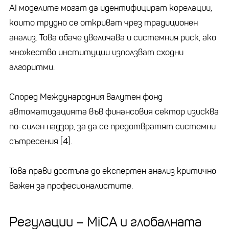
AI моделите могат да идентифицират корелации,
които трудно се откриват чрез традиционен
анализ. Това обаче увеличава и системния риск, ако
множество институции използват сходни
алгоритми.
Според Международния валутен фонд
автоматизацията във финансовия сектор изисква
по-силен надзор, за да се предотвратят системни
сътресения [4].
Това прави достъпа до експертен анализ критично
важен за професионалистите.
Регулации – MiCA и глобалната