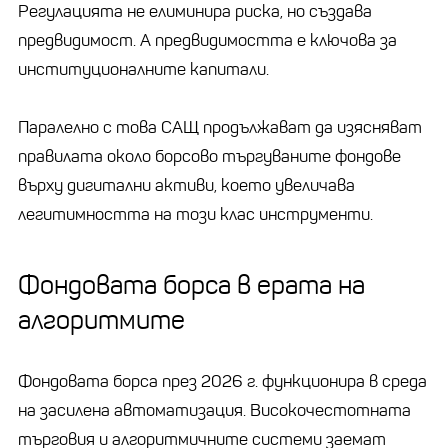
Регулацията не елиминира риска, но създава
предвидимост. А предвидимостта е ключова за
институционалните капитали.
Паралелно с това САЩ продължават да изясняват
правилата около борсово търгуваните фондове
върху дигитални активи, което увеличава
легитимността на този клас инструменти.
Фондовата борса в ерата на
алгоритмите
Фондовата борса през 2026 г. функционира в среда
на засилена автоматизация. Високочестотната
търговия и алгоритмичните системи заемат