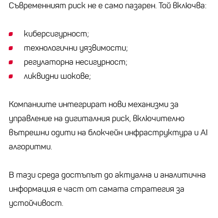
Съвременният риск не е само пазарен. Той включва:
киберсигурност;
технологични уязвимости;
регулаторна несигурност;
ликвидни шокове;
Компаниите интегрират нови механизми за
управление на дигиталния риск, включително
вътрешни одити на блокчейн инфраструктура и AI
алгоритми.
В тази среда достъпът до актуална и аналитична
информация е част от самата стратегия за
устойчивост.