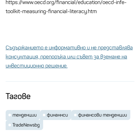
https://www.oecd.org/financial/education/oecd-infe-
toolkit-measuring-financial-literacy.htm
Съдържанието е информативно и не представлява
консултация, препоръка или съвет за вземане на
инвестиционно решение.
Тагове
тенденции
финаннси
финансови тенденции
TradeNewsbg