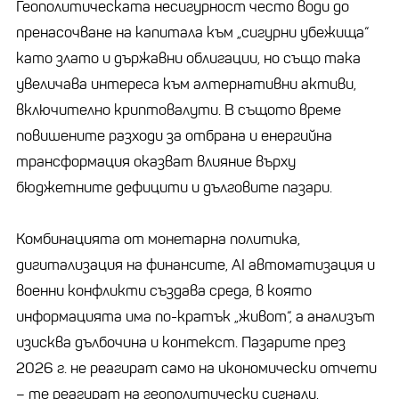
Геополитическата несигурност често води до
пренасочване на капитала към „сигурни убежища“
като злато и държавни облигации, но също така
увеличава интереса към алтернативни активи,
включително криптовалути. В същото време
повишените разходи за отбрана и енергийна
трансформация оказват влияние върху
бюджетните дефицити и дълговите пазари.
Комбинацията от монетарна политика,
дигитализация на финансите, AI автоматизация и
военни конфликти създава среда, в която
информацията има по-кратък „живот“, а анализът
изисква дълбочина и контекст. Пазарите през
2026 г. не реагират само на икономически отчети
– те реагират на геополитически сигнали,