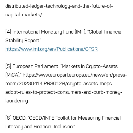
distributed-ledger-technology-and-the-future-of-
capital-markets/
[4] International Monetary Fund (IMF). “Global Financial
Stability Report.”
https://www.imf.org/en/Publications/GFSR
[5] European Parliament. “Markets in Crypto-Assets
(MiCA).” https://www.europarl.europa.eu/news/en/press-
room/20230414IPR80129/crypto-assets-meps-
adopt-rules-to-protect-consumers-and-curb-money-
laundering
[6] OECD. “OECD/INFE Toolkit for Measuring Financial
Literacy and Financial Inclusion.”