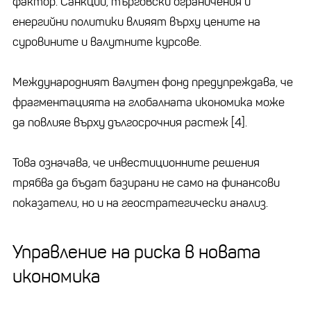
фактор. Санкции, търговски ограничения и
енергийни политики влияят върху цените на
суровините и валутните курсове.
Международният валутен фонд предупреждава, че
фрагментацията на глобалната икономика може
да повлияе върху дългосрочния растеж [4].
Това означава, че инвестиционните решения
трябва да бъдат базирани не само на финансови
показатели, но и на геостратегически анализ.
Управление на риска в новата
икономика