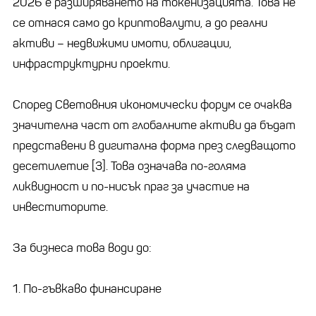
2026 е разширяването на токенизацията. Това не
се отнася само до криптовалути, а до реални
активи – недвижими имоти, облигации,
инфраструктурни проекти.
Според Световния икономически форум се очаква
значителна част от глобалните активи да бъдат
представени в дигитална форма през следващото
десетилетие [3]. Това означава по-голяма
ликвидност и по-нисък праг за участие на
инвеститорите.
За бизнеса това води до:
1. По-гъвкаво финансиране