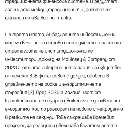
традиционната финансова система. В резултат
границата между „традиционни“ и „дигитални“
финанси става все по-тънка.
На трето място, AI-базираните инвестиционни
модели вече не са нишови инструменти, а част от
стратегиите на институционалните
инвеститори. Доклад на McKinsey & Company от
2023 г. отчита ускорена интеграция на изкуствен
интелект във финансовите услуги, особено в
управлението на риска и алгоритмичната
търговия [2]. През 2026 г. голяма част от
краткосрочните пазарни движения се усилват от
алгоритми, които реагират на новини и макроданни
в рамките на секунди. Това съкращава времевия
прозорец за реакция и увеличава волатилността