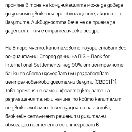
промяна в тона на комуникацията може да доведе
до значими движения при облигациите, акциите и
валутите. Ликвидността вече не се приема за
даденост – тя е стратегически ресурс.
На второ място, капиталовите пазари стават все
по-дигитални. Според данни на BIS – Bank for
International Settlements, над 90% от централните
банки по света изследват или разработват
централнобанкови дигитални валути (CBDC) [1].
Това променя не само инфраструктурата на
разплащанията, но и начина, по който капиталът
се движи глобално. Токенизацията на активи,
блокчейн сетълмент решения и дигитални
облигации постепенно се интегрират в