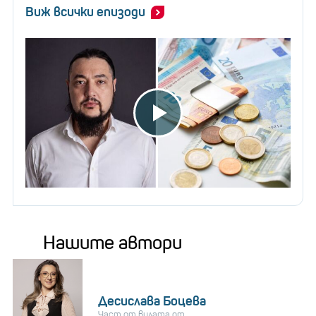
Виж всички епизоди
Нашите автори
Десислава Боцева
Част от вилата от