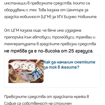
инсталации в превозните средства, които са
оборудвани с тях. Това казаха от Центъра за
градска мобилност (ЦГМ) за bTV Бизнес Новините.
От ЦГМ казаха още, че вече има издадена
препоръка към автобуси, тролейбуси, трамваи и
температурата в градските превозни средства
не трябва да е по-висока от 25 градуса.
Как да намалим сметките
за ток в жегите?
Превозните средства от градската мрежа в
София са собственост на столичен