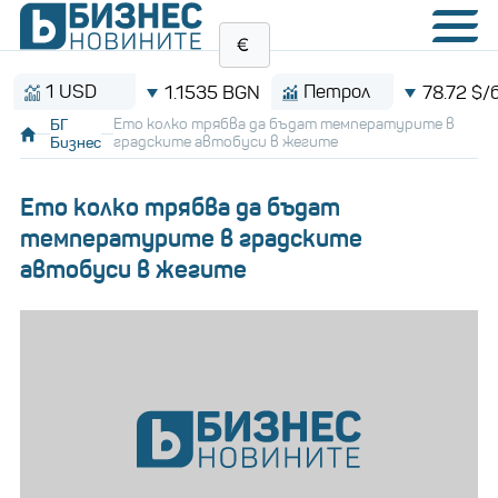
1 USD
Петрол
1.1535 BGN
78.72 $/барел
БГ
Ето колко трябва да бъдат температурите в
Бизнес
градските автобуси в жегите
Ето колко трябва да бъдат
температурите в градските
автобуси в жегите