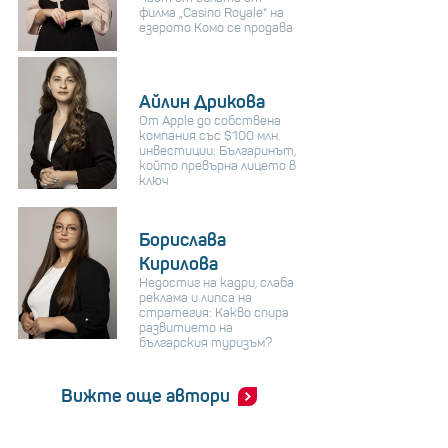
филма „Casino Royale“ на
езерото Комо се продава
Айлин Дрикова
От Apple до собствена
компания със $100 млн.
инвестиции: Българинът,
който превърна лицето в
ключ
Борислава
Кирилова
Недостиг на кадри, слаба
реклама и липса на
стратегия: Какво спира
развитието на
българския туризъм?
Вижте още автори