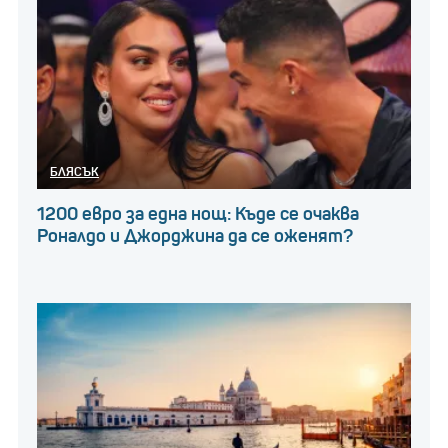
БЛЯСЪК
1200 евро за една нощ: Къде се очаква
Роналдо и Джорджина да се оженят?