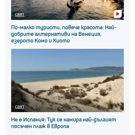
СВЯТ
По-малко туристи, повече красота: Най-
добрите алтернативи на Венеция,
езерото Комо и Киото
СВЯТ
Не е Испания: Тук се намира най-дългият
пясъчен плаж в Европа