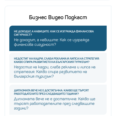
Бизнес Видео Подкаст
НЕ ДОХОДЪТ, А НАВИЦИТЕ: КАК СЕ ИЗГРАЖДА ФИНАНСОВА
СИГУРНОСТ?
Не доходът, а навиците: Как се изгражда
финансова сигурност?
НЕДОСТИГ НА КАДРИ, СЛАБА РЕКЛАМА И ЛИПСА НА СТРАТЕГИЯ:
КАКВО СПИРА РАЗВИТИЕТО НА БЪЛГАРСКИЯ ТУРИЗЪМ?
Недостиг на кадри, слаба реклама и липса на
стратегия: Какво спира развитието на
българския туризъм?
ДИПЛОМАТА ВЕЧЕ НЕ Е ДОСТАТЪЧНА: КАКВО ЩЕ ТЪРСЯТ
РАБОТОДАТЕЛИТЕ ПРЕЗ СЛЕДВАЩИТЕ ГОДИНИ?
Дипломата вече не е достатъчна: Какво ще
търсят работодателите през следващите
години?