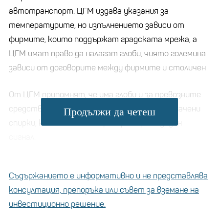
автотранспорт. ЦГМ издава указания за
температурите, но изпълнението зависи от
фирмите, които поддържат градската мрежа, а
ЦГМ имат право да налагат глоби, чиято големина
зависи от договорите между фирмите и столичен
автотранспорт.
От ЦГМ припомнят, че има глоби и за превозните
средства, които не спират на всички обозначени
Продължи да четеш
спирки, като се налага проверка при подаден
сигнал.
Съдържанието е информативно и не представлява
консултация, препоръка или съвет за вземане на
инвестиционно решение.