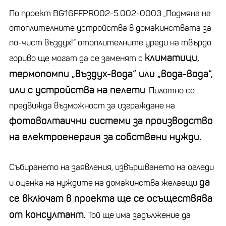
По проект BG16FFPR002-5.002-0003 „Подмяна на
отоплителните устройства в домакинствата за
по-чист въздух!“ отоплителните уреди на твърдо
климатици,
гориво ще могат да се заменят с
термопомпи „въздух-вода“ или „вода-вода“,
или с устройства на пелети
. Пилотно се
предвижда възможност за изграждане на
фотоволтаични системи за производство
на електроенергия за собствени нужди.
Събирането на заявления, извършването на огледи
да
и оценка на нуждите на домакинства желаещи
се включат в проекта ще се осъществява
от консултант.
Той ще има задължение да