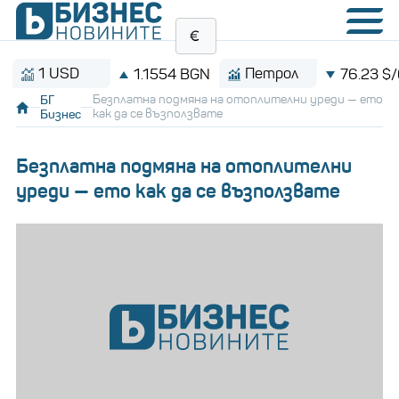
1 USD
Петрол
1.1554 BGN
76.23 $/барел
БГ
Безплатна подмяна на отоплителни уреди — ето
Бизнес
как да се възползвате
Безплатна подмяна на отоплителни
уреди — ето как да се възползвате