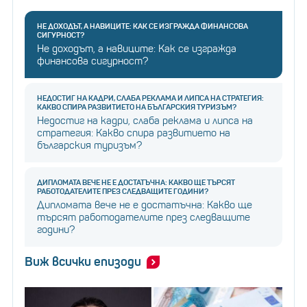
НЕ ДОХОДЪТ, А НАВИЦИТЕ: КАК СЕ ИЗГРАЖДА ФИНАНСОВА
СИГУРНОСТ?
Не доходът, а навиците: Как се изгражда
финансова сигурност?
НЕДОСТИГ НА КАДРИ, СЛАБА РЕКЛАМА И ЛИПСА НА СТРАТЕГИЯ:
КАКВО СПИРА РАЗВИТИЕТО НА БЪЛГАРСКИЯ ТУРИЗЪМ?
Недостиг на кадри, слаба реклама и липса на
стратегия: Какво спира развитието на
българския туризъм?
ДИПЛОМАТА ВЕЧЕ НЕ Е ДОСТАТЪЧНА: КАКВО ЩЕ ТЪРСЯТ
РАБОТОДАТЕЛИТЕ ПРЕЗ СЛЕДВАЩИТЕ ГОДИНИ?
Дипломата вече не е достатъчна: Какво ще
търсят работодателите през следващите
години?
Виж всички епизоди