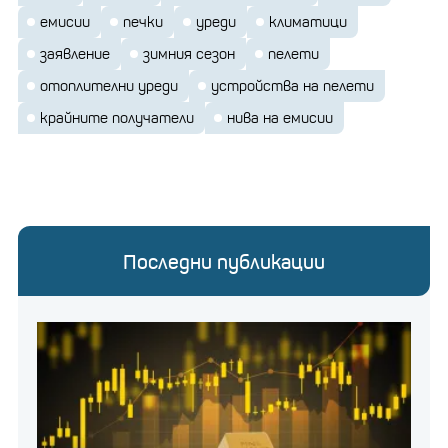
емисии
печки
уреди
климатици
заявление
зимния сезон
пелети
отоплителни уреди
устройства на пелети
крайните получатели
нива на емисии
Последни публикации