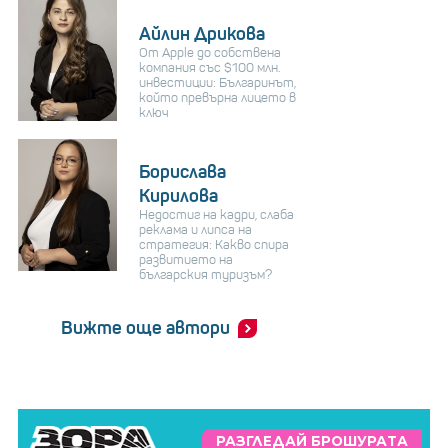
Айлин Дрикова
От Apple до собствена
компания със $100 млн.
инвестиции: Българинът,
който превърна лицето в
ключ
Борислава
Кирилова
Недостиг на кадри, слаба
реклама и липса на
стратегия: Какво спира
развитието на
българския туризъм?
Вижте още автори
РАЗГЛЕДАЙ БРОШУРАТА