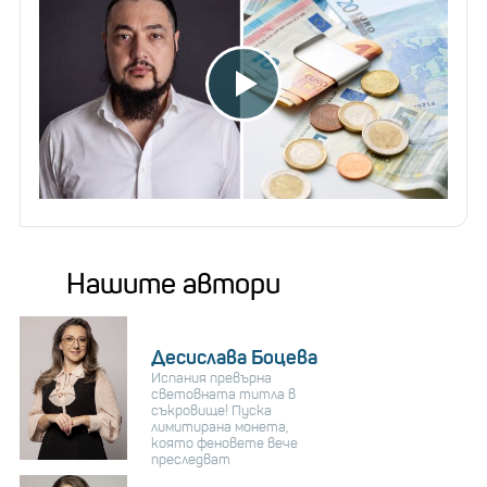
Нашите автори
Десислава Боцева
Испания превърна
световната титла в
съкровище! Пуска
лимитирана монета,
която феновете вече
преследват