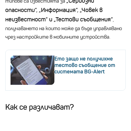
„Сериозни
типове са известията за
опасности“, „Информация“, „Човек в
неизвестност“ и „Тестови съобщения“
,
получаването на които може да бъде управлявано
чрез настройките в мобилните устройства.
Ето защо не получихме
тестово съобщение от
системата BG-Alert
Как се различават?