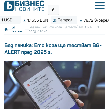
Петрол
Bit
1.1535 BGN
78.72 $/барел
БГ
Без паника: Ето кога ще тестват BG-ALERT
Бизнес
през 2025 г.
Без паника: Ето кога ще тестват BG-
ALERT през 2025 г.