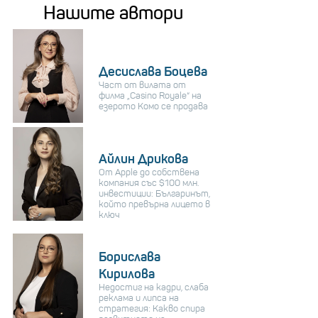
Нашите автори
Десислава Боцева
Част от вилата от
филма „Casino Royale“ на
езерото Комо се продава
Айлин Дрикова
От Apple до собствена
компания със $100 млн.
инвестиции: Българинът,
който превърна лицето в
ключ
Борислава
Кирилова
Недостиг на кадри, слаба
реклама и липса на
стратегия: Какво спира