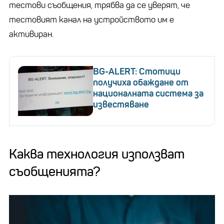
тестови съобщения, трябва да се уверят, че
тестовият канал на устройството им е
активиран.
BG-ALERT: Стотици
получиха обаждане от
националната система за
известяване
Каква технология използват
съобщенията?