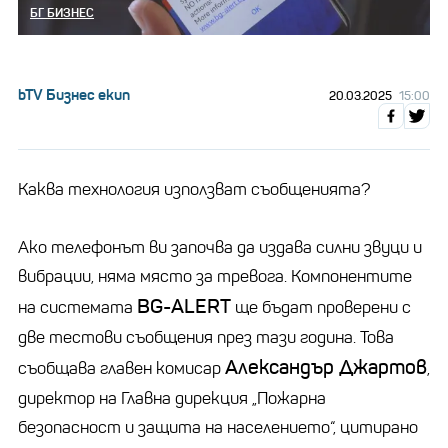
БГ БИЗНЕС
bTV Бизнес екип
20.03.2025
15:00
Каква технология използват съобщенията?
Ако телефонът ви започва да издава силни звуци и
вибрации, няма място за тревога. Компонентите
BG-ALERT
на системата
ще бъдат проверени с
две тестови съобщения през тази година. Това
Александър Джартов
съобщава главен комисар
,
директор на Главна дирекция „Пожарна
безопасност и защита на населението“, цитирано