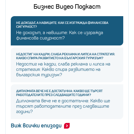
Бизнес Видео Подкаст
НЕ ДОХОДЪТ, А НАВИЦИТЕ: КАК СЕ ИЗГРАЖДА ФИНАНСОВА
СИГУРНОСТ?
Не доходът, а навиците: Как се изгражда
финансова сигурност?
НЕДОСТИГ НА КАДРИ, СЛАБА РЕКЛАМА И ЛИПСА НА СТРАТЕГИЯ:
КАКВО СПИРА РАЗВИТИЕТО НА БЪЛГАРСКИЯ ТУРИЗЪМ?
Недостиг на кадри, слаба реклама и липса на
стратегия: Какво спира развитието на
българския туризъм?
ДИПЛОМАТА ВЕЧЕ НЕ Е ДОСТАТЪЧНА: КАКВО ЩЕ ТЪРСЯТ
РАБОТОДАТЕЛИТЕ ПРЕЗ СЛЕДВАЩИТЕ ГОДИНИ?
Дипломата вече не е достатъчна: Какво ще
търсят работодателите през следващите
години?
Виж всички епизоди