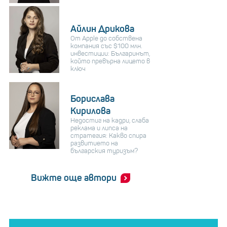
Айлин Дрикова
От Apple до собствена
компания със $100 млн.
инвестиции: Българинът,
който превърна лицето в
ключ
Борислава
Кирилова
Недостиг на кадри, слаба
реклама и липса на
стратегия: Какво спира
развитието на
българския туризъм?
Вижте още автори