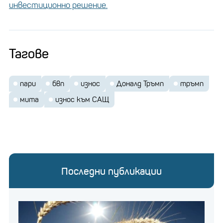
инвестиционно решение.
Тагове
пари
бвп
износ
Доналд Тръмп
тръмп
мита
износ към САЩ
Последни публикации