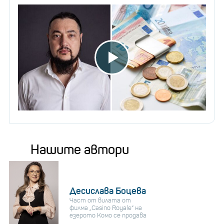
Нашите автори
Десислава Боцева
Част от вилата от
филма „Casino Royale“ на
езерото Комо се продава