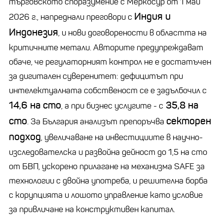
търговското споразумение с Меркосур от 1 май
Индия и
2026 г., напреднали преговори с
Индонезия
, и нови договорености в областта на
критичните метали. Авторите предупреждават
обаче, че регулаторният контрол не е достатъчен
за дигитален суверенитет: дефицитът при
интелектуалната собственост се е задълбочил с
14,6 на сто
35,8 на
, а при бизнес услугите - с
сто
секторен
. За България анализът препоръчва
подход
, увеличаване на инвестициите в научно-
изследователска и развойна дейност до 1,5 на сто
от БВП, ускорено прилагане на механизма SAFE за
технологии с двойна употреба, и решителна борба
с корупцията и лошото управление като условие
за привличане на конструктивен капитал.