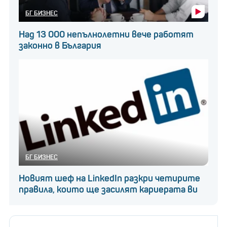
БГ БИЗНЕС
Над 13 000 непълнолетни вече работят
законно в България
БГ БИЗНЕС
Новият шеф на LinkedIn разкри четирите
правила, които ще засилят кариерата ви