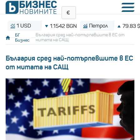
1 USD
Петрол
1.1542 BGN
79.83 $/баре
БГ
България сред най-потърпевшите в ЕС от
Бизнес
митата на САЩ
България сред най-потърпевшите в ЕС
от митата на САЩ