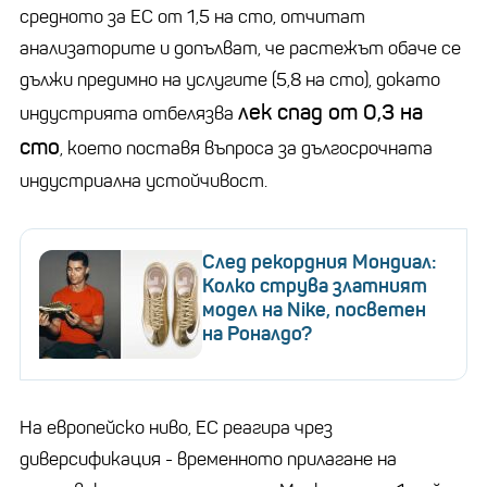
средното за ЕС от 1,5 на сто, отчитат
анализаторите и допълват, че растежът обаче се
дължи предимно на услугите (5,8 на сто), докато
лек спад от 0,3 на
индустрията отбелязва
сто
, което поставя въпроса за дългосрочната
индустриална устойчивост.
След рекордния Мондиал:
Колко струва златният
модел на Nike, посветен
на Роналдо?
На европейско ниво, ЕС реагира чрез
диверсификация - временното прилагане на