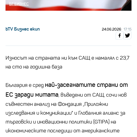
БГ БИЗНЕС
bTV Бизнес екип
24.06.2026
17:15
Износът на страната ни към САЩ е намалял с 23,7
на сто на годишна база
най-засегнатите страни от
България е сред
ЕС заради митата
, въведени от САЩ, сочи нов
съвместен анализ на Фондация „Приложни
изследвания и комуникации" и Глобалния алианс за
търговски и иновационни политики (GTIPA) на
икономическите последици от американските