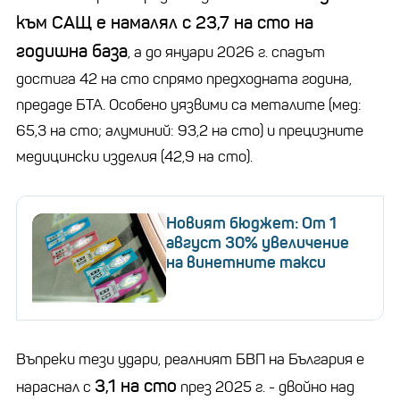
към САЩ е намалял с 23,7 на сто на
годишна база
, а до януари 2026 г. спадът
достига 42 на сто спрямо предходната година,
предаде БТА. Особено уязвими са металите (мед:
65,3 на сто; алуминий: 93,2 на сто) и прецизните
медицински изделия (42,9 на сто).
Новият бюджет: От 1
август 30% увеличение
на винетните такси
Въпреки тези удари, реалният БВП на България е
3,1 на сто
нараснал с
през 2025 г. - двойно над