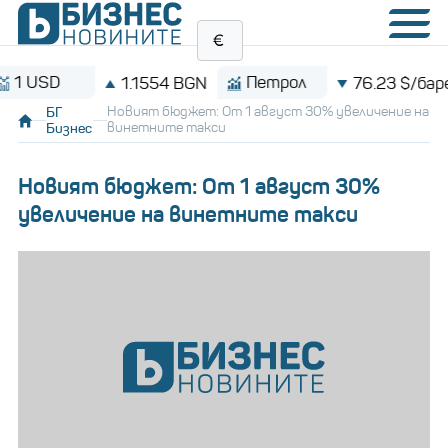
SD
Петрол
1.1554 BGN
76.23 $/барел
БГ
Новият бюджет: От 1 август 30% увеличение на
Бизнес
винетните такси
Новият бюджет: От 1 август 30%
увеличение на винетните такси