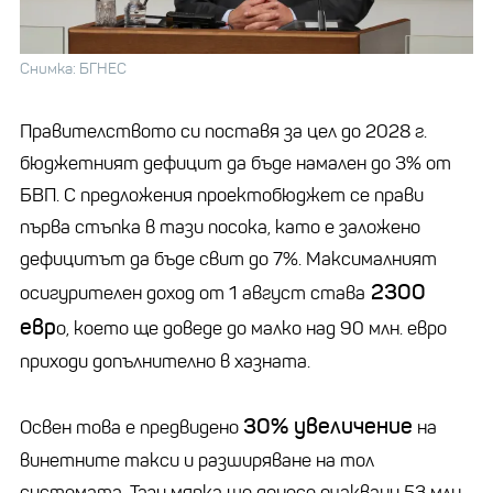
Снимка: БГНЕС
Правителството си поставя за цел до 2028 г.
бюджетният дефицит да бъде намален до 3% от
БВП. С предложения проектобюджет се прави
първа стъпка в тази посока, като е заложено
дефицитът да бъде свит до 7%. Максималният
2300
осигурителен доход от 1 август става
евр
о, което ще доведе до малко над 90 млн. евро
приходи допълнително в хазната.
30% увеличение
Освен това е предвидено
на
винетните такси и разширяване на тол
системата. Тази мярка ще донесе очаквани 53 млн.