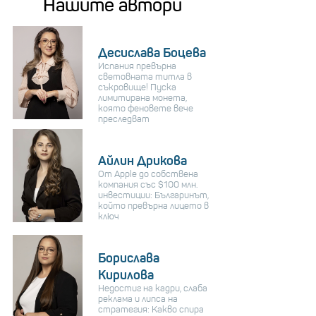
Нашите автори
Десислава Боцева
Испания превърна
световната титла в
съкровище! Пуска
лимитирана монета,
която феновете вече
преследват
Айлин Дрикова
От Apple до собствена
компания със $100 млн.
инвестиции: Българинът,
който превърна лицето в
ключ
Борислава
Кирилова
Недостиг на кадри, слаба
реклама и липса на
стратегия: Какво спира