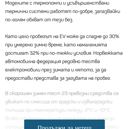
Моделите с термопомпи и усъвършенствани
термични системи работят по-добре, запазвайки
по-голям обхват от тези без.
Като цяло пробегът на EV може да спадне до 30%
при умерено зимно време, като намаленията
достигат 32% при по-тежки условия. Норвежката
автомобилна федерация редовно тества
електромобили през зимата и лятото, за да
предостави представа за загубата на пробег.
В скорошен зимен тест 23 превозни средства се
движат по смесица от градски и извънградски
пътища при температури между -2°C и -10°C.
Всяко стартира с пълно зареждане и се кара до
изтощаване. Резултатите показват, че въпреки
Продължи да четеш