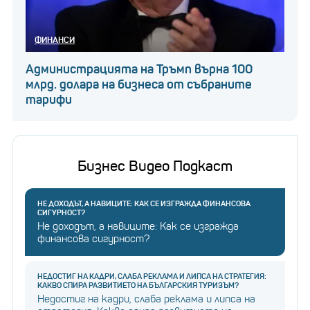
ФИНАНСИ
След като сте на път, включването на
Администрацията на Тръмп върна 100
отоплението е най-бързият начин да загубите
млрд. долара на бизнеса от събраните
обхват, така че вместо това използвайте
тарифи
отопляеми седалки и отопляем волан, тъй като те
използват по-малко енергия от отоплението на
цялата кабина, което ги прави ефективен избор за
Бизнес Видео Подкаст
поддържане на топлина.
НЕ ДОХОДЪТ, А НАВИЦИТЕ: КАК СЕ ИЗГРАЖДА ФИНАНСОВА
СИГУРНОСТ?
Внимавайте и за EV с термопомпа. Термопомпата
Не доходът, а навиците: Как се изгражда
пренася топлината от по-хладните зони към по-
финансова сигурност?
топлите, управлявайки контрола на
температурата в кабината и батерията.
НЕДОСТИГ НА КАДРИ, СЛАБА РЕКЛАМА И ЛИПСА НА СТРАТЕГИЯ:
КАКВО СПИРА РАЗВИТИЕТО НА БЪЛГАРСКИЯ ТУРИЗЪМ?
Заслужава си да закупите кола, оборудвана с
Недостиг на кадри, слаба реклама и липса на