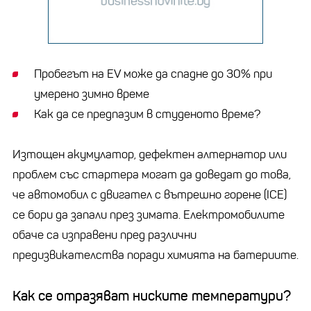
Пробегът на EV може да спадне до 30% при
умерено зимно време
Как да се предпазим в студеното време?
Изтощен акумулатор, дефектен алтернатор или
проблем със стартера могат да доведат до това,
че автомобил с двигател с вътрешно горене (ICE)
се бори да запали през зимата. Електромобилите
обаче са изправени пред различни
предизвикателства поради химията на батериите.
Как се отразяват ниските температури?