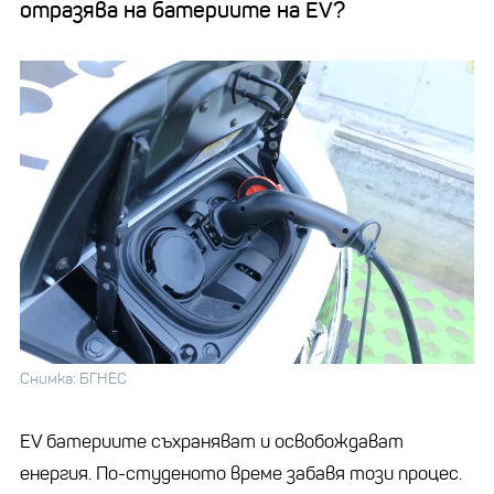
отразява на батериите на EV?
Снимка: БГНЕС
EV батериите съхраняват и освобождават
енергия. По-студеното време забавя този процес.