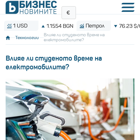
 USD
Петрол
1.1554 BGN
76.23 $/барел
Влияе ли студеното време на
Технологии
електромобилите?
Влияе ли студеното време на
електромобилите?