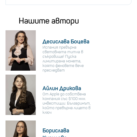
Последвайте businessnovinite.bg в
LINKEDIN
Нашите автори
Десислава Боцева
Испания превърна
световната титла в
съкровище! Пуска
лимитирана монета,
която феновете вече
преследват
Айлин Дрикова
От Apple до собствена
компания със $100 млн.
инвестиции: Българинът,
който превърна лицето в
ключ
Борислава