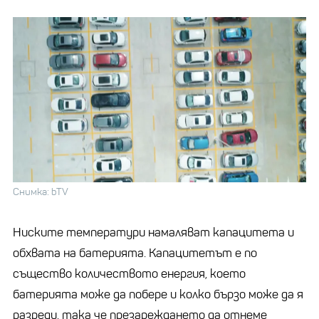
Снимка: bTV
Ниските температури намаляват капацитета и
обхвата на батерията. Капацитетът е по
същество количеството енергия, което
батерията може да побере и колко бързо може да я
разреди, така че презареждането да отнеме