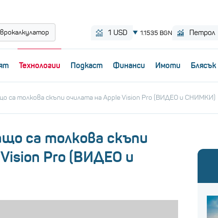
врокалкулатор
ят
Технологии
Пoдкаст
Финанси
Имоти
Блясък
що са толкова скъпи очилата на Apple Vision Pro (ВИДЕО и СНИМКИ)
ащо са толкова скъпи
Vision Pro (ВИДЕО и