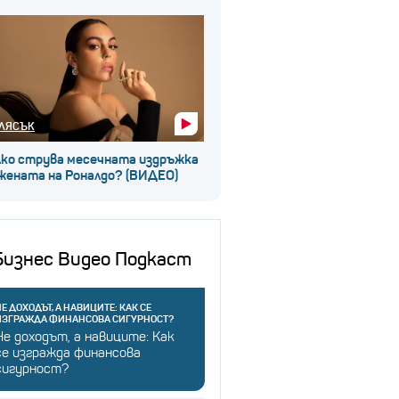
ЛЯСЪК
лко струва месечната издръжка
 жената на Роналдо? (ВИДЕО)
Бизнес Видео Подкаст
Е ДОХОДЪТ, А НАВИЦИТЕ: КАК СЕ
ИЗГРАЖДА ФИНАНСОВА СИГУРНОСТ?
Не доходът, а навиците: Как
се изгражда финансова
сигурност?