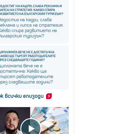
НЕДОСТИГ НА КАДРИ, СЛАБА РЕКЛАМА И
ЛИПСА НА СТРАТЕГИЯ: КАКВО СПИРА
РАЗВИТИЕТО НА БЪЛГАРСКИЯ ТУРИЗЪМ?
Недостиг на кадри, слаба
реклама и липса на стратегия:
Какво спира развитието на
българския туризъм?
ДИПЛОМАТА ВЕЧЕ НЕ Е ДОСТАТЪЧНА:
КАКВО ЩЕ ТЪРСЯТ РАБОТОДАТЕЛИТЕ
ПРЕЗ СЛЕДВАЩИТЕ ГОДИНИ?
Дипломата вече не е
достатъчна: Какво ще
търсят работодателите
през следващите години?
ж всички епизоди