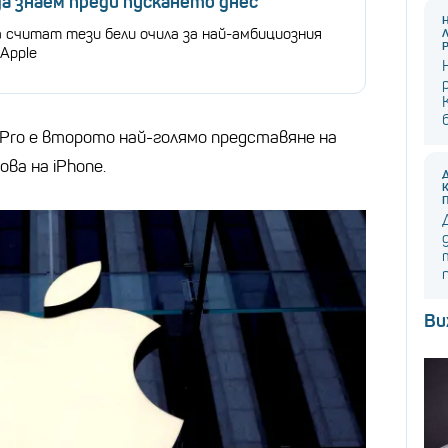
а знаем преди пускането днес
а считат тези бели очила за най-амбициозния
Apple
 Pro е второто най-голямо представяне на
ва на iPhone.
Ви