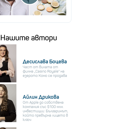
Нашите автори
Десислава Боцева
Част от вилата от
филма „Casino Royale“ на
езерото Комо се продава
Айлин Дрикова
От Apple до собствена
компания със $100 млн.
инвестиции: Българинът,
който превърна лицето в
ключ