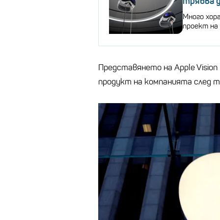
трябва д
Много хор
проект на 
Представянето на Apple Vision
продукт на компанията след то