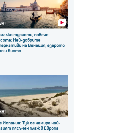
ВЯТ
-малко туристи, повече
асота: Най-добрите
тернативи на Венеция, езерото
мо и Киото
ВЯТ
е Испания: Тук се намира най-
гият пясъчен плаж в Европа