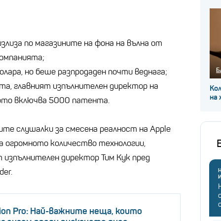
злиза по магазините на фона на вълна от
омпанията;
Б
лара, но беше разпродаден почти веднага;
та, главният изпълнителен директор на
Ко
на
вото включва 5000 патента.
ите слушалки за смесена реалност на Apple
та огромното количество технологии,
т изпълнителен директор Тим Кук пред
der.
Н
sion Pro: Най-важните неща, които