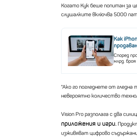
Когато Кук беше попитан за це
слушалките включва 5000 па
Как iPho
продаван
Според про
млрд. броя
"Ако го погледнете от гледна 
невероятно количество техноло
Vision Pro разполага с два сили
приложения и игри.
Продукт
изживяват цифрово съдържани