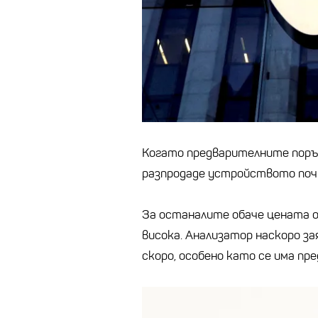
Kогато предварителните поръчк
разпродаде устройството поч
За останалите обаче цената о
висока. Aнализатор наскоро за
скоро, особено като се има пр