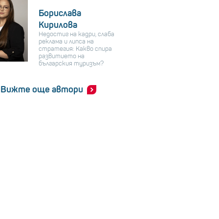
Борислава
Кирилова
Недостиг на кадри, слаба
реклама и липса на
стратегия: Какво спира
развитието на
българския туризъм?
Вижте още автори