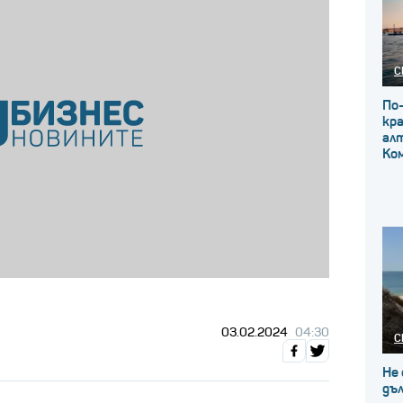
С
По
кр
ал
Ко
03.02.2024
04:30
С
Не 
дъл