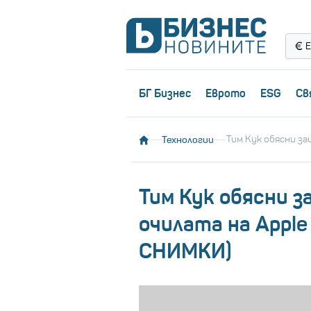
Е
БГ Бизнес
Еврото
ESG
Св
Технологии
Тим Кук обясни за
Тим Кук обясни з
очилата на Apple 
СНИМКИ)