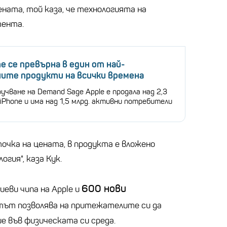
ната, той каза, че технологията на
тента.
ne се превърна в един от най-
ите продукти на всички времена
учване на Demand Sage Apple е продала над 2,3
 iPhone и има над 1,5 млрд. активни потребители
точка на цената, в продукта е вложено
гия", каза Кук.
600 нови
циеви чипа на Apple и
ът позволява на притежателите си да
е във физическата си среда.