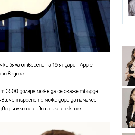
и бяха отворени на 19 януари - Apple
ти веднага.
т 3500 долара може да се окаже твърде
яви, че търсенето може дори да намалее
едвид колко нишови са слушалките.