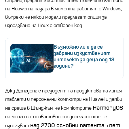
страни, предава Securities Times. Повечето лаптопи
на Huawei на пазара в момента работят с Windows,
въпреки че някои модели предлагат опция за
използване на Linux с отворен код.
Възможно ли е да се
забрани изкуственият
интелект за деца под 18
години?
Джу Донгдонг е президент на продуктовата линия
таблети и персонални компютри на Huawei и заяви
HarmonyOS
на среща в Шънджън, че компютрите
са много по-иновативни от досегашните. Те
над 2700 основни патента
пет
използват
и