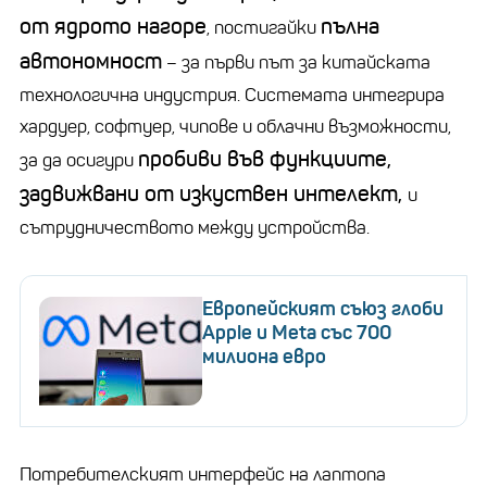
от ядрото нагоре
пълна
, постигайки
автономност
– за първи път за китайската
технологична индустрия. Системата интегрира
хардуер, софтуер, чипове и облачни възможности,
пробиви във функциите,
за да осигури
задвижвани от изкуствен интелект,
и
сътрудничеството между устройства.
Европейският съюз глоби
Apple и Meta със 700
милиона евро
Потребителският интерфейс на лаптопа