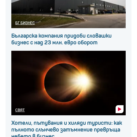
БГ БИЗНЕС
Българска компания придоби словашки
бизнес с над 23 млн. евро оборот
СВЯТ
Хотели, пътувания и хиляди туристи: как
пълното слънчево затъмнение превръща
небето в бизнес