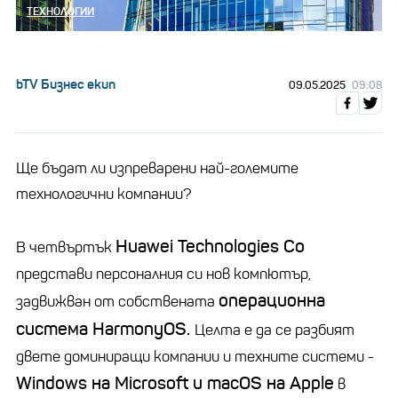
ТЕХНОЛОГИИ
bTV Бизнес екип
09.05.2025
09:08
Ще бъдат ли изпреварени най-големите
технологични компании?
Huawei Technologies Co
В четвъртък
представи персоналния си нов компютър,
операционна
задвижван от собствената
система HarmonyOS.
Целта е да се разбият
двете доминиращи компании и техните системи -
Windows на Microsoft и macOS на Apple
в