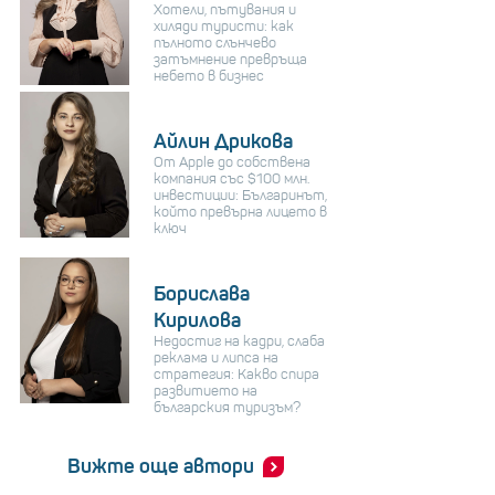
Хотели, пътувания и
хиляди туристи: как
пълното слънчево
затъмнение превръща
небето в бизнес
Айлин Дрикова
От Apple до собствена
компания със $100 млн.
инвестиции: Българинът,
който превърна лицето в
ключ
Борислава
Кирилова
Недостиг на кадри, слаба
реклама и липса на
стратегия: Какво спира
развитието на
българския туризъм?
Вижте още автори