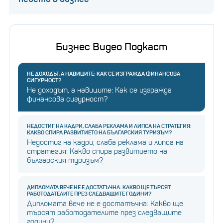
Бизнес Видео Подкаст
НЕ ДОХОДЪТ, А НАВИЦИТЕ: КАК СЕ ИЗГРАЖДА ФИНАНСОВА
СИГУРНОСТ?
Не доходът, а навиците: Как се изгражда
финансова сигурност?
НЕДОСТИГ НА КАДРИ, СЛАБА РЕКЛАМА И ЛИПСА НА СТРАТЕГИЯ:
КАКВО СПИРА РАЗВИТИЕТО НА БЪЛГАРСКИЯ ТУРИЗЪМ?
Недостиг на кадри, слаба реклама и липса на
стратегия: Какво спира развитието на
българския туризъм?
ДИПЛОМАТА ВЕЧЕ НЕ Е ДОСТАТЪЧНА: КАКВО ЩЕ ТЪРСЯТ
РАБОТОДАТЕЛИТЕ ПРЕЗ СЛЕДВАЩИТЕ ГОДИНИ?
Дипломата вече не е достатъчна: Какво ще
търсят работодателите през следващите
години?