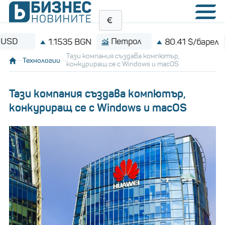
Петрол
Bit
1.1535 BGN
80.41 $/барел
Тази компания създава компютър,
Технологии
конкуриращ се с Windows и macOS
Тази компания създава компютър,
конкуриращ се с Windows и macOS