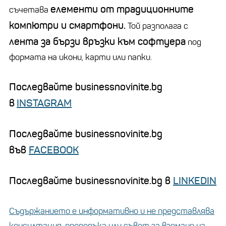
елементи от традиционните
съчетава
компютри и смартфони.
Той разполага с
лента за бързи връзки към софтуера
под
формата на икони, карти или папки.
Последвайте businessnovinite.bg
в
INSTAGRAM
Последвайте businessnovinite.bg
във
FACEBOOK
Последвайте businessnovinite.bg в
LINKEDIN
Съдържанието е информативно и не представлява
консултация, препоръка или съвет за вземане на