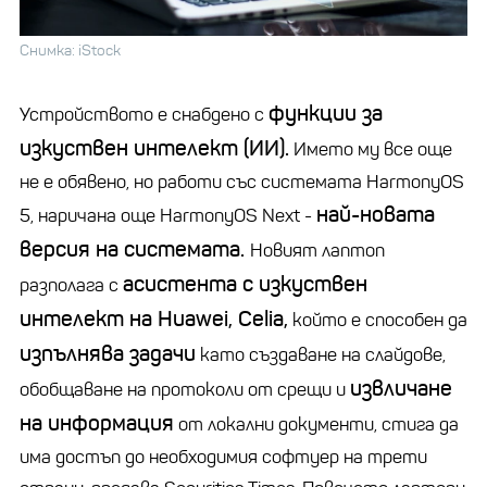
Снимка: iStock
функции за
Устройството е снабдено с
изкуствен интелект (ИИ).
Името му все още
не е обявено, но работи със системата HarmonyOS
най-новата
5, наричана още HarmonyOS Next -
версия на системата.
Новият лаптоп
асистента с изкуствен
разполага с
интелект на Huawei, Celia,
който е способен да
изпълнява задачи
като създаване на слайдове,
извличане
обобщаване на протоколи от срещи и
на информация
от локални документи, стига да
има достъп до необходимия софтуер на трети