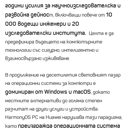
години усилия за научноизследователска и
развойна дейнос
10
т, включващи повече от
000 водещи инженери и 20
изследователски института.
Целта е да
предефинира бъдещето на компютърните
технологии със сигурно, интелигентно и
взаимосвързано изживяване.
В продължение на десетилетия световният пазар
на операционни системи за компютри е
доминиран от Windows и macOS
, докато
местните алтернативи до голяма степен
разчитат на други услуги и устройства.
HarmonyOS PC на Huawei нарушава тази парадигма,
преизгражда операционната система
като