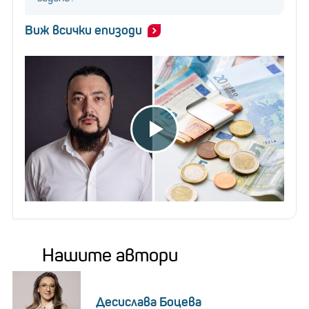
Виж всички епизоди
Нашите автори
Десислава Боцева