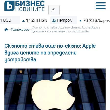
Петрол
Bi
1.1554 BGN
76.23 $/барел
Скъпото става още по-скъпо: Apple вдига
Технологии
цените на определени устройства
Скъпото става още по-скъпо: Apple
вдига цените на определени
устройства