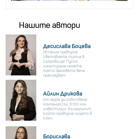
Нашите автори
Десислава Боцева
Испания превърна
световната титла в
съкровище! Пуска
лимитирана монета,
която феновете вече
преследват
Айлин Дрикова
От Apple до собствена
компания със $100 млн.
инвестиции: Българинът,
който превърна лицето в
ключ
Борислава