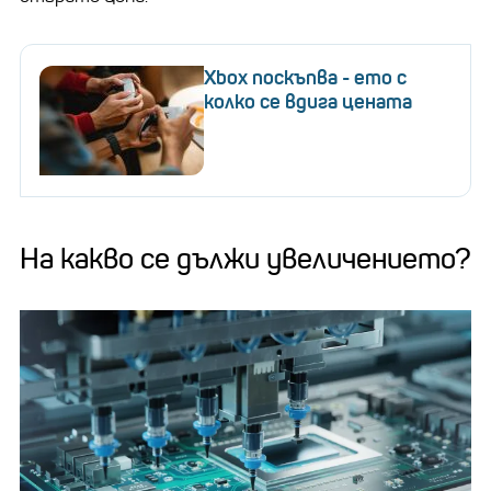
Xbox поскъпва - ето с
колко се вдига цената
На какво се дължи увеличението?