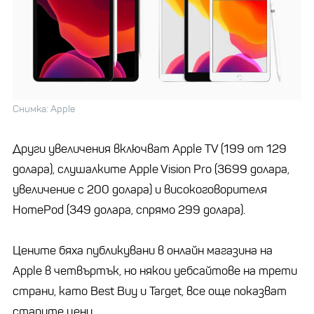
Снимка: Apple
Други увеличения включват Apple TV (199 от 129
долара), слушалките Apple Vision Pro (3699 долара,
увеличение с 200 долара) и високоговорителя
HomePod (349 долара, спрямо 299 долара).
Цените бяха публикувани в онлайн магазина на
Apple в четвъртък, но някои уебсайтове на трети
страни, като Best Buy и Target, все още показват
старите цени.