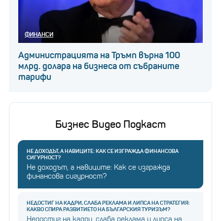
ФИНАНСИ
Администрацията на Тръмп върна 100
млрд. долара на бизнеса от събраните
тарифи
Бизнес Видео Подкаст
НЕ ДОХОДЪТ, А НАВИЦИТЕ: КАК СЕ ИЗГРАЖДА ФИНАНСОВА
СИГУРНОСТ?
Не доходът, а навиците: Как се изгражда
финансова сигурност?
НЕДОСТИГ НА КАДРИ, СЛАБА РЕКЛАМА И ЛИПСА НА СТРАТЕГИЯ:
КАКВО СПИРА РАЗВИТИЕТО НА БЪЛГАРСКИЯ ТУРИЗЪМ?
Недостиг на кадри, слаба реклама и липса на