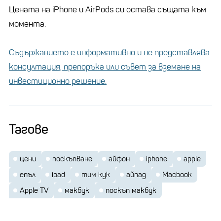
Цената на iPhone и AirPods си остава същата към
момента.
Съдържанието е информативно и не представлява
консултация, препоръка или съвет за вземане на
инвестиционно решение.
Тагове
цени
поскъпване
айфон
iphone
apple
епъл
ipad
тим кук
айпад
Macbook
Apple TV
макбук
поскъп макбук