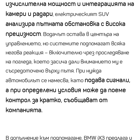
изчислителна мощност и интеграцията на
камери и радари
, електрическият SUV
анализира пътната обстановка с висока
прецизност
. Водачът остава в центъра на
управлението, но системите подпомагат всяка
негова реакция – включително чрез проследяване
на погледа, което засича дали вниманието му е
съсредоточено върху пътя. При нужда
подава сигнали,
автомобилът се намесва, като
а при определени условия може да поеме
контрол за кратко, съобщават от
компанията.
В допълнение към подпомагане, BMW iX3 предлага и