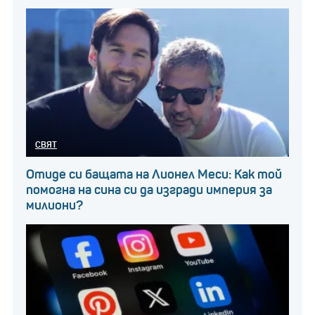
СВЯТ
Отиде си бащата на Лионел Меси: Как той
помогна на сина си да изгради империя за
милиони?