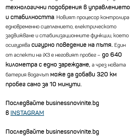
технологични подобрения в управлението
и стабилността
. Новият процесор контролира
едновременно сцеплението, електрическото
задвижване и стабилизационните функции, което
сигурно поведение на пътя.
осигурява
Един
до 640
от аспекти на iX3 е неговият пробег –
километра с едно зареждане,
а чрез новата
може да добави 320 км
батерия водачът
пробег само за 10 минути.
Последвайте businessnovinite.bg
в
INSTAGRAM
Последвайте businessnovinite.bg