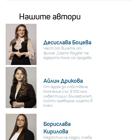
Нашите автори
Десислава Боцева
Част от вилата от
филма „Casino Royale“ на
езерото Комо се продава
Айлин Дрикова
От Apple до собствена
компания със $100 млн.
инвестиции: Българинът,
който превърна лицето в
ключ
Борислава
Кирилова
Недостиг на кадри, слаба