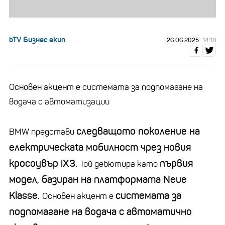
bTV Бизнес екип
26.06.2025
14:18
Основен акцент е системата за подпомагане на
водача с автоматизации
следващото поколение на
BMW представи
електрическаta мобилност чрез новия
кросоувър iX3.
първия
Toй дебютира като
модел, базиран на платформата Neue
Klasse.
системата за
Основен акцент е
подпомагане на водача с автоматично