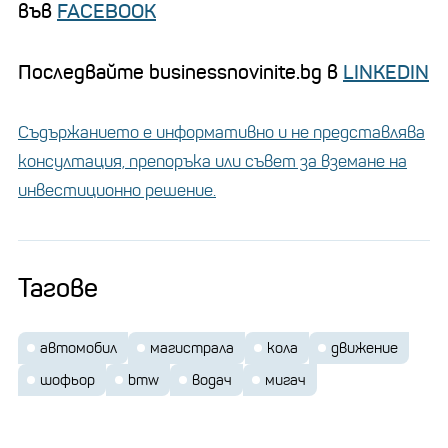
във
FACEBOOK
Последвайте businessnovinite.bg в
LINKEDIN
Съдържанието е информативно и не представлява
консултация, препоръка или съвет за вземане на
инвестиционно решение.
Тагове
автомобил
магистрала
кола
движение
шофьор
bmw
водач
мигач