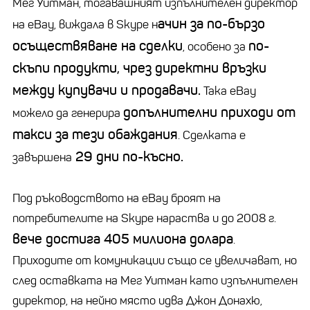
Мег Уитман, тогавашният изпълнителен директор
ачин за по-бързо
на eBay, виждала в Skype н
осъществяване на сделки
по-
, особено за
скъпи продукти, чрез директни връзки
между купувачи и продавачи.
Така eBay
допълнителни приходи от
можело да генерира
такси за тези обаждания
. Сделката е
29 дни по-късно.
завършена
Под ръководството на eBay броят на
потребителите на Skype нараства и до 2008 г.
вече достига 405 милиона долара
.
Приходите от комуникации също се увеличават, но
след оставката на Мег Уитман като изпълнителен
директор, на нейно място идва Джон Донахю,