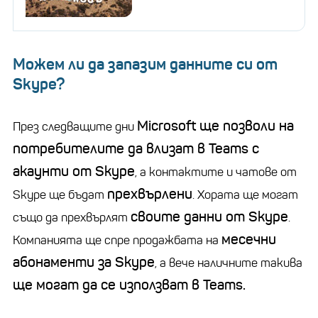
Можем ли да запазим данните си от
Skype?
Microsoft ще позволи на
През следващите дни
потребителите да влизат в Teams с
акаунти от Skype
, а контактите и чатове от
прехвърлени
Skype ще бъдат
. Хората ще могат
своите данни от Skype
също да прехвърлят
.
месечни
Компанията ще спре продажбата на
абонаменти за Skype
, а вече наличните такива
ще могат да се използват в Teams.