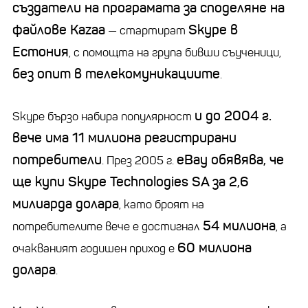
създатели на програмата за споделяне на
файлове Kazaa
Skype в
— стартират
Естония
, с помощта на група бивши съученици,
без опит в телекомуникациите
.
и до 2004 г.
Skype бързо набира популярност
вече има 11 милиона регистрирани
потребители
eBay обявява, че
. През 2005 г.
ще купи Skype Technologies SA за 2,6
милиарда долара
, като броят на
54 милиона
потребителите вече е достигнал
, а
60 милиона
очакваният годишен приход е
долара
.