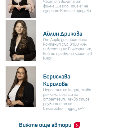
Част от вилата от
филма „Casino Royale“ на
езерото Комо се продава
Айлин Дрикова
От Apple до собствена
компания със $100 млн.
инвестиции: Българинът,
който превърна лицето в
ключ
Борислава
Кирилова
Недостиг на кадри, слаба
реклама и липса на
стратегия: Какво спира
развитието на
българския туризъм?
Вижте още автори