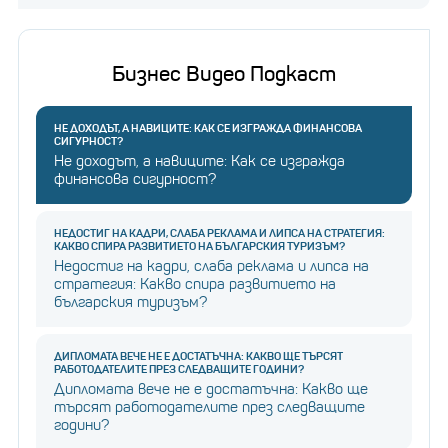
Бизнес Видео Подкаст
НЕ ДОХОДЪТ, А НАВИЦИТЕ: КАК СЕ ИЗГРАЖДА ФИНАНСОВА
СИГУРНОСТ?
Не доходът, а навиците: Как се изгражда
финансова сигурност?
НЕДОСТИГ НА КАДРИ, СЛАБА РЕКЛАМА И ЛИПСА НА СТРАТЕГИЯ:
КАКВО СПИРА РАЗВИТИЕТО НА БЪЛГАРСКИЯ ТУРИЗЪМ?
Недостиг на кадри, слаба реклама и липса на
стратегия: Какво спира развитието на
българския туризъм?
ДИПЛОМАТА ВЕЧЕ НЕ Е ДОСТАТЪЧНА: КАКВО ЩЕ ТЪРСЯТ
РАБОТОДАТЕЛИТЕ ПРЕЗ СЛЕДВАЩИТЕ ГОДИНИ?
Дипломата вече не е достатъчна: Какво ще
търсят работодателите през следващите
години?