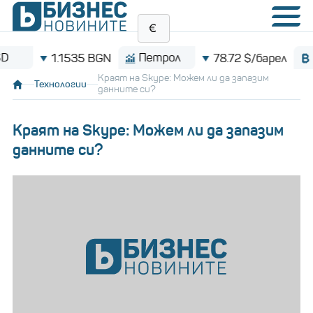
Петрол
Bitcoin
1.1535 BGN
78.72 $/барел
Краят на Skype: Можем ли да запазим
Технологии
данните си?
Краят на Skype: Можем ли да запазим
данните си?