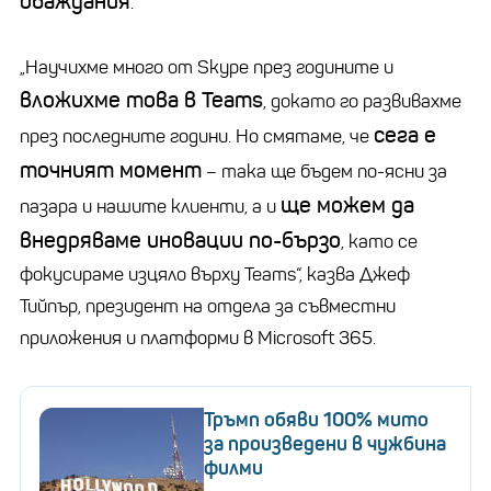
обаждания
.
„Научихме много от Skype през годините и
вложихме това в Teams
, докато го развивахме
сега е
през последните години. Но смятаме, че
точният момент
– така ще бъдем по-ясни за
ще можем да
пазара и нашите клиенти, а и
внедряваме иновации по-бързо
, като се
фокусираме изцяло върху Teams“, казва Джеф
Тийпър, президент на отдела за съвместни
приложения и платформи в Microsoft 365.
Тръмп обяви 100% мито
за произведени в чужбина
филми