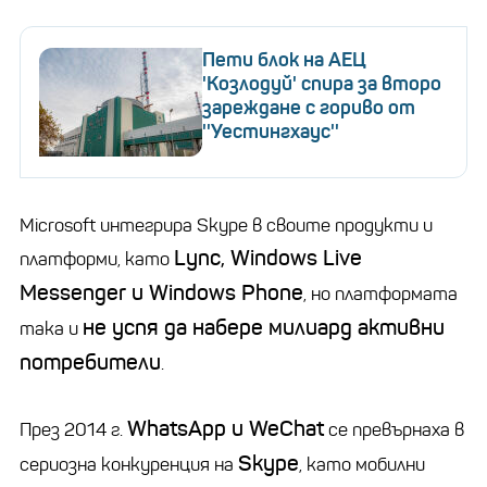
Пети блок на АЕЦ
'Козлодуй' спира за второ
зареждане с гориво от
''Уестингхаус''
Microsoft интегрира Skype в своите продукти и
Lync, Windows Live
платформи, като
Messenger и Windows Phone
, но платформата
не успя да набере милиард активни
така и
потребители
.
WhatsApp и WeChat
През 2014 г.
се превърнаха в
Skype
сериозна конкуренция на
, като мобилни