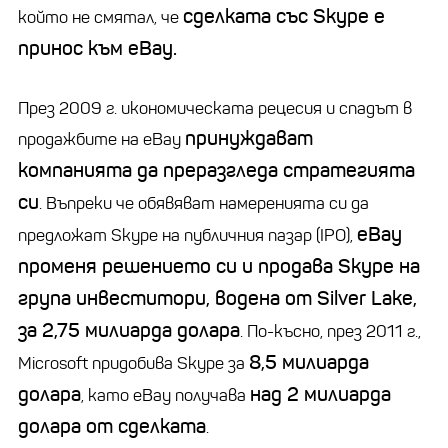
сделката със Skype е
който не смятал, че
принос към eBay.
През 2009 г. икономическата рецесия и спадът в
принуждават
продажбите на eBay
компанията да преразгледа стратегията
си
. Въпреки че обявяват намеренията си да
eBay
предложат Skype на публичния пазар (IPO),
променя решението си и продава Skype на
група инвеститори, водена от Silver Lake,
за 2,75 милиарда долара
. По-късно, през 2011 г.,
8,5 милиарда
Microsoft придобива Skype за
долара
над 2 милиарда
, като eBay получава
долара от сделката
.