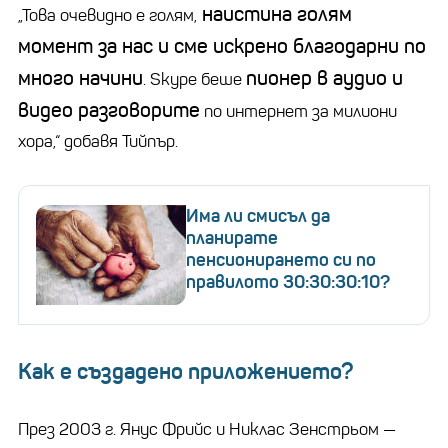
наистина голям
„Това очевидно е голям,
момент за нас и сме искрено благодарни по
много начини
пионер в аудио и
. Skype беше
видео разговорите
по интернет за милиони
хора,“ добавя Тийпър.
Има ли смисъл да
планирате
пенсионирането си по
правилото 30:30:30:10?
Как е създадено приложението?
През 2003 г. Янус Фрийс и Никлас Зенстрьом —