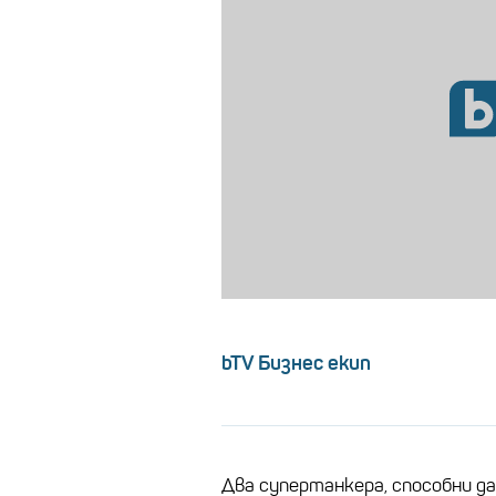
bTV Бизнес екип
Два супертанкера, способни д