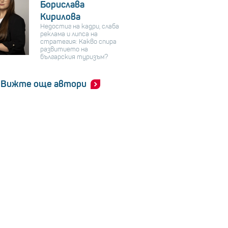
Борислава
Кирилова
Недостиг на кадри, слаба
реклама и липса на
стратегия: Какво спира
развитието на
българския туризъм?
Вижте още автори