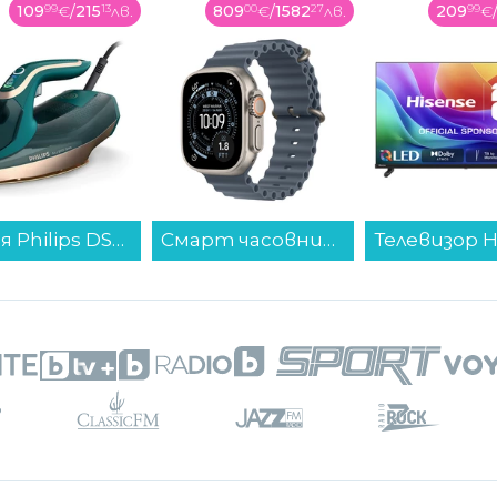
809
00
€
/
1582
27
лв.
209
99
€
/
410
71
лв.
769
00
€
/
1
Смарт часовник Apple Watch Ultra 3 49mm Nat/Blue Ocean Band mewh4 , 1.98...
Телевизор Hisense 32A5S , 1920x1080 FULL HD , 32 inch, 80 см, QLED ...