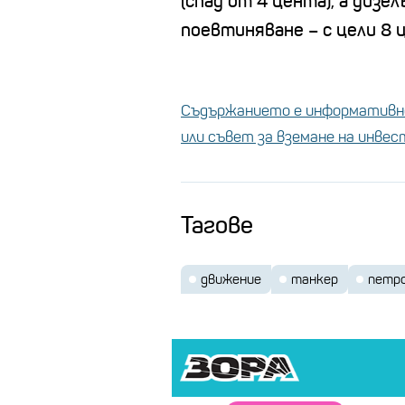
(спад от 4 цента), а диз
поевтиняване – с цели 8 ц
Съдържанието е информативно
или съвет за вземане на инве
Тагове
движение
танкер
петр