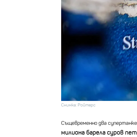
Снимка: Ройтерс
Същевременно два супертанке
милиона барела суров петр