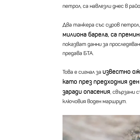
петрол, са навлезли днес в рай
Два танкера със суров петрол
милиона барела, са премин
показват данни за проследяван
предава БТА.
известно ож
Това е сигнал за
като през предходния ден
заради опасения
, свързани 
ключовия воден маршрут.