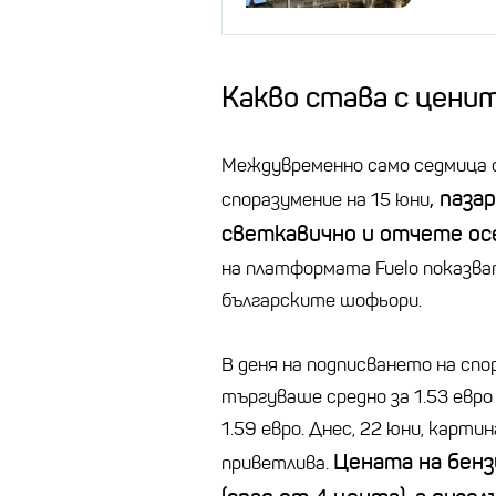
Какво става с цени
Междувременно само седмица 
, паза
споразумение на 15 юни
светкавично и отчете осе
на платформата Fuelo показва
българските шофьори.
В деня на подписването на спо
търгуваше средно за 1.53 евр
1.59 евро. Днес, 22 юни, карт
Цената на бенз
приветлива.