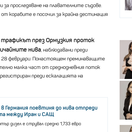
и за проследяване на плавателните съдове.
т от корабите е посочил за крайна дестинация
трафикът през Ормузкия проток
бичайните нива
, наблюдавани преди
на 28 февруари. Понастоящем преминаващите
телно малка част от среднодневния поток
 регистриран преди ескалацията на
в Германия поевтиня до нива отпреди
та между Иран и САЩ
тър дизел е струвал средно 1,733 евро