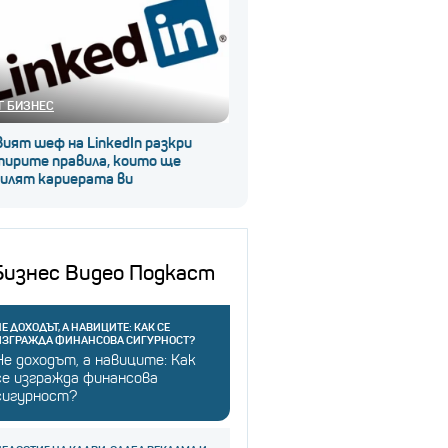
Г БИЗНЕС
ият шеф на LinkedIn разкри
тирите правила, които ще
силят кариерата ви
Бизнес Видео Подкаст
Е ДОХОДЪТ, А НАВИЦИТЕ: КАК СЕ
ИЗГРАЖДА ФИНАНСОВА СИГУРНОСТ?
Не доходът, а навиците: Как
се изгражда финансова
сигурност?