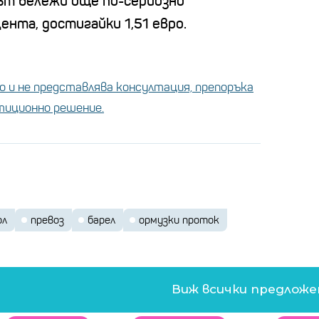
елът бележи още по-сериозно
ента, достигайки 1,51 евро.
 и не представлява консултация, препоръка
стиционно решение.
ол
превоз
барел
ормузки проток
Виж всички предлож