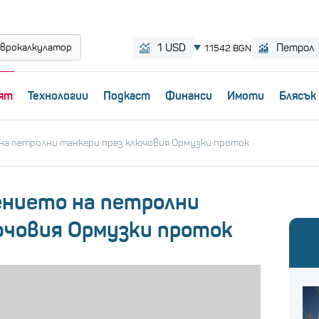
врокалкулатор
ят
Технологии
Пoдкаст
Финанси
Имоти
Блясък
на петролни танкери през ключовия Ормузки проток
ението на петролни
ючовия Ормузки проток