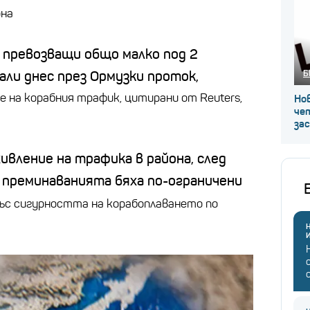
она
превозващи общо малко под 2
,
Б
али днес през Ормузки проток,
е на корабния трафик, цитирани от Reuters,
Нов
че
за
ивление на трафика в района, след
 преминаванията бяха по-ограничени
със сигурността на корабоплаването по
Н