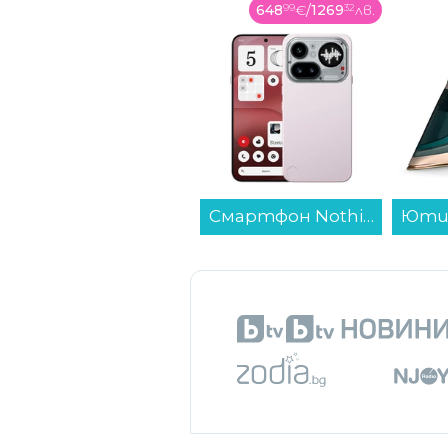
648
99
€
/
1269
32
лв.
109
99
€
/
215
13
лв.
Смартфон Nothing Phone (4a) PRO 256/12 PINK , 12 GB, 256 GB...
Ютия Philips DST8030/70...