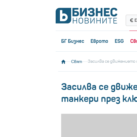
Е
БГ Бизнес
Еврото
ESG
Св
Свят
Засилва се движението 
Засилва се движ
танкери през кл