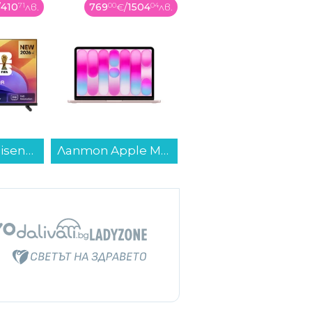
504
04
лв.
499
99
€
/
977
9
лв.
339
99
€
/
664
97
лв.
Лаптоп Apple MacBook Neo 13" 256GB Blush mhfh4 , 13.00 , 256 , 8 , Apple A18 Pro 5 Core GPU , Apple A18 Pro 6 Core , Mac OS...
Пералня AEG LF5Z41BE , 10.00 kg, 1400 об./мин., A , Бял...
Пералня Finlux FXA10 12T , 10.00 kg, 1200 об./мин., A , Бял...