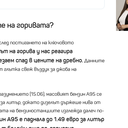
те на горивата?
след постигането на ключовото
рът на горива у нас реагира
заем спад в цените на дребно.
Данните
т глътка свеж въздух за джоба на
разумението (15.06), масовият бензин А95 се
о за литър, докато дизелът държеше нива от
ината на бензиностанциите изглежда далеч по-
ин А95 е паднала до 1.49 евро за литър