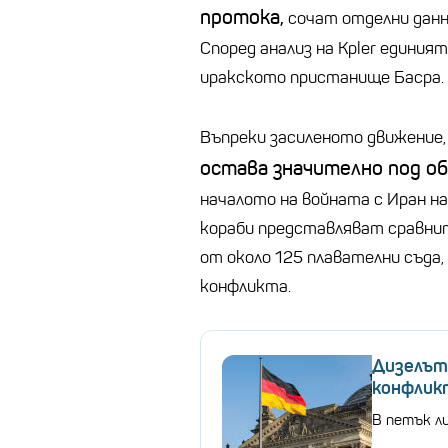
протока,
сочат отделни данн
Според анализ на Kpler единия
иракското пристанище Басра.
Въпреки засиленото движение,
остава значително под о
началото на войната с Иран 
кораби представляват сравни
от около 125 плавателни съда,
конфликта.
Дизелът 
конфлик
В петък ли