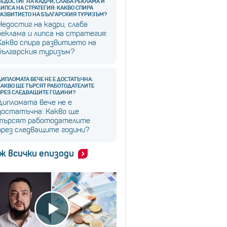
НЕДОСТИГ НА КАДРИ, СЛАБА РЕКЛАМА И
ЛИПСА НА СТРАТЕГИЯ: КАКВО СПИРА
РАЗВИТИЕТО НА БЪЛГАРСКИЯ ТУРИЗЪМ?
Недостиг на кадри, слаба
реклама и липса на стратегия:
Какво спира развитието на
българския туризъм?
ДИПЛОМАТА ВЕЧЕ НЕ Е ДОСТАТЪЧНА:
КАКВО ЩЕ ТЪРСЯТ РАБОТОДАТЕЛИТЕ
ПРЕЗ СЛЕДВАЩИТЕ ГОДИНИ?
Дипломата вече не е
достатъчна: Какво ще
търсят работодателите
през следващите години?
ж всички епизоди