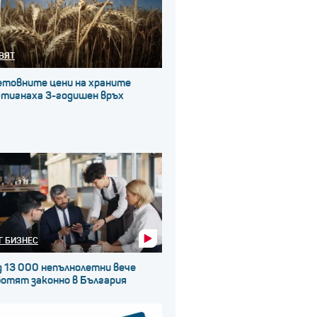
ВЯТ
етовните цени на храните
стигнаха 3-годишен връх
Г БИЗНЕС
д 13 000 непълнолетни вече
ботят законно в България