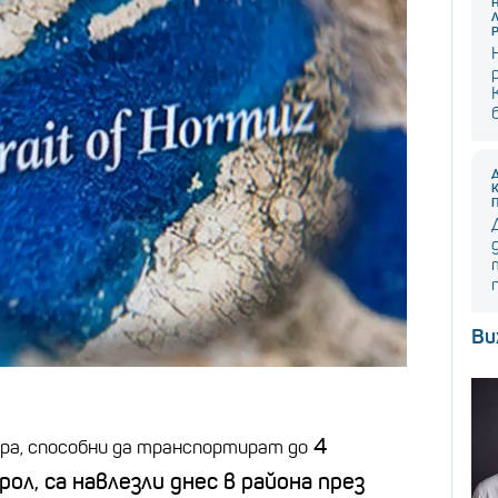
Ви
4
ра, способни да транспортират до
ол, са навлезли днес в района през