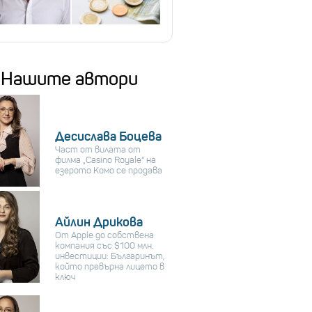
Нашите автори
Десислава Боцева
Част от вилата от
филма „Casino Royale“ на
езерото Комо се продава
Айлин Дрикова
От Apple до собствена
компания със $100 млн.
инвестиции: Българинът,
който превърна лицето в
ключ