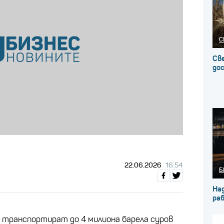
С
Св
до
22.06.2026
16:54
Б
На
ра
а транспортират до 4 милиона барела суров