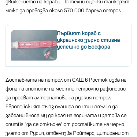
движението на кораби. По техни оценки танкерът
може да превозва около 570 000 барела петрол.
Първият кораб с
украинско зърно стигна
успешно до Босфора
Доставката на петрол от САЩ в Росток идва на
фона на опитите на местни петролни рафинерии
да пробват алтернативи на руския петрол.
Европейският съюз планира почти напълно да
забрани вноса му до края на годината и затова се
опитва "да се откъсне" от доставките на черно
злато от Русия, отбелязва Ройтерс, цитирани от