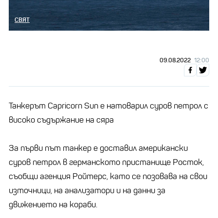
СВЯТ
09.08.2022
12:00
Танкерът Capricorn Sun е натоварил суров петрол с
високо съдържание на сяра
За първи път танкер е доставил американски
суров петрол в германското пристанище Росток,
съобщи агенция Ройтерс, като се позовава на свои
източници, на анализатори и на данни за
движението на кораби.