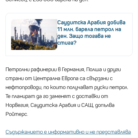
Саудитска Арабия добива
11 млн. барела петрол на
ден. Защо тогава не
стига?
Петролни рафинерии в Германия, Полша и други
страни от Централна Европа са свързани с
нефтопроводи, по които получават руски петрол.
Те планират да го заменят с доставки от
Норвегия, Саудитска Арабия и САЩ, допълва
Ройтерс.
Съдържанието е информативно и не представлява