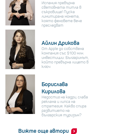
Испания превърна
световната титла в
съкровище! Пуска
лимитирана монета,
която феновете вече
преследват
Айлин Дрикова
От Apple до собствена
компания със $100 млн.
инвестиции: Българинът,
който превърна лицето в
ключ
Борислава
Кирилова
Недостиг на кадри, слаба
реклама и липса на
стратегия: Какво спира
развитието на
българския туризъм?
Вижте още автори