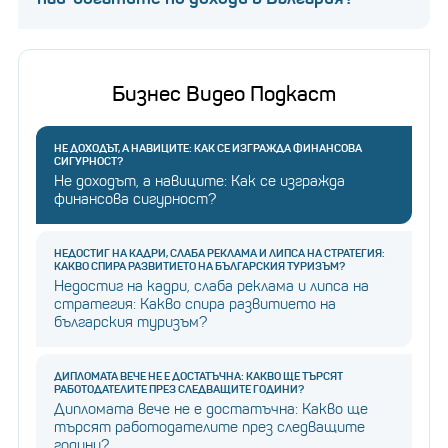
Бизнес Видео Подкаст
НЕ ДОХОДЪТ, А НАВИЦИТЕ: КАК СЕ ИЗГРАЖДА ФИНАНСОВА
СИГУРНОСТ?
Не доходът, а навиците: Как се изгражда
финансова сигурност?
НЕДОСТИГ НА КАДРИ, СЛАБА РЕКЛАМА И ЛИПСА НА СТРАТЕГИЯ:
КАКВО СПИРА РАЗВИТИЕТО НА БЪЛГАРСКИЯ ТУРИЗЪМ?
Недостиг на кадри, слаба реклама и липса на
стратегия: Какво спира развитието на
българския туризъм?
ДИПЛОМАТА ВЕЧЕ НЕ Е ДОСТАТЪЧНА: КАКВО ЩЕ ТЪРСЯТ
РАБОТОДАТЕЛИТЕ ПРЕЗ СЛЕДВАЩИТЕ ГОДИНИ?
Дипломата вече не е достатъчна: Какво ще
търсят работодателите през следващите
години?