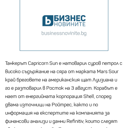
Танкерът Capricorn Sun е натоварил суров петрол с
високо съдържание на сяра от марката Mars Sour
край бреговете на американския щат Луизиана и
го е разтоварил в Росток на 3 август. Корабът е
нает от енергийната корпорация Shell, според
двама източници на Ройтрес, както и по
информация на експертите на компанията за
финансови анализи и данни Refinitiv, които следят