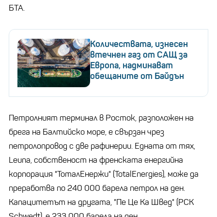
БТА.
Количествата, изнесен
втечнен газ от САЩ за
Европа, надминават
обещаните от Байдън
Петролният терминал в Росток, разположен на
брега на Балтийско море, е свързан чрез
петролопровод с две рафинерии. Едната от тях,
Leuna, собственост на френската енергийна
корпорация "ТоталЕнержи" (TotalEnergies), може да
преработва по 240 000 барела петрол на ден.
Капацитетът на другата, "Пе Це Ка Швед" (PCK
Schwedt), е 233 000 барела на ден.