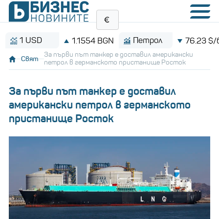
1 USD
Петрол
1.1554 BGN
76.23 $/барел
За първи път танкер е доставил американски
Свят
петрол в германското пристанище Росток
За първи път танкер е доставил
американски петрол в германското
пристанище Росток