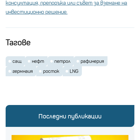
консултация, препоръка или съвет за вземане на
инвестиционно решение.
Тагове
сащ
нефт
петрол
рафинерия
гермнаия
росток
LNG
Последни публикации