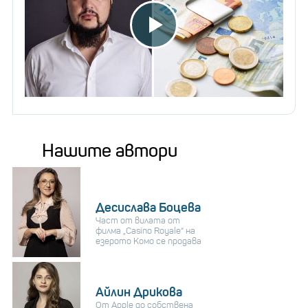
Нашите автори
Десислава Боцева
Част от вилата от
филма „Casino Royale“ на
езерото Комо се продава
Айлин Дрикова
От Apple до собствена