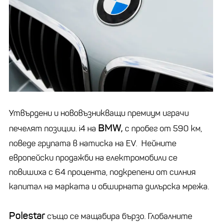
Утвърдени и нововъзникващи премиум играчи
BMW,
печелят позиции. i4 на
с пробег от 590 км,
поведе групата в натиска на EV. Нейните
европейски продажби на електромобили се
повишиха с 64 процента, подкрепени от силния
капитал на марката и обширната дилърска мрежа.
Polestar
също се мащабира бързо. Глобалните