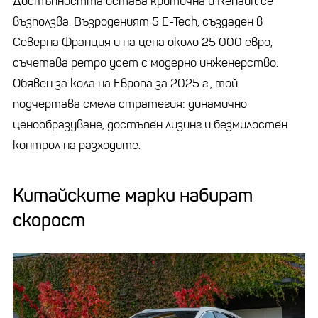
Достъпността остава критична и Renault се
възползва. Възроденият 5 E-Tech, създаден в
Северна Франция и на цена около 25 000 евро,
съчетава ретро усет с модерно инженерство.
Обявен за кола на Европа за 2025 г., той
подчертава смела стратегия: динамично
ценообразуване, достъпен лизинг и безмилостен
контрол на разходите.
Китайските марки набират
скорост