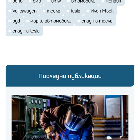
рено
бмв
bmw
втомобили
Renault
Volkswagen
тесла
tesla
Илон Мъск
byd
марки автомобили
спад на тесла
спад на tesla
Последни публикации