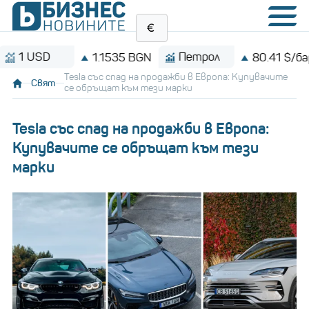
Петрол
Bi
1.1535 BGN
80.41 $/барел
Tesla със спад на продажби в Европа: Купувачите
Свят
се обръщат към тези марки
Tesla със спад на продажби в Европа:
Купувачите се обръщат към тези
марки