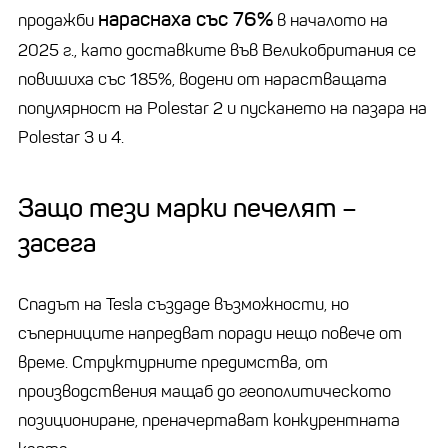
нараснаха със 76%
продажби
в началото на
2025 г., като доставките във Великобритания се
повишиха със 185%, водени от нарастващата
популярност на Polestar 2 и пускането на пазара на
Polestar 3 и 4.
Защо тези марки печелят –
засега
Спадът на Tesla създаде възможности, но
съперниците напредват поради нещо повече от
време. Структурните предимства, от
производствения мащаб до геополитическото
позициониране, преначертават конкурентната