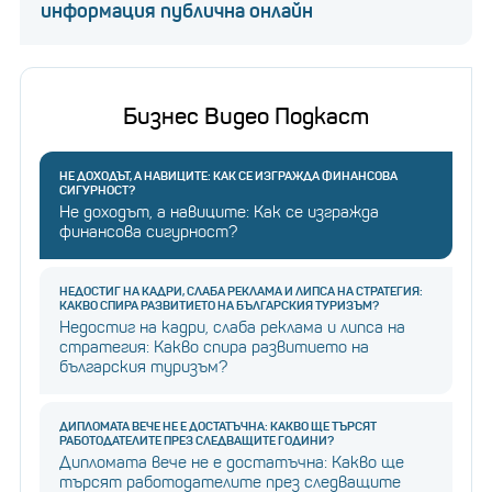
информация публична онлайн
Бизнес Видео Подкаст
НЕ ДОХОДЪТ, А НАВИЦИТЕ: КАК СЕ ИЗГРАЖДА ФИНАНСОВА
СИГУРНОСТ?
Не доходът, а навиците: Как се изгражда
финансова сигурност?
НЕДОСТИГ НА КАДРИ, СЛАБА РЕКЛАМА И ЛИПСА НА СТРАТЕГИЯ:
КАКВО СПИРА РАЗВИТИЕТО НА БЪЛГАРСКИЯ ТУРИЗЪМ?
Недостиг на кадри, слаба реклама и липса на
стратегия: Какво спира развитието на
българския туризъм?
ДИПЛОМАТА ВЕЧЕ НЕ Е ДОСТАТЪЧНА: КАКВО ЩЕ ТЪРСЯТ
РАБОТОДАТЕЛИТЕ ПРЕЗ СЛЕДВАЩИТЕ ГОДИНИ?
Дипломата вече не е достатъчна: Какво ще
търсят работодателите през следващите