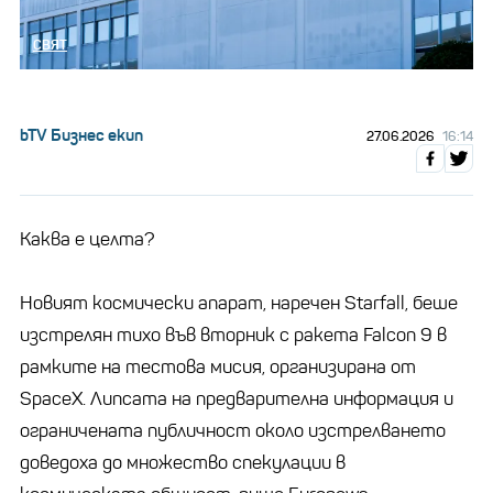
СВЯТ
bTV Бизнес екип
27.06.2026
16:14
Каква е целта?
Новият космически апарат, наречен Starfall, беше
изстрелян тихо във вторник с ракета Falcon 9 в
рамките на тестова мисия, организирана от
SpaceX. Липсата на предварителна информация и
ограничената публичност около изстрелването
доведоха до множество спекулации в