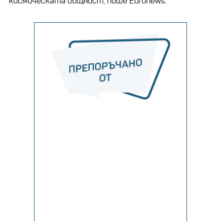
космическата общност, пише Euronews.