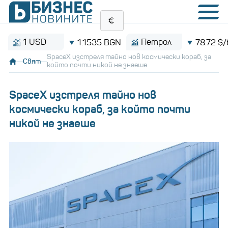
1 USD
Петрол
1.1535 BGN
78.72 $/барел
SpaceX изстреля тайно нов космически кораб, за
Свят
който почти никой не знаеше
SpaceX изстреля тайно нов
космически кораб, за който почти
никой не знаеше