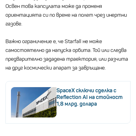
Освен това капсулата може да променя
ориентацията си по време на полет чрез инертни
газове.
Важно ограничение е, че Starfall не може
самостоятелно да напуска орбита. Той или следва
предварително зададена траектория, или разчита
на друг космически апарат за завръщане.
SpaceX сключи сделка с
Reflection AI на стойност
1,8 млрд. долара