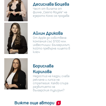
Десислава Боцева
Част от вилата от
филма „Casino Royale“ на
езерото Комо се продава
Айлин Дрикова
От Apple до собствена
компания със $100 млн.
инвестиции: Българинът,
който превърна лицето в
ключ
Борислава
Кирилова
Недостиг на кадри, слаба
реклама и липса на
стратегия: Какво спира
развитието на
българския туризъм?
Вижте още автори