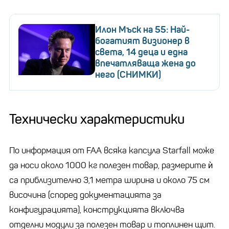
Илон Мъск на 55: Най-
богатият визионер в
света, 14 деца и една
впечатляваща жена до
него (СНИМКИ)
Технически характеристики
По информация от FAA всяка капсула Starfall може
да носи около 1000 кг полезен товар, размерите ѝ
са приблизително 3,1 метра ширина и около 75 см
височина (според документацията за
конфигурацията), конструкцията включва
отделни модули за полезен товар и топлинен щит.