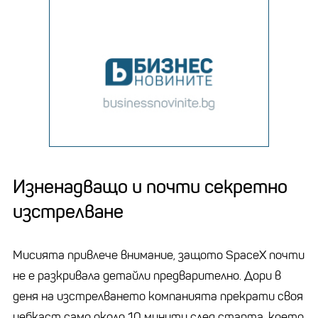
Изненадващо и почти секретно
изстрелване
Мисията привлече внимание, защото SpaceX почти
не е разкривала детайли предварително. Дори в
деня на изстрелването компанията прекрати своя
уебкаст само около 10 минути след старта, което