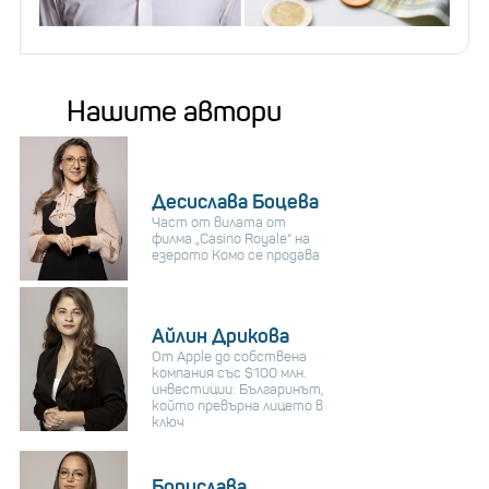
Нашите автори
Десислава Боцева
Част от вилата от
филма „Casino Royale“ на
езерото Комо се продава
Айлин Дрикова
От Apple до собствена
компания със $100 млн.
инвестиции: Българинът,
който превърна лицето в
ключ
Борислава