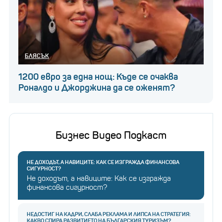
БЛЯСЪК
1200 евро за една нощ: Къде се очаква
Роналдо и Джорджина да се оженят?
Бизнес Видео Подкаст
НЕ ДОХОДЪТ, А НАВИЦИТЕ: КАК СЕ ИЗГРАЖДА ФИНАНСОВА
СИГУРНОСТ?
Не доходът, а навиците: Как се изгражда
финансова сигурност?
НЕДОСТИГ НА КАДРИ, СЛАБА РЕКЛАМА И ЛИПСА НА СТРАТЕГИЯ:
КАКВО СПИРА РАЗВИТИЕТО НА БЪЛГАРСКИЯ ТУРИЗЪМ?