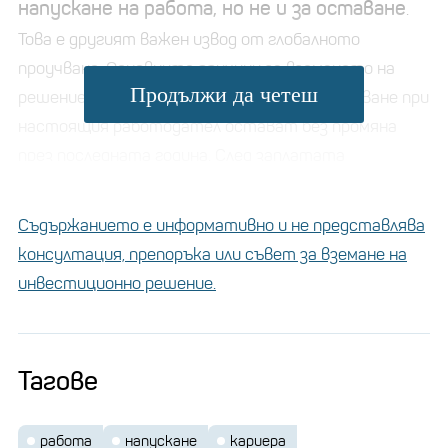
напускане на работа, но не и за оставане
.
Това е другият важен извод от глобалното
проучване. Основните причини за вземането на
Продължи да четеш
решение за смяна на работата или за оставане при
настоящия работодател остават без промяна
през последната година. След заплатата
основните причини за смяна на работното място
се нареждат възможността за кариерно и
Съдържанието е информативно и не представлява
личностно израстване, по-смислена и
консултация, препоръка или съвет за вземане на
вдъхновяваща роля в организацията и бягство от
инвестиционно решение.
бърнаута.
Тагове
работа
напускане
кариера