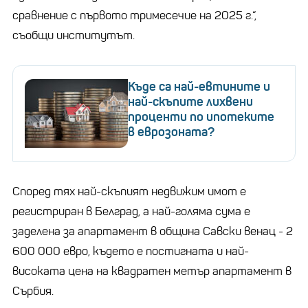
сравнение с първото тримесечие на 2025 г.“,
съобщи институтът.
Къде са най-евтините и
най-скъпите лихвени
проценти по ипотеките
в еврозоната?
Според тях най-скъпият недвижим имот е
регистриран в Белград, а най-голяма сума е
заделена за апартамент в община Савски венац - 2
600 000 евро, където е постигната и най-
високата цена на квадратен метър апартамент в
Сърбия.