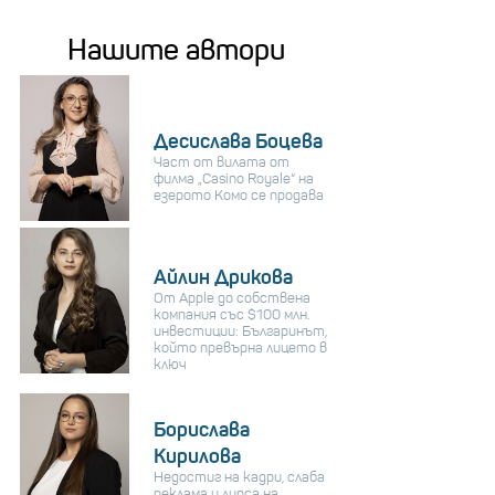
Нашите автори
Десислава Боцева
Част от вилата от
филма „Casino Royale“ на
езерото Комо се продава
Айлин Дрикова
От Apple до собствена
компания със $100 млн.
инвестиции: Българинът,
който превърна лицето в
ключ
Борислава
Кирилова
Недостиг на кадри, слаба
реклама и липса на