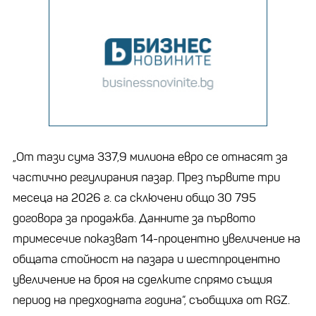
„От тази сума 337,9 милиона евро се отнасят за
частично регулирания пазар. През първите три
месеца на 2026 г. са сключени общо 30 795
договора за продажба. Данните за първото
тримесечие показват 14-процентно увеличение на
общата стойност на пазара и шестпроцентно
увеличение на броя на сделките спрямо същия
период на предходната година“, съобщиха от RGZ.