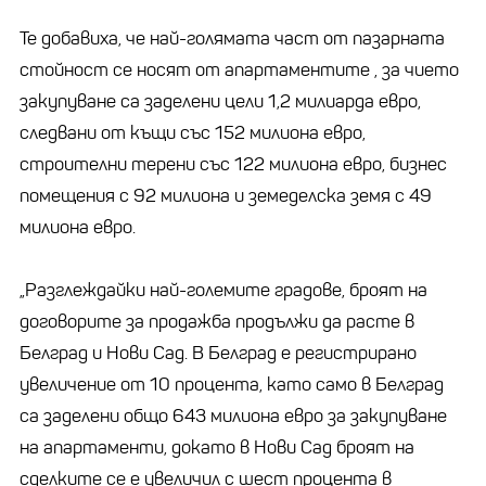
Те добавиха, че най-голямата част от пазарната
стойност се носят от апартаментите , за чието
закупуване са заделени цели 1,2 милиарда евро,
следвани от къщи със 152 милиона евро,
строителни терени със 122 милиона евро, бизнес
помещения с 92 милиона и земеделска земя с 49
милиона евро.
„Разглеждайки най-големите градове, броят на
договорите за продажба продължи да расте в
Белград и Нови Сад. В Белград е регистрирано
увеличение от 10 процента, като само в Белград
са заделени общо 643 милиона евро за закупуване
на апартаменти, докато в Нови Сад броят на
сделките се е увеличил с шест процента в