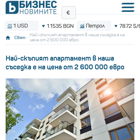
1 USD
Петрол
1.1535 BGN
78.72 $/барел
Най-скъпият апартамент в наша съседка е на
Свят
цена от 2 600 000 евро
Най-скъпият апартамент в наша
съседка е на цена от 2 600 000 евро