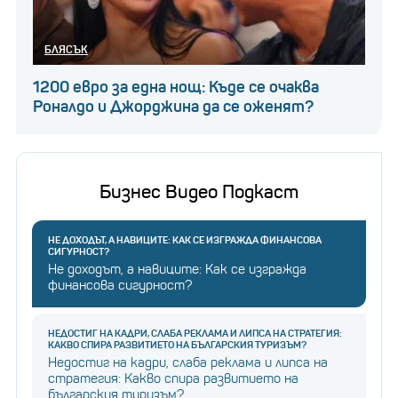
БЛЯСЪК
1200 евро за една нощ: Къде се очаква
Роналдо и Джорджина да се оженят?
Бизнес Видео Подкаст
НЕ ДОХОДЪТ, А НАВИЦИТЕ: КАК СЕ ИЗГРАЖДА ФИНАНСОВА
СИГУРНОСТ?
Не доходът, а навиците: Как се изгражда
финансова сигурност?
НЕДОСТИГ НА КАДРИ, СЛАБА РЕКЛАМА И ЛИПСА НА СТРАТЕГИЯ:
КАКВО СПИРА РАЗВИТИЕТО НА БЪЛГАРСКИЯ ТУРИЗЪМ?
Недостиг на кадри, слаба реклама и липса на
стратегия: Какво спира развитието на
българския туризъм?