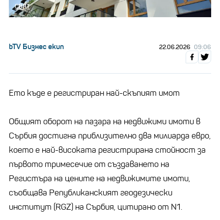
СВЯТ
bTV Бизнес екип
22.06.2026
09:06
Ето къде е регистриран най-скъпият имот
Общият оборот на пазара на недвижими имоти в
Сърбия достигна приблизително два милиарда евро,
което е най-високата регистрирана стойност за
първото тримесечие от създаването на
Регистъра на цените на недвижимите имоти,
съобщава Републиканският геодезически
институт (RGZ) на Сърбия, цитирано от N1.