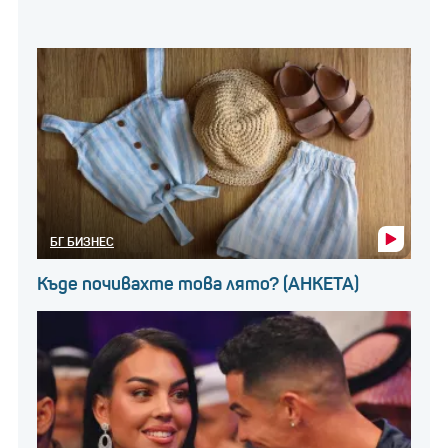
БГ БИЗНЕС
Къде почивахте това лято? (АНКЕТА)