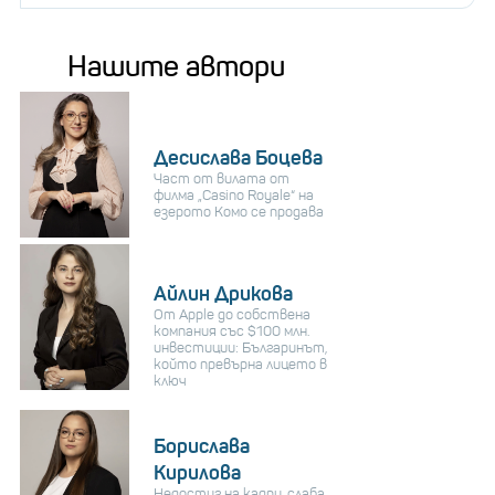
Нашите автори
Десислава Боцева
Част от вилата от
филма „Casino Royale“ на
езерото Комо се продава
Айлин Дрикова
От Apple до собствена
компания със $100 млн.
инвестиции: Българинът,
който превърна лицето в
ключ
Борислава
Кирилова
Недостиг на кадри, слаба