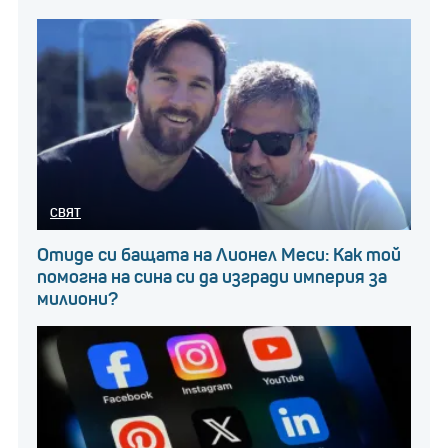
СВЯТ
Отиде си бащата на Лионел Меси: Как той
помогна на сина си да изгради империя за
милиони?