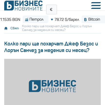
Петрол
Bitcoin
5 BGN
78.72 $/барел
$
Колко пари ще похарчат Джеф Безос и Лорън
Свят
Санчез за медения си месец?
Колко пари ще похарчат Джеф Безос и
Лорън Санчез за медения си месец?