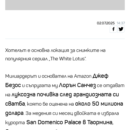
02.07.2025
14:37
Хотелът е основна локация за снимките на
популярния сериал „The White Lotus“.
Джеф
Милиардерът и основател на Amazon
Безос
Лорън Санчез
и съпругата му
се отдават
луксозна почивка след грандиозната си
на
сватба
около 50 милиона
, която бе оценена на
долара
. За медения си месец двойката е избрала
San Domenico Palace в Таормина,
курорта