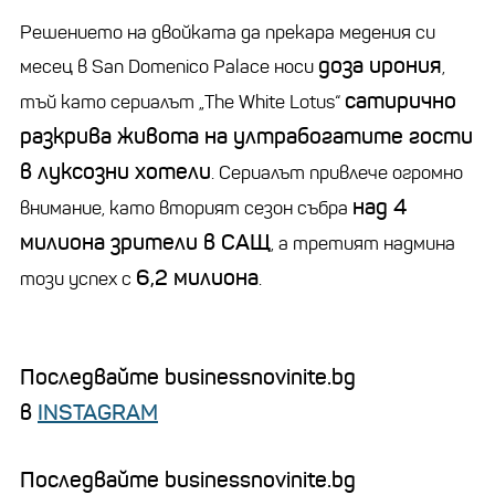
Решението на двойката да прекара медения си
доза ирония
месец в San Domenico Palace носи
,
сатирично
тъй като сериалът „The White Lotus“
разкрива живота на ултрабогатите гости
в луксозни хотели
. Сериалът привлече огромно
над 4
внимание, като вторият сезон събра
милиона зрители в САЩ
, а третият надмина
6,2 милиона
този успех с
.
Последвайте businessnovinite.bg
в
INSTAGRAM
Последвайте businessnovinite.bg