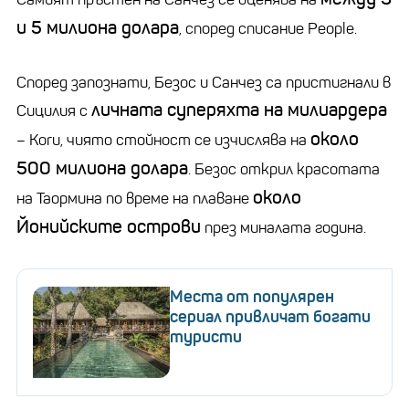
и 5 милиона долара
, според списание People.
Според запознати, Безос и Санчез са пристигнали в
личната суперяхта на милиардера
Сицилия с
около
– Koru, чиято стойност се изчислява на
500 милиона долара
. Безос открил красотата
около
на Таормина по време на плаване
Йонийските острови
през миналата година.
Места от популярен
сериал привличат богати
туристи