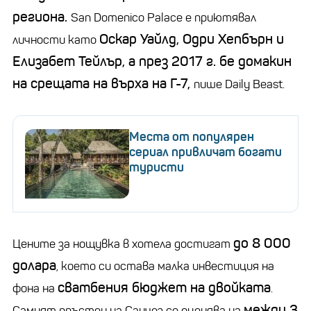
региона.
San Domenico Palace е приютявал
Оскар Уайлд, Одри Хепбърн и
личности като
Елизабет Тейлър, а през 2017 г. бе домакин
на срещата на върха на Г-7,
пише Daily Beast.
Места от популярен
сериал привличат богати
туристи
до 8 000
Цените за нощувка в хотела достигат
долара
, което си остава малка инвестиция на
сватбения бюджет на двойката
фона на
.
между 3
Самият пръстен на Санчез се оценява на