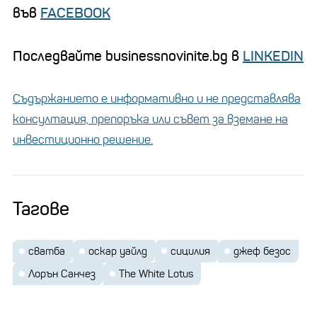
във
FACEBOOK
Последвайте businessnovinite.bg в
LINKEDIN
Съдържанието е информативно и не представлява
консултация, препоръка или съвет за вземане на
инвестиционно решение.
Тагове
сватба
оскар уайлд
сицилия
джеф безос
Лорън Санчез
The White Lotus