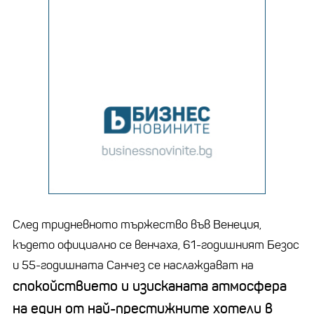
След тридневното тържество във Венеция,
където официално се венчаха, 61-годишният Безос
и 55-годишната Санчез се наслаждават на
спокойствието и изисканата атмосфера
на един от най-престижните хотели в