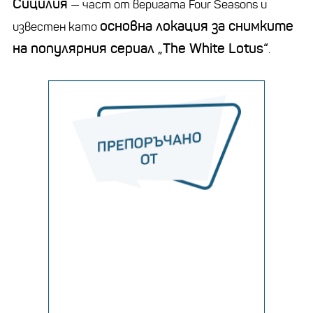
Сицилия
— част от веригата Four Seasons и
основна локация за снимките
известен като
на популярния сериал „The White Lotus“
.