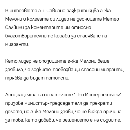
В интервюто г-н Савиано разкритикува г-жа
Мелони и колегата си лидер на десницата Матео
Салвини за коментарите им относно
благотворителните кораби за спасяване на
мигранти.
Като лидер на опозицията г-жа Мелони беше
заявила, че лодките, превозващи спасени мигранти,
трябва да бъдат потопени.
Асоциацията на писателите "Пен Интернешънъл"
призова министър-председателя да прекрати
делото, но г-жа Мелони заяви, че не вижда причина
за това, като добави, че решението е на съдиите.