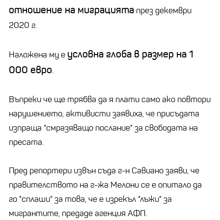
отношение на миграцията
през декември
2020 г.
условна глоба в размер на 1
Наложена му е
000 евро
.
Въпреки че ще трябва да я плати само ако повтори
нарушението, активисти заявиха, че присъдата
изпраща "смразяващо послание" за свободата на
пресата.
Пред репортери извън съда г-н Савиано заяви, че
правителството на г-жа Мелони се е опитало да
го "сплаши" за това, че е изрекъл "лъжи" за
мигрантите, предаде агенция АФП.