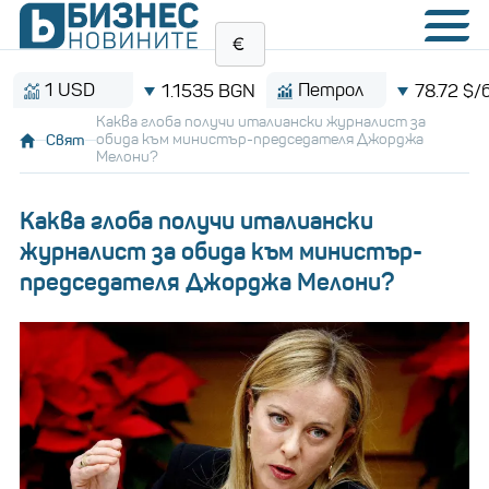
1 USD
Петрол
1.1535 BGN
78.72 $/барел
Каква глоба получи италиански журналист за
Свят
обида към министър-председателя Джорджа
Мелони?
Каква глоба получи италиански
журналист за обида към министър-
председателя Джорджа Мелони?