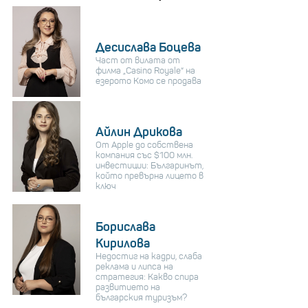
Десислава Боцева
Част от вилата от
филма „Casino Royale“ на
езерото Комо се продава
Айлин Дрикова
От Apple до собствена
компания със $100 млн.
инвестиции: Българинът,
който превърна лицето в
ключ
Борислава
Кирилова
Недостиг на кадри, слаба
реклама и липса на
стратегия: Какво спира
развитието на
българския туризъм?