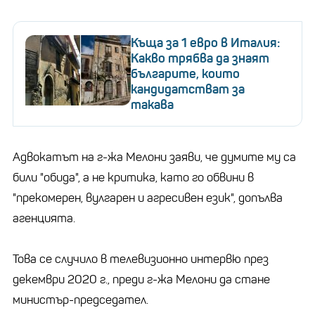
Къща за 1 евро в Италия:
Какво трябва да знаят
българите, които
кандидатстват за
такава
Адвокатът на г-жа Мелони заяви, че думите му са
били "обида", а не критика, като го обвини в
"прекомерен, вулгарен и агресивен език", допълва
агенцията.
Това се случило в телевизионно интервю през
декември 2020 г., преди г-жа Мелони да стане
министър-председател.