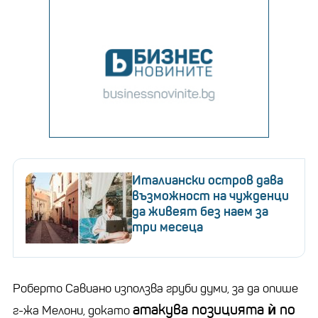
Италиански остров дава
възможност на чужденци
да живеят без наем за
три месеца
Роберто Савиано използва груби думи, за да опише
атакува позицията ѝ по
г-жа Мелони, докато