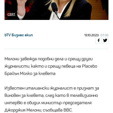
СВЯТ
bTV Бизнес екип
13.10.2023
07:39
Мелони завежда подобни дела и срещу други
журналисти, както и срещу певеца на Placebo
Брайън Молко за клевета
Известен италиански журналист е признат за
виновен за клевета, след като в телевизионно
интервю е обидил министър-председателя
Джорджия Мелони, съобщава BBC.