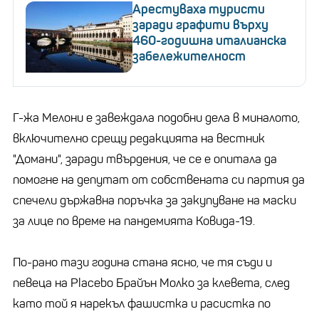
Арестуваха туристи
заради графити върху
460-годишна италианска
забележителност
Г-жа Мелони е завеждала подобни дела в миналото,
включително срещу редакцията на вестник
"Домани", заради твърдения, че се е опитала да
помогне на депутат от собствената си партия да
спечели държавна поръчка за закупуване на маски
за лице по време на пандемията Ковида-19.
По-рано тази година стана ясно, че тя съди и
певеца на Placebo Брайън Молко за клевета, след
като той я нарекъл фашистка и расистка по