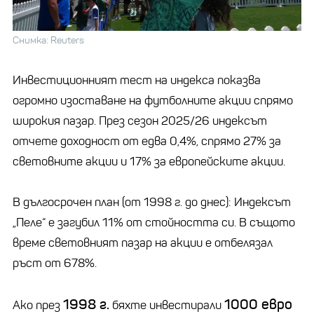
Снимка: Reuters
Инвестиционният тест на индекса показва
огромно изоставане на футболните акции спрямо
широкия пазар. През сезон 2025/26 индексът
отчете доходност от едва 0,4%, спрямо 27% за
световните акции и 17% за европейските акции.
В дългосрочен план (от 1998 г. до днес): Индексът
„Пеле“ е загубил 11% от стойността си. В същото
време световният пазар на акции е отбелязал
ръст от 678%.
1998 г.
1000 евро
Ако през
бяхте инвестирали