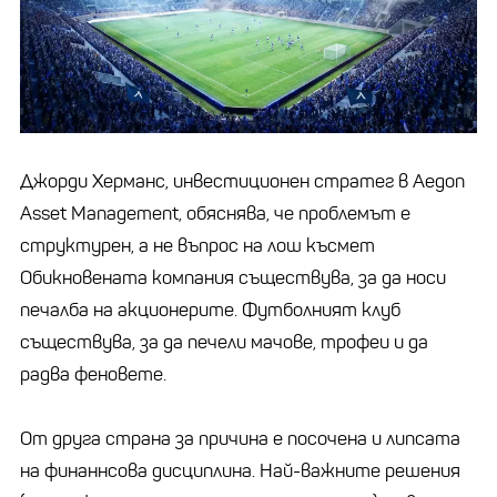
Джорди Херманс, инвестиционен стратег в Aegon
Asset Management, обяснява, че проблемът е
структурен, а не въпрос на лош късмет
Обикновената компания съществува, за да носи
печалба на акционерите. Футболният клуб
съществува, за да печели мачове, трофеи и да
радва феновете.
От друга страна за причина е посочена и липсата
на финаннсова дисциплина. Най-важните решения