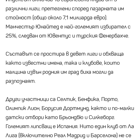
различни лиги, претеглени според пазарната им
стойност (общо около 7,1 милиарда евро).
Манчестър Юнайтед е най-големият избирател с
25%, следван от Ювентус и турския Фенербахче.
Съставът се простира в девет лиги и обхваща
както известни имена, така и клубове, които
малцина извън родния им град биха могли да
разпознаят.
Други участници са Селтик, Бенфика, Порто,
Олимпик Лион, Борусия Дортмунд, както и по-малки
датски отбори като Брьондбю и Силкеборг.
Големият липсващ е Испания. Нито един клуб от Ла
Лига (включително Реал Мадрид и Барселона) не се