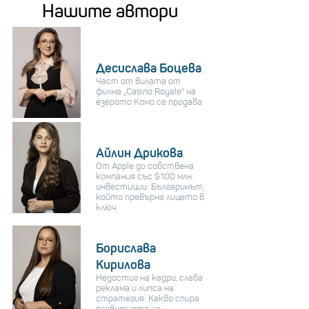
Нашите автори
Десислава Боцева
Част от вилата от
филма „Casino Royale“ на
езерото Комо се продава
Айлин Дрикова
От Apple до собствена
компания със $100 млн.
инвестиции: Българинът,
който превърна лицето в
ключ
Борислава
Кирилова
Недостиг на кадри, слаба
реклама и липса на
стратегия: Какво спира