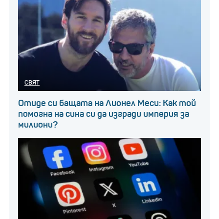
СВЯТ
Отиде си бащата на Лионел Меси: Как той
помогна на сина си да изгради империя за
милиони?