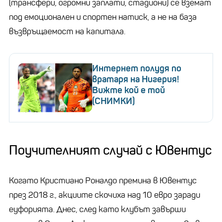
(трансфери, огромни заплати, стадиони) се вземат
под емоционален и спортен натиск, а не на база
възвръщаемост на капитала.
Интернет полудя по
вратаря на Нигерия!
Вижте кой е той
(СНИМКИ)
Поучителният случай с Ювентус
Когато Кристиано Роналдо премина в Ювентус
през 2018 г., акциите скочиха над 10 евро заради
еуфорията. Днес, след като клубът завърши