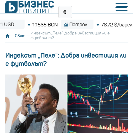
Петрол
Bit
1.1535 BGN
78.72 $/барел
Индексът „Пеле“: Добра инвестиция ли е
Свят
футболът?
Индексът „Пеле“: Добра инвестиция ли
е футболът?