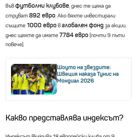
футболни клубове
във
, днес те щяха да
892 евро
струват
. Ако бяхте инвестирали
1000 евро
глобален фонд
същите
в
за акции,
7784 евро
днес щяхте да имате
(почти 9 пъти
повече).
Шоуто на звездите:
Швеция наказа Тунис на
Мондиал 2026
Какво представлява индексът?
Индексът включва 18 европейски клуба от 9