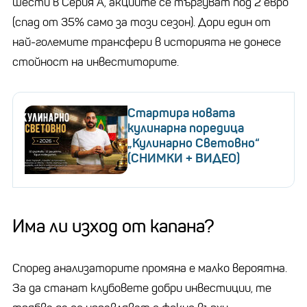
шести в Серия А, акциите се търгуват под 2 евро
(спад от 35% само за този сезон). Дори един от
най-големите трансфери в историята не донесе
стойност на инвеститорите.
Стартира новата
кулинарна поредица
„Кулинарно Световно“
(СНИМКИ + ВИДЕО)
Има ли изход от капана?
Според анализаторите промяна е малко вероятна.
За да станат клубовете добри инвестиции, те