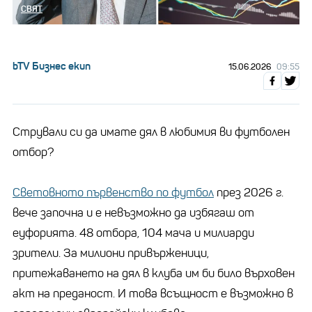
СВЯТ
bTV Бизнес екип
15.06.2026
09:55
Стрували си да имате дял в любимия ви футболен
отбор?
Световното първенство по футбол
през 2026 г.
вече започна и е невъзможно да избягаш от
еуфорията. 48 отбора, 104 мача и милиарди
зрители. За милиони привърженици,
притежаването на дял в клуба им би било върховен
акт на преданост. И това всъщност е възможно в