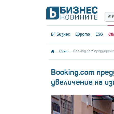
Е
БГ Бизнес
Еврото
ESG
Св
Свят
Booking.com предупрежд
Booking.com пре
увеличение на и