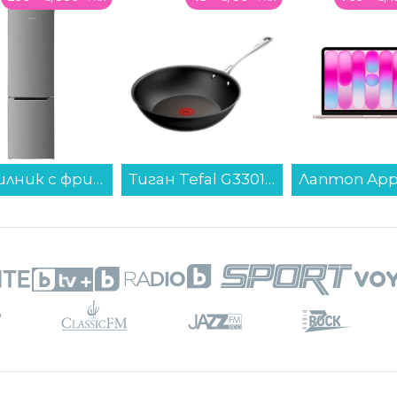
Тиган Tefal G3301902 EXCELLENCE+ WOK 28 см...
Лаптоп Apple MacBook Neo 13" 256GB Blush mhfh4 , 13.00 , 256 , 8 , Apple A18 Pro 5 Core GPU , Apple A18 Pro 6 Core , Mac OS...
от десетилетия, въпреки че често подобни
изнаци, като например правописни и
а собственика: Гости в Airbnb
т да си тръгнат 8 месеца