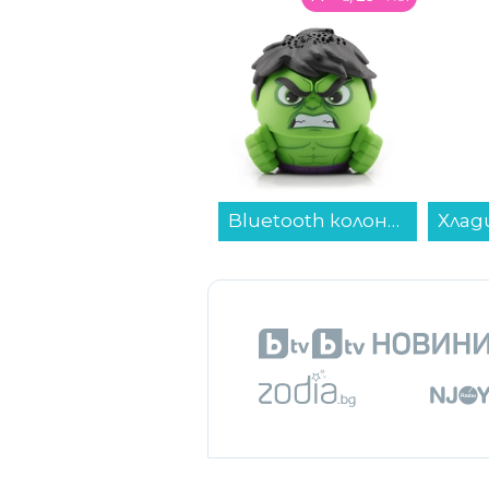
Bluetooth колонка Bitty Boomers Hulk - BITTYHULK...
Хладилник с фризер Crown CBN-265IX , 253 l, E , No Frost , Инокс...
Снимка: iStock
Този вид измами съществуват 
обяви идват с издайнически пр
граматически грешки.
Кошмар з
отказва