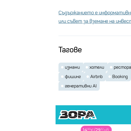
Авиокомпа
гарантира
Съдържанието е информативно
или съвет за вземане на инве
Измамниците често се насочв
Airbnb
. След като някой плат
Тагове
оставяйки купувача без място 
измамят за повече пари чрез 
измами
хотели
рестор
фишинг
Airbnb
Booking
генеративни AI
14
99
€
/
29
32
лв.
299
99
€
/
586
73
лв.