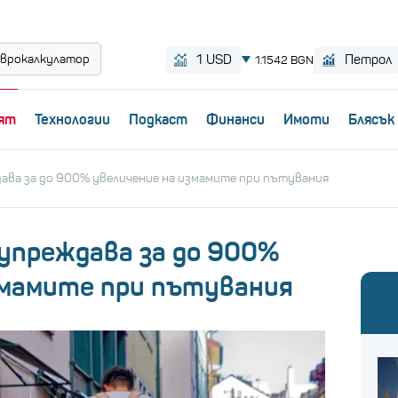
врокалкулатор
ят
Технологии
Пoдкаст
Финанси
Имоти
Блясък
ава за до 900% увеличение на измамите при пътувания
дупреждава за до 900%
змамите при пътувания