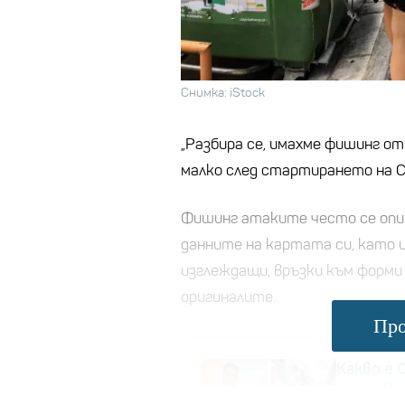
Снимка: iStock
„Разбира се, имахме фишинг от
малко след стартирането на Ch
Фишинг атаките често се опи
данните на картата си, като 
изглеждащи, връзки към форми
оригиналите.
Про
Какво е 
пусна В