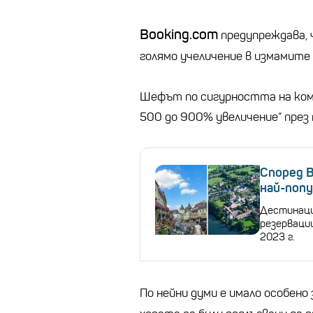
Booking.com
предупреждава, 
голямо учеличение в измамите 
Шефът по сигурността на компа
500 до 900% увеличение“ през 
Според B
най-попу
Дестинаци
резервации
2023 г.
По нейни думи е имало особено