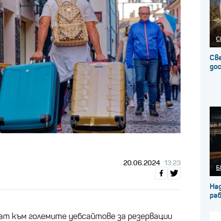
С
Св
до
20.06.2024
13:23
Б
На
ра
ат към големите уебсайтове за резервации