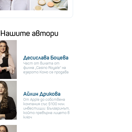
Нашите автори
Десислава Боцева
Част от вилата от
филма „Casino Royale“ на
езерото Комо се продава
Айлин Дрикова
От Apple до собствена
компания със $100 млн.
инвестиции: Българинът,
който превърна лицето в
ключ