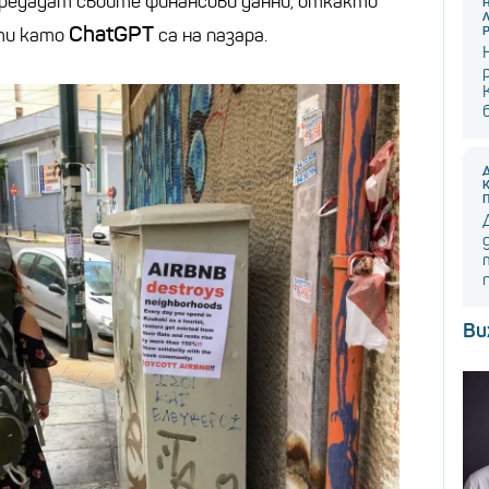
 предадат своите финансови данни, откакто
ChatGPT
ти като
са на пазара.
Ви