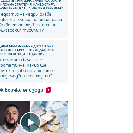
НЕДОСТИГ НА КАДРИ, СЛАБА РЕКЛАМА И
ЛИПСА НА СТРАТЕГИЯ: КАКВО СПИРА
РАЗВИТИЕТО НА БЪЛГАРСКИЯ ТУРИЗЪМ?
Недостиг на кадри, слаба
реклама и липса на стратегия:
Какво спира развитието на
българския туризъм?
ДИПЛОМАТА ВЕЧЕ НЕ Е ДОСТАТЪЧНА:
КАКВО ЩЕ ТЪРСЯТ РАБОТОДАТЕЛИТЕ
ПРЕЗ СЛЕДВАЩИТЕ ГОДИНИ?
Дипломата вече не е
достатъчна: Какво ще
търсят работодателите
през следващите години?
ж всички епизоди