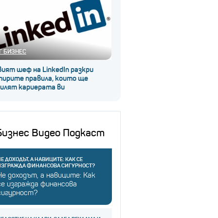
Г БИЗНЕС
ият шеф на LinkedIn разкри
тирите правила, които ще
силят кариерата ви
Бизнес Видео Подкаст
Е ДОХОДЪТ, А НАВИЦИТЕ: КАК СЕ
ИЗГРАЖДА ФИНАНСОВА СИГУРНОСТ?
Не доходът, а навиците: Как
се изгражда финансова
сигурност?