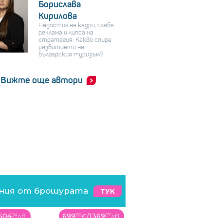
Борислава
Кирилова
Недостиг на кадри, слаба
реклама и липса на
стратегия: Какво спира
развитието на
българския туризъм?
Вижте още автори
ения от брошурата
ТУК
369
07
лв.
99
99
€
/
195
57
лв.
809
00
€
/
1582
27
лв.