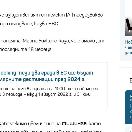
че изкуственият интелект (AI) предизвиква
при пътуване, казва BBC.
Б
нията, Марни Уилкинг, каза, че е имало „от
Нов
че
последните 18 месеца.
за
ooking тези два града в ЕС ще бъдат
лярните дестинации през 2024 г.
ите са били в групата на 1000-те с най-много
 в периода между 1 август 2022 г. и 31 юли
Н
фишинга
 забележимо увеличение на
, като