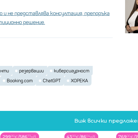
ниите използват тази практика, за да
т, че самолетите са пълни
 и не представлява консултация, препоръка
стиционно решение.
Booking.com и
ат към уебсайтове като
и, измамниците или изчезват безследно,
за престой, или дори се опитват да го
последващи съобщения.
анти
резервации
киберсигурност
Booking.com
ChatGPT
ХОРЕКА
Виж всички предлож
43
99
€
/
86
04
лв.
769
00
€
/
1504
04
лв.
699
99
€
/
1