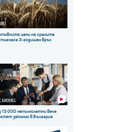
ВЯТ
етовните цени на храните
стигнаха 3-годишен връх
Г БИЗНЕС
д 13 000 непълнолетни вече
ботят законно в България