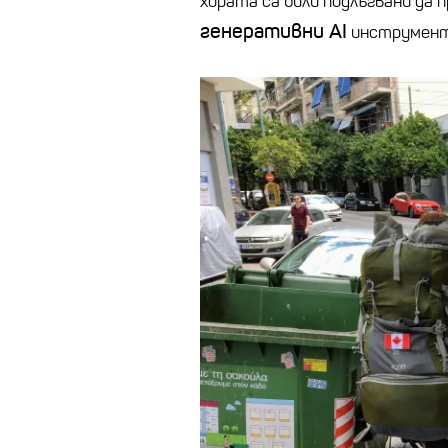
хората са били подлъгвани да
генеративни AI
инструмен