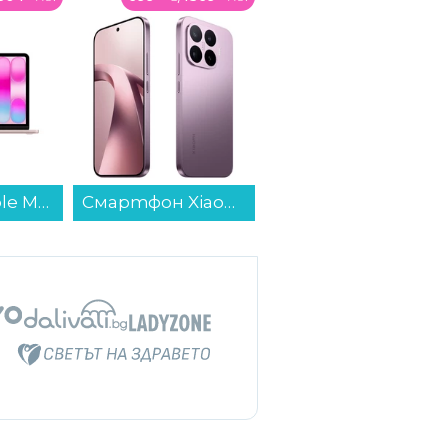
Смартфон Xiaomi 17T 256/12 VIOLET MZB0NODEU , 12 GB, 256 GB...
Машина за сладолед Finlux FCRM-2425W , 0.46 L , 120 W...
Смарт часовник Apple Watch Ultra 3 49mm Nat/Blue Ocean Band mewh4 , 1.98...