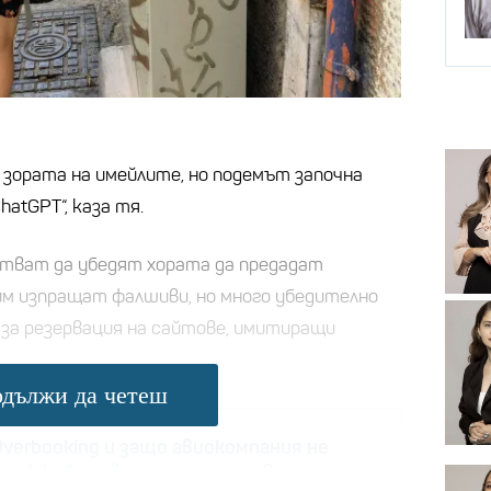
 зората на имейлите, но подемът започна
atGPT“, каза тя.
тват да убедят хората да предадат
им изпращат фалшиви, но много убедително
 за резервация на сайтове, имитиращи
дължи да четеш
Оverbooking и защо авиокомпания не
аня Джаферович на самолета?