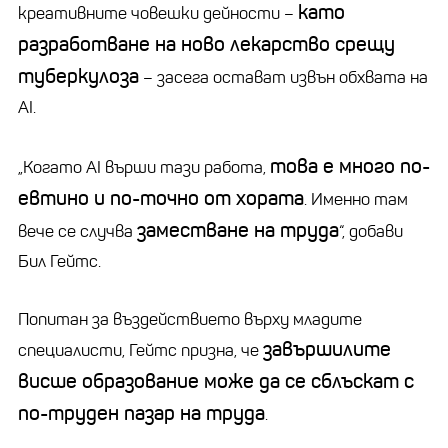
като
креативните човешки дейности –
разработване на ново лекарство срещу
туберкулоза
– засега остават извън обхвата на
AI.
това е много по-
„Когато AI върши тази работа,
евтино и по-точно от хората
. Именно там
заместване на труда
вече се случва
“, добави
Бил Гейтс.
Попитан за въздействието върху младите
завършилите
специалисти, Гейтс призна, че
висше образование може да се сблъскат с
по-труден пазар на труда
.