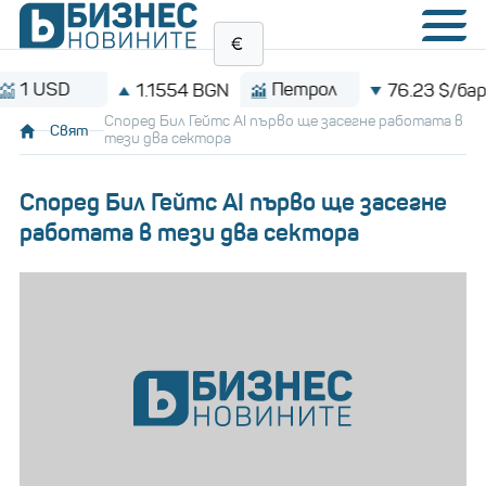
SD
Петрол
1.1554 BGN
76.23 $/барел
Според Бил Гейтс AI първо ще засегне работата в
Свят
тези два сектора
Според Бил Гейтс AI първо ще засегне
работата в тези два сектора