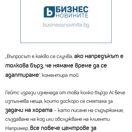
ако напредъкът е
„Въпросът е какво се случва,
толкова бърз, че нямаме време да се
адаптираме
“, коментира той.
Гейтс изрази изненада от това колко бързо AI вече
изпълнява неща, които доскоро се смятаха за
задачи на хората
– като писане на съдържание,
създаване на код или обслужване на клиенти.
все повече центрове за
Например,