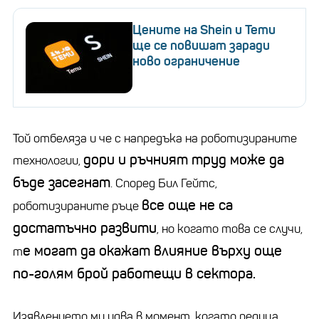
Цените на Shein и Temu
ще се повишат заради
ново ограничение
Той отбеляза и че с напредъка на роботизираните
дори и ръчният труд може да
технологии,
бъде засегнат
. Според Бил Гейтс,
все още не са
роботизираните ръце
достатъчно развити
, но когато това се случи,
е могат да окажат влияние върху още
т
по-голям брой работещи в сектора.
Изявлението му идва в момент, когато редица