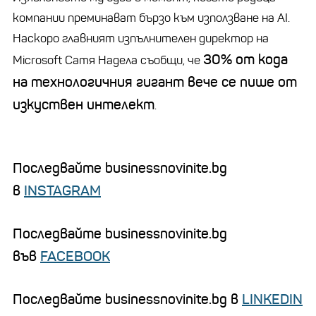
компании преминават бързо към използване на AI.
Наскоро главният изпълнителен директор на
30% от кода
Microsoft Сатя Надела съобщи, че
на технологичния гигант вече се пише от
изкуствен интелект
.
Последвайте businessnovinite.bg
в
INSTAGRAM
Последвайте businessnovinite.bg
във
FACEBOOK
Последвайте businessnovinite.bg в
LINKEDIN