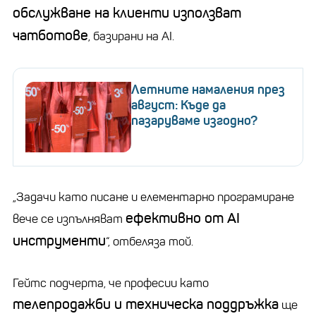
обслужване на клиенти използват
чатботове
, базирани на AI.
Летните намаления през
август: Къде да
пазаруваме изгодно?
„Задачи като писане и елементарно програмиране
ефективно от AI
вече се изпълняват
инструменти
“, отбеляза той.
Гейтс подчерта, че професии като
телепродажби и техническа поддръжка
ще