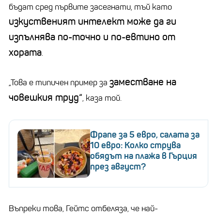
бъдат сред първите засегнати, тъй като
изкуственият интелект може да ги
изпълнява по-точно и по-евтино от
хората
.
заместване на
„Това е типичен пример за
човешкия труд“
, каза той.
Фрапе за 5 евро, салата за
10 евро: Колко струва
обядът на плажа в Гърция
през август?
Въпреки това, Гейтс отбеляза, че най-