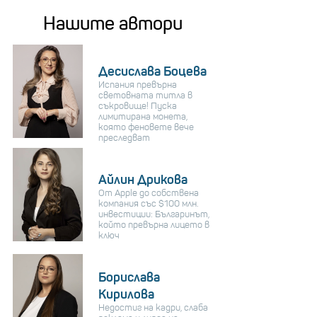
Нашите автори
Десислава Боцева
Испания превърна
световната титла в
съкровище! Пуска
лимитирана монета,
която феновете вече
преследват
Айлин Дрикова
От Apple до собствена
компания със $100 млн.
инвестиции: Българинът,
който превърна лицето в
ключ
Борислава
Кирилова
Недостиг на кадри, слаба