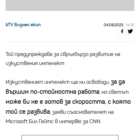
bTV Бизнес екип
04.08.2025
14:16
Той предупреждава за свръхбързо развитие на
изкуствения интелект
за да
Изкуственият интелект ще ни освободи,
вършим по-стойностна работа
, но светът
може би не е готов за скоростта, с която
той се развива
, заяви съоснователят на
Microsoft Бил Гейтс в интервю за CNN.