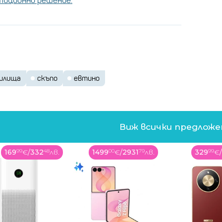
стиционно решение.
илища
скъпо
евтино
Виж всички предлож
1499
00
€
/
2931
79
лв.
329
99
€
/
645
41
лв.
359
00
€
/