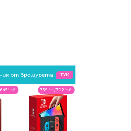
ения от брошурата
ТУК
702
15
лв.
59
90
€
/
117
16
лв.
699
99
€
/
1369
07
лв.