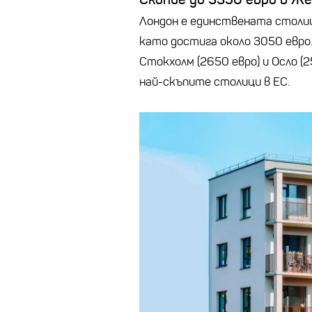
Лондон е единствената столиц
като достига около 3050 евро.
Стокхолм (2650 евро) и Осло (2
най-скъпите столици в ЕС.