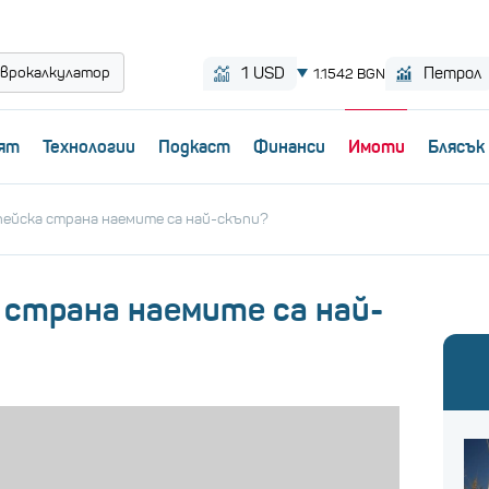
врокалкулатор
ят
Технологии
Пoдкаст
Финанси
Имоти
Блясък
пейска страна наемите са най-скъпи?
 страна наемите са най-