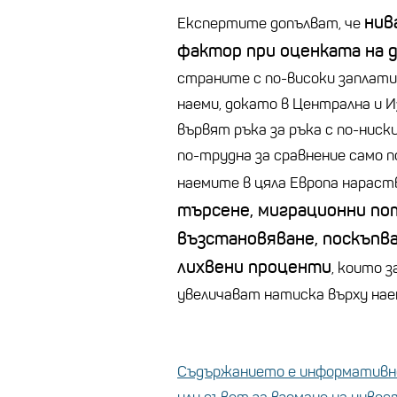
нив
Експертите допълват, че
фактор при оценката на
страните с по-високи заплати
наеми, докато в Централна и 
вървят ръка за ръка с по-ниск
по-трудна за сравнение само п
наемите в цяла Европа нараст
търсене, миграционни по
възстановяване, поскъпв
лихвени проценти
, които 
увеличават натиска върху нае
Съдържанието е информативно