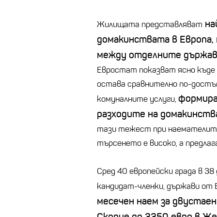
на
Жилищата представляват
домакинствата в Европа, 
между отделните държави
Евростат показват ясно къде 
остава сравнително по-достъ
формира
комуналните услуги,
разходите на домакинств
тази тежест при наемателите
търсенето е високо, а предлаг
Сред 40 европейски града в 3
кандидат-членки, държави от 
месечен наем за двустаен
Скопие до 3350 евро в Же