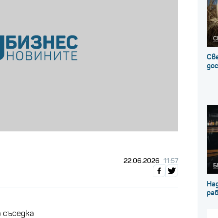
С
Св
до
22.06.2026
11:57
Б
На
ра
 съседка