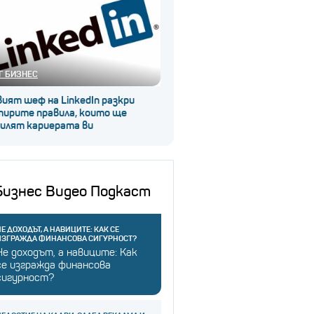
Г БИЗНЕС
ият шеф на LinkedIn разкри
тирите правила, които ще
силят кариерата ви
Бизнес Видео Подкаст
Е ДОХОДЪТ, А НАВИЦИТЕ: КАК СЕ
ИЗГРАЖДА ФИНАНСОВА СИГУРНОСТ?
Не доходът, а навиците: Как
се изгражда финансова
сигурност?