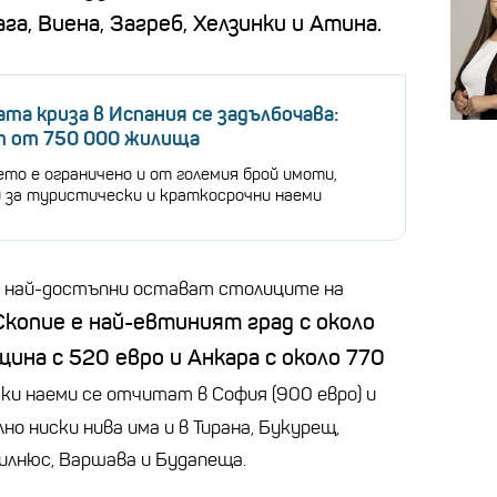
га, Виена, Загреб, Хелзинки и Атина.
а криза в Испания се задълбочава:
 от 750 000 жилища
то е ограничено и от големия брой имоти,
и за туристически и краткосрочни наеми
а най-достъпни остават столиците на
Скопие е най-евтиният град с около
ина с 520 евро и Анкара с около 770
ки наеми се отчитат в София (900 евро) и
лно ниски нива има и в Тирана, Букурещ,
 Вилнюс, Варшава и Будапеща.