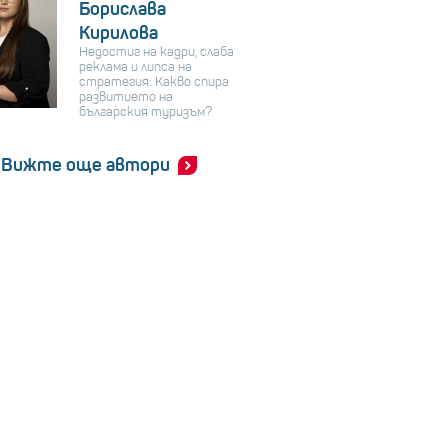
Борислава
Кирилова
Недостиг на кадри, слаба
реклама и липса на
стратегия: Какво спира
развитието на
българския туризъм?
Вижте още автори