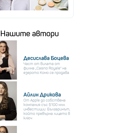
Нашите автори
Десислава Боцева
Част от вилата от
филма „Casino Royale“ на
езерото Комо се продава
Айлин Дрикова
От Apple до собствена
компания със $100 млн.
инвестиции: Българинът,
който превърна лицето в
ключ