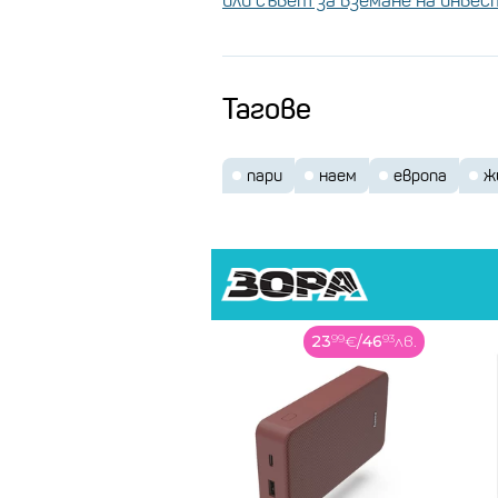
или съвет за вземане на инве
Тагове
пари
наем
европа
ж
23
99
€
/
46
93
лв.
169
99
€
/
332
48
лв.