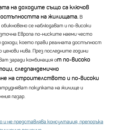
ата на доходите също са ключов
 достъпността на жилищата.
В
 обикновено се наблюдават и по-високи
Източна Европа по-ниските наеми често
и доходи, което прави реалната достъпност
о ценови нива. През последните години
т по-високо
ват заради комбинация о
тоци, следпандемично
ане на строителството и по-високи
затрудняват покупката на жилище и
мния пазар.
 и не представлява консултация, препоръка