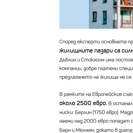
Според експерти основната при
жилищните пазари са силн
Дъблин и Стокхолм има посто
компании, добре платени спец
предлагането на жилища не се
В рамките на Европейския съю
около 2500 евро.
В останали
ниски: Берлин (1750 евро), Мадр
наеми над 2000 евро попадат о
Берн и Мюнхен, докато в диап