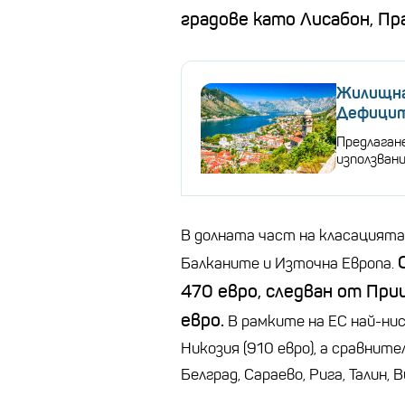
градове като Лисабон, Пра
Жилищнат
Дефицит
Предлагане
използван
В долната част на класацият
Балканите и Източна Европа.
470 евро, следван от Прищ
евро.
В рамките на ЕС най-нис
Никозия (910 евро), а сравните
Белград, Сараево, Рига, Талин,