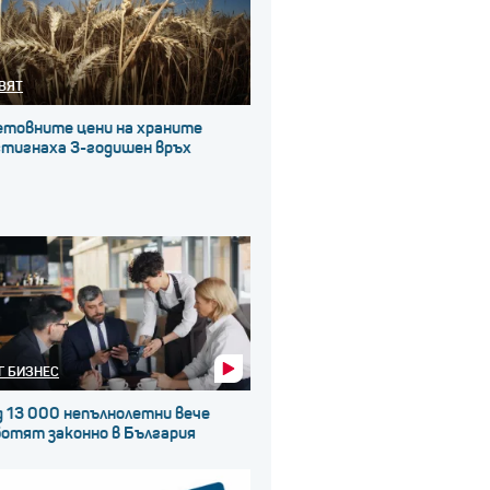
ВЯТ
етовните цени на храните
стигнаха 3-годишен връх
Г БИЗНЕС
д 13 000 непълнолетни вече
ботят законно в България