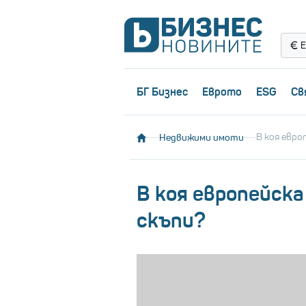
Е
БГ Бизнес
Еврото
ESG
Св
Недвижими имоти
В коя евро
В коя европейска
скъпи?