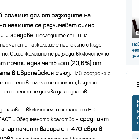
й-големия дял от разходите на
но наемите се различават силно
Б
 и градове.
Последните данни на
наемането на жилище е най-скъпо и къде
Нов
че
пно. Общо жилищните разходи, включително
за
т почти една четвърт (23,6%) от
ата в Европейския съюз.
Най-осезаема е
, особено в големите столици, където
ането често не успява да го догонва.
Н
8 държави – включително страни от ЕС,
средният
ЕАСТ и Обединеното кралство –
 апартамент варира от 470 евро в
нева,