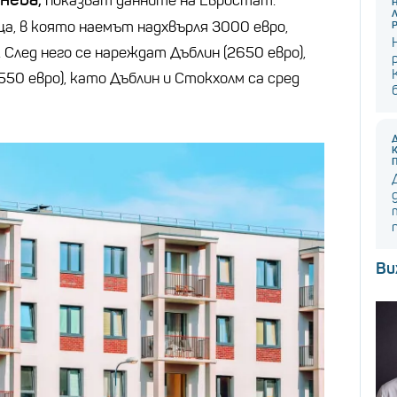
показват данните на Евростат.
а, в която наемът надхвърля 3000 евро,
 След него се нареждат Дъблин (2650 евро),
550 евро), като Дъблин и Стокхолм са сред
Ви