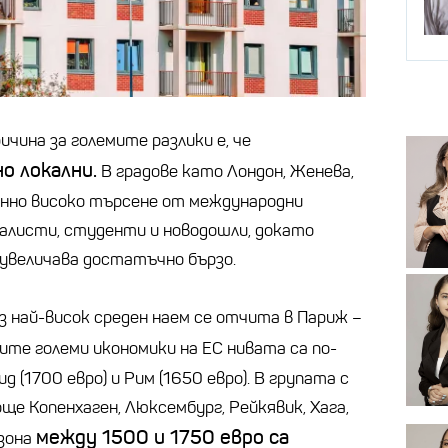
чина за големите разлики е, че
о локални.
В градове като Лондон, Женева,
янно високо търсене от международни
иалисти, студенти и новодошли, докато
 увеличава достатъчно бързо.
з най-висок среден наем се отчита в Париж –
те големи икономики на ЕС нивата са по-
ид (1700 евро) и Рим (1650 евро). В групата с
ще Копенхаген, Люксембург, Рейкявик, Хага,
между 1500 и 1750 евро са
азона