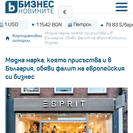
USD
Петрол
1.1542 BGN
79.83 $/барел
Модна марка, която присъства и в
Корпоративни
България, обяви фалит на европейския си
истории
бизнес
Модна марка, която присъства и в
България, обяви фалит на европейския
си бизнес