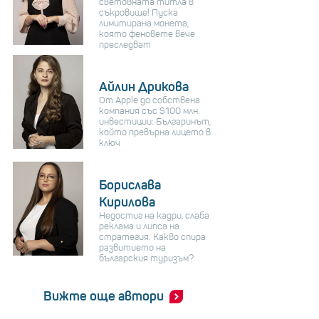
световната титла в
съкровище! Пуска
лимитирана монета,
която феновете вече
преследват
Айлин Дрикова
От Apple до собствена
компания със $100 млн.
инвестиции: Българинът,
който превърна лицето в
ключ
Борислава
Кирилова
Недостиг на кадри, слаба
реклама и липса на
стратегия: Какво спира
развитието на
българския туризъм?
Вижте още автори