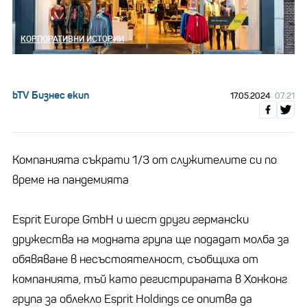
КОРПОРАТИВНИ ИСТОРИИ
bTV Бизнес екип
17.05.2024
07:21
Компанията съкрати 1/3 от служителите си по
време на пандемията
Esprit Europe GmbH и шест други германски
дружества на модната група ще подадат молба за
обявяване в несъстоятелност, съобщиха от
компанията, тъй като регистрираната в Хонконг
група за облекло Esprit Holdings се опитва да