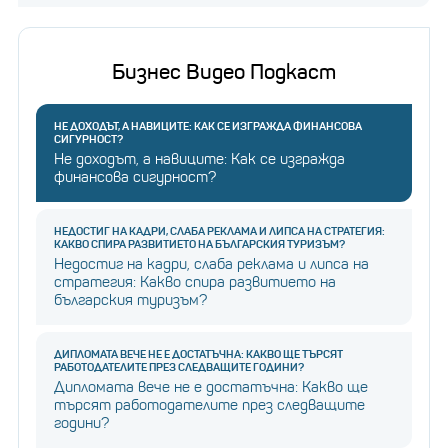
Бизнес Видео Подкаст
НЕ ДОХОДЪТ, А НАВИЦИТЕ: КАК СЕ ИЗГРАЖДА ФИНАНСОВА
СИГУРНОСТ?
Не доходът, а навиците: Как се изгражда
финансова сигурност?
НЕДОСТИГ НА КАДРИ, СЛАБА РЕКЛАМА И ЛИПСА НА СТРАТЕГИЯ:
КАКВО СПИРА РАЗВИТИЕТО НА БЪЛГАРСКИЯ ТУРИЗЪМ?
Недостиг на кадри, слаба реклама и липса на
стратегия: Какво спира развитието на
българския туризъм?
ДИПЛОМАТА ВЕЧЕ НЕ Е ДОСТАТЪЧНА: КАКВО ЩЕ ТЪРСЯТ
РАБОТОДАТЕЛИТЕ ПРЕЗ СЛЕДВАЩИТЕ ГОДИНИ?
Дипломата вече не е достатъчна: Какво ще
търсят работодателите през следващите
години?