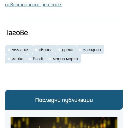
машините
инвестиционно решение.
финансов инвеститор е
Групата съобщи, че
Тагове
проявил интерес към значителна част от
активите на Esprit
, като преговорите за
България
европа
дрехи
магазини
придобиване на правата върху марката за Европа
марка
Esprit
модна марка
вече са в напреднал стадий.
Последни публикации