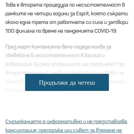
Това е втората процедура по несъстоятелност в
рамките на четири години за Esprit, която съкрати
около една трета от работната си сила и затвори
100 филиала по време на пандемията COVID-19.
През март компанията вече подаде молба за
обявяване в несъстоятелност в Белгия и
Швейцария. Бизнес операциите ще продължат "до
второ нареждане", заяви групата, като добави, че
около 1500 служители ще бъдат пряко засегнати
Продължи да четеш
от несъстоятелността.
В тази страна златните
кюлчета се продават
Съдържанието е информативно и не представлява
като топъл хляб в
консултация, препоръка или съвет за вземане на
магазините и вендинг