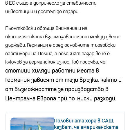
в ЕС също е допринесло за стабилност,
инвестиции и достъп до пазари.
Пьонтковски обръща внимание и на
икономическата взаимозависимост между двете
държави. Германия е сред основните търговски
партньори на Полша, а полският пазар вече е
ключов за германския износ. Той посочва, че
стотици хиляди работни места в
Германия зависят от тази връзка, както и
от възможността за производство в
Централна Европа при по-ниски разходи.
Половината хора в САЩ
казват, че американската