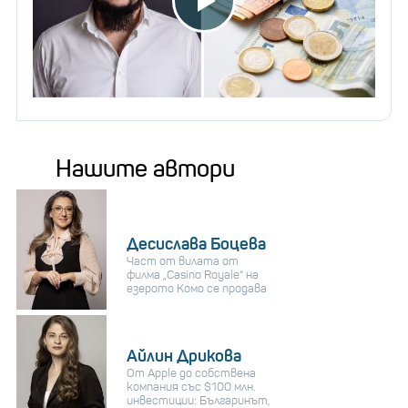
Нашите автори
Десислава Боцева
Част от вилата от
филма „Casino Royale“ на
езерото Комо се продава
Айлин Дрикова
От Apple до собствена
компания със $100 млн.
инвестиции: Българинът,