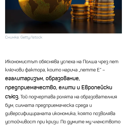
Снимка: Getty/Istock
Икономистът обяснява успеха на Полша чрез пет
ключови фактора, които нарича „петте Е“ –
егалитаризъм, образование,
предприемачество, елити и Европейски
съюз.
Той подчертава ролята на образователния
бум, силната предприемаческа среда и
диверсифицираната икономика, която позволява
устойчивост при кризи. По думите му членството