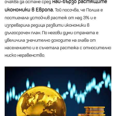
най-бързо растящите
очаква да остане сред
икономики в Европа.
Той посочва, че Полша е
постигнала устойчив растеж от над 3% и е
изпреварила редица развити икономики в
дългосрочен план. По негови думи страната е
увеличила значително доходите на глава от
населението и е съчетала растежа с относително
ниско неравенство.