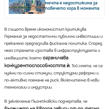
мечта е недостижима за
повечето хора в момента
В същото време икономистът критикува
Германия за недостатъчни публични инвестиции и
прекалено предпазлива фискална политика. Според
него страната изостава в инфраструктурата и
ограничава
иновациите, което
конкурентоспособността ѝ.
Той смята, че са
нужни по-силни стимули, структурни реформи и
по-активно поемане на риск, включително в нови
технологии и индустрии.
В заключение Пьонтковски подчертава, че
бъдещето на Европа зависи от по-тясно