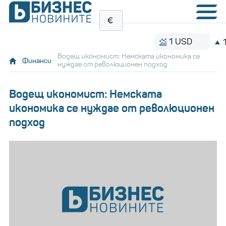
1 USD
1.1535
Водещ икономист: Немската икономика се
Финанси
нуждае от революционен подход
Водещ икономист: Немската
икономика се нуждае от революционен
подход