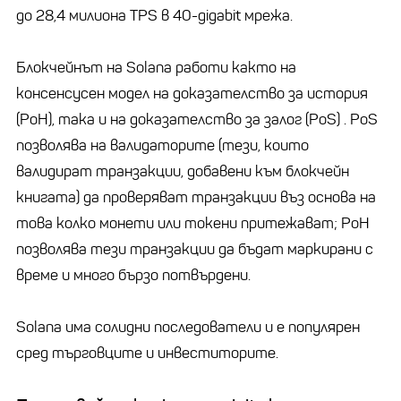
до 28,4 милиона TPS в 40-gigabit мрежа.
Блокчейнът на Solana работи както на
консенсусен модел на доказателство за история
(PoH), така и на доказателство за залог (PoS) . PoS
позволява на валидаторите (тези, които
валидират транзакции, добавени към блокчейн
книгата) да проверяват транзакции въз основа на
това колко монети или токени притежават; PoH
позволява тези транзакции да бъдат маркирани с
време и много бързо потвърдени.
Solana има солидни последователи и е популярен
сред търговците и инвеститорите.