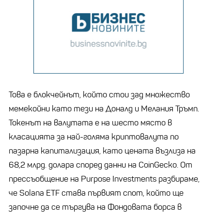
Това е блокчейнът, който стои зад множество
мемекойни като тези на Доналд и Мелания Тръмп.
Токенът на валутата е на шесто място в
класацията за най-голяма криптовалута по
пазарна капитализация, като цената възлиза на
68,2 млрд. долара според данни на CoinGeckо. От
прессъобщение на Purpose Investments разбираме,
че Solana ETF става първият спот, който ще
започне да се търгува на Фондовата борса в