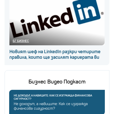
БГ БИЗНЕС
Новият шеф на LinkedIn разкри четирите
правила, които ще засилят кариерата ви
Бизнес Видео Подкаст
НЕ ДОХОДЪТ, А НАВИЦИТЕ: КАК СЕ ИЗГРАЖДА ФИНАНСОВА
СИГУРНОСТ?
Не доходът, а навиците: Как се изгражда
финансова сигурност?