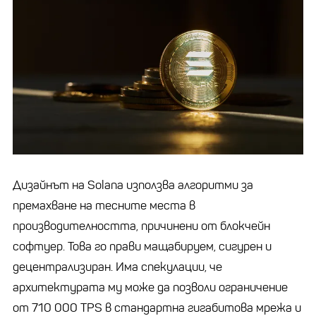
Дизайнът на Solana използва алгоритми за
премахване на тесните места в
производителността, причинени от блокчейн
софтуер. Това го прави мащабируем, сигурен и
децентрализиран. Има спекулации, че
архитектурата му може да позволи ограничение
от 710 000 TPS в стандартна гигабитова мрежа и