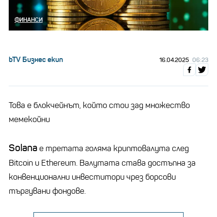
ФИНАНСИ
bTV Бизнес екип
16.04.2025
06:23
Това е блокчейнът, който стои зад множество
мемекойни
Solana
е третата голяма криптовалута след
Bitcoin и Ethereum. Валутата става достъпна за
конвенционални инвеститори чрез борсови
търгувани фондове.