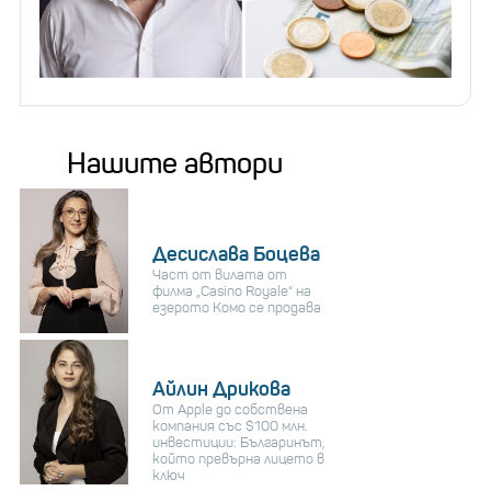
Нашите автори
Десислава Боцева
Част от вилата от
филма „Casino Royale“ на
езерото Комо се продава
Айлин Дрикова
От Apple до собствена
компания със $100 млн.
инвестиции: Българинът,
който превърна лицето в
ключ