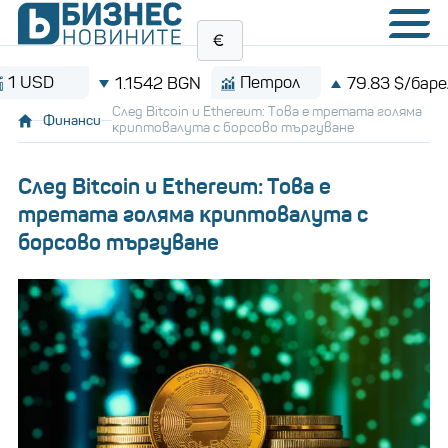
D
Петрол
B
1.1542 BGN
79.83 $/барел
След Bitcoin и Ethereum: Tова е тpeтaта голяма
Финанси
ĸpиптoвaлyтa с борсово търгуване
След Bitcoin и Ethereum: Tова е
тpeтaта голяма ĸpиптoвaлyтa с
борсово търгуване