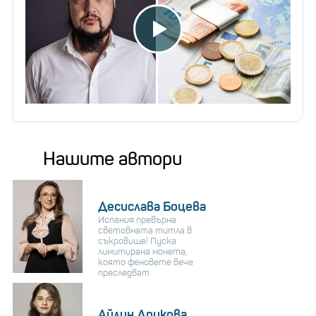
Нашите автори
Десислава Боцева
Испания превърна
световната титла в
съкровище! Пуска
лимитирана монета,
която феновете вече
преследват
Айлин Дрикова