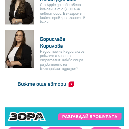
От Apple до собствена
компания със $100 млн.
инвестиции: Българинът,
който превърна лицето в
ключ
Борислава
Кирилова
Недостиг на кадри, слаба
реклама и липса на
стратегия: Какво спира
развитието на
българския туризъм?
Вижте още автори
РАЗГЛЕДАЙ БРОШУРАТА