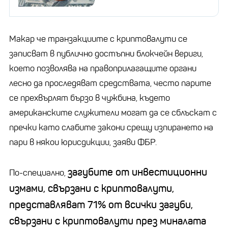
Макар че транзакциите с криптовалути се
записват в публично достъпни блокчейн вериги,
което позволява на правоприлагащите органи
лесно да проследяват средствата, често парите
се прехвърлят бързо в чужбина, където
американските служители могат да се сблъскат с
пречки като слабите закони срещу изпирането на
пари в някои юрисдикции, заяви ФБР.
загубите от инвестиционни
По-специално,
измами, свързани с криптовалути,
представляват 71% от всички загуби,
свързани с криптовалути през миналата