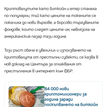
Криптовалутите като биткойн и етер станаха
по-популярни, тъй като цените на токените се
покачиха до нови върхове, а борсово търгуваните
фондове, които следят цените им, навлязоха на
американския пазар тази година.
Този ръст обаче е увеличил и използването на
криптовалута от престъпни субекти, се казва в
нов доклад на Центъра за оплаквания от
престъпления в интернет към ФБР.
84 000 нови
криптомилионери за
година заради
поскъпването на биткойн