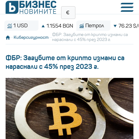
1 USD
Петрол
1.1554 BGN
76.23 $/барел
ФБР: Загубите от крипто измами са
Киберсигурност
нараснали с 45% през 2023 г.
ФБР: Загубите от крипто измами са
нараснали с 45% през 2023 г.