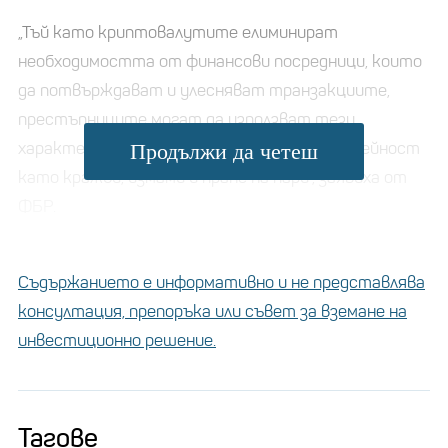
„Тъй като криптовалутите елиминират
необходимостта от финансови посредници, които
да потвърждават и улесняват транзакциите,
престъпниците могат да използват тези
характеристики в подкрепа на незаконна дейност
Продължи да четеш
като кражби, измами и пране на пари“, заявиха от
ФБР.
Съдържанието е информативно и не представлява
консултация, препоръка или съвет за вземане на
инвестиционно решение.
Тагове