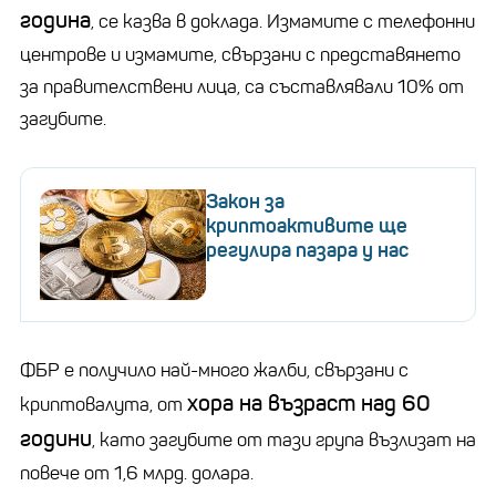
година
, се казва в доклада. Измамите с телефонни
центрове и измамите, свързани с представянето
за правителствени лица, са съставлявали 10% от
загубите.
Закон за
криптоактивите ще
регулира пазара у нас
ФБР е получило най-много жалби, свързани с
хора на възраст над 60
криптовалута, от
години
, като загубите от тази група възлизат на
повече от 1,6 млрд. долара.