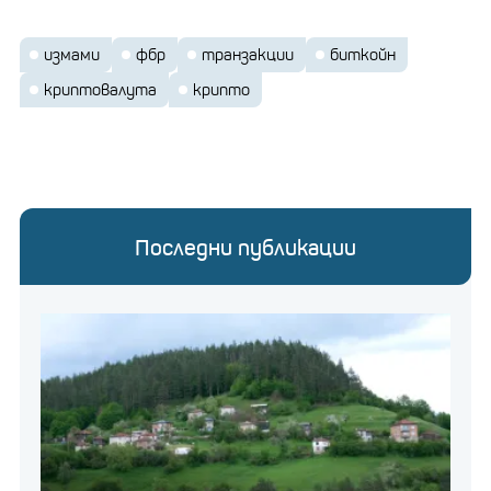
измами
фбр
транзакции
биткойн
криптовалута
крипто
Последни публикации