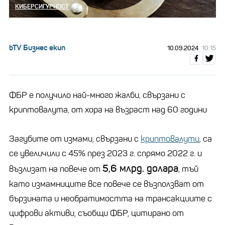
КИБЕРСИГУРНОСТ
bTV Бизнес екип
10.09.2024
10:15
ФБР е получило най-много жалби, свързани с
криптовалута, от хора на възраст над 60 години
Загубите от измами, свързани с
криптовалути
, са
се увеличили с 45% през 2023 г. спрямо 2022 г. и
5,6 млрд. долара
възлизат на повече от
, тъй
като измамниците все повече се възползват от
бързината и необратимостта на трансакциите с
цифрови активи, съобщи ФБР, цитирано от