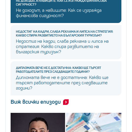
НЕ ДОХОДЪТ, А НАВИЦИТЕ: КАК СЕ ИЗГРАЖДА ФИНАНСОВА
СИГУРНОСТ?
Не доходът, а навиците: Как се изгражда
финансова сигурност?
НЕДОСТИГ НА КАДРИ, СЛАБА РЕКЛАМА И ЛИПСА НА СТРАТЕГИЯ:
КАКВО СПИРА РАЗВИТИЕТО НА БЪЛГАРСКИЯ ТУРИЗЪМ?
Недостиг на кадри, слаба реклама и липса на
стратегия: Какво спира развитието на
българския туризъм?
ДИПЛОМАТА ВЕЧЕ НЕ Е ДОСТАТЪЧНА: КАКВО ЩЕ ТЪРСЯТ
РАБОТОДАТЕЛИТЕ ПРЕЗ СЛЕДВАЩИТЕ ГОДИНИ?
Дипломата вече не е достатъчна: Какво ще
търсят работодателите през следващите
години?
Виж всички епизоди