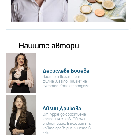
Нашите автори
Десислава Боцева
Част от вилата от
филма „Casino Royale“ на
езерото Комо се продава
Айлин Дрикова
От Apple до собствена
компания със $100 млн.
инвестиции: Българинът,
който превърна лицето в
ключ