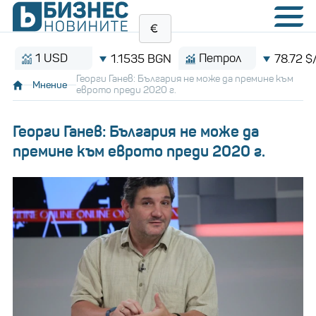
1 USD
Петрол
1.1535 BGN
78.72 $/баре
Георги Ганев: България не може да премине към
Мнение
еврото преди 2020 г.
Георги Ганев: България не може да
премине към еврото преди 2020 г.