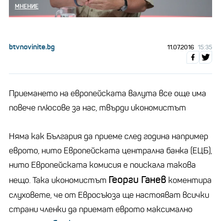
МНЕНИЕ
btvnovinite.bg
11.07.2016
15:35
Приемането на европейската валута все още има
повече плюсове за нас, твърди икономистът
Няма как България да приеме след година например
еврото, нито Европейската централна банка (ЕЦБ),
нито Европейската комисия е поискала такова
Георги Ганев
нещо. Така икономистът
коментира
слуховете, че от Евросъюза ще настояват всички
страни членки да приемат еврото максимално