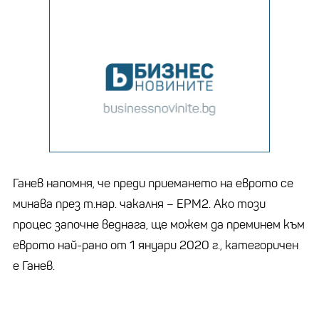
Ганев напомня, че преди приемането на еврото се
минава през т.нар. чакалня – ЕРМ2. Ако този
процес започне веднага, ще можем да преминем към
еврото най-рано от 1 януари 2020 г., категоричен
е Ганев.