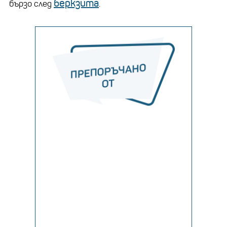
беркзита
бързо след
.