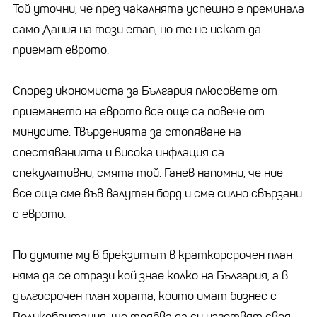
Той уточни, че през чакалнята успешно е преминала
само Дания на този етап, но те не искат да
приемат еврото.
Според икономиста за България плюсовете от
приемането на еврото все още са повече от
минусите. Твърденията за стопяване на
спестяванията и висока инфлация са
спекулативни, смята той. Ганев напомни, че ние
все още сме във валутен борд и сме силно свързани
с еврото.
По думите му в брекзитът в краткорсрочен план
няма да се отрази кой знае колко на България, а в
дългосрочен план хората, които имат бизнес с
Великобритания, ще трябва да си изготвят своя