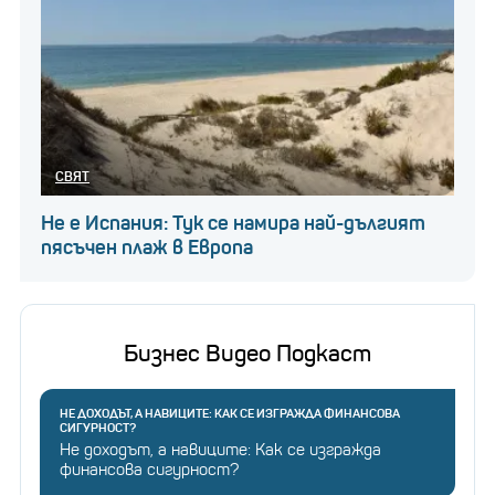
СВЯТ
Не е Испания: Тук се намира най-дългият
пясъчен плаж в Европа
Бизнес Видео Подкаст
НЕ ДОХОДЪТ, А НАВИЦИТЕ: КАК СЕ ИЗГРАЖДА ФИНАНСОВА
СИГУРНОСТ?
Не доходът, а навиците: Как се изгражда
финансова сигурност?