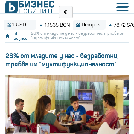
1 USD
Петрол
1.1535 BGN
78.72 $/барел
БГ
28% от младите у нас - безработни, трябва им
Бизнес
"мултифункционалност"
28% от младите у нас - безработни,
трябва им "мултифункционалност"