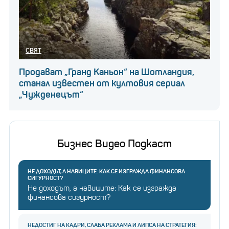
СВЯТ
Продават „Гранд Каньон“ на Шотландия,
станал известен от култовия сериал
„Чужденецът“
Бизнес Видео Подкаст
НЕ ДОХОДЪТ, А НАВИЦИТЕ: КАК СЕ ИЗГРАЖДА ФИНАНСОВА
СИГУРНОСТ?
Не доходът, а навиците: Как се изгражда
финансова сигурност?
НЕДОСТИГ НА КАДРИ, СЛАБА РЕКЛАМА И ЛИПСА НА СТРАТЕГИЯ: