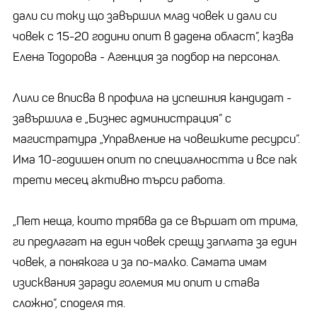
дали си току що завършил млад човек и дали си
човек с 15-20 години опит в дадена област”, казва
Елена Тодорова - Агенция за подбор на персонал.
Лили се вписва в профила на успешния кандидат -
завършила е „Бизнес администрация” с
магистратура „Управление на човешките ресурси”.
Има 10-годишен опит по специалността и все пак
трети месец активно търси работа.
„Пет неща, които трябва да се вършат от трима,
ги предлагат на един човек срещу заплата за един
човек, а понякога и за по-малко. Самата имам
изисквания заради големия ми опит и става
сложно”, споделя тя.