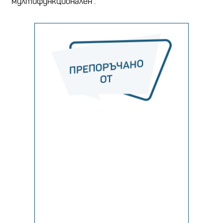
"мултифункционален".