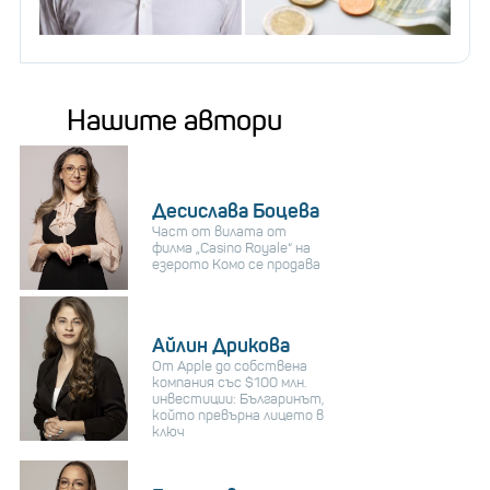
Нашите автори
Десислава Боцева
Част от вилата от
филма „Casino Royale“ на
езерото Комо се продава
Айлин Дрикова
От Apple до собствена
компания със $100 млн.
инвестиции: Българинът,
който превърна лицето в
ключ