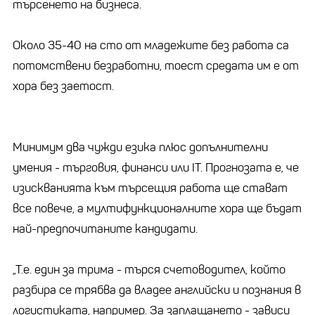
търсенето на бизнеса.
Около 35-40 на сто от младежите без работа са
потомствени безработни, тоест средата им е от
хора без заетост.
Минимум два чужди езика плюс допълнителни
умения - търговия, финанси или IT. Прогнозата е, че
изискванията към търсещия работа ще стават
все повече, а мултифункционалните хора ще бъдат
най-предпочитаните кандидати.
„Т.е. един за трима - търся счетоводител, който
разбира се трябва да владее английски и познания в
логистиката, например. За заплащането - зависи