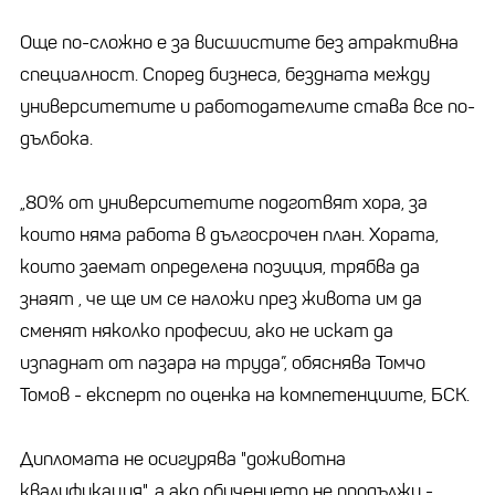
Още по-сложно е за висшистите без атрактивна
специалност. Според бизнеса, бездната между
университетите и работодателите става все по-
дълбока.
„80% от университетите подготвят хора, за
които няма работа в дългосрочен план. Хората,
които заемат определена позиция, трябва да
знаят , че ще им се наложи през живота им да
сменят няколко професии, ако не искат да
изпаднат от пазара на труда”, обяснява Томчо
Томов - експерт по оценка на компетенциите, БСК.
Дипломата не осигурява "доживотна
квалификация", а ако обучението не продължи -