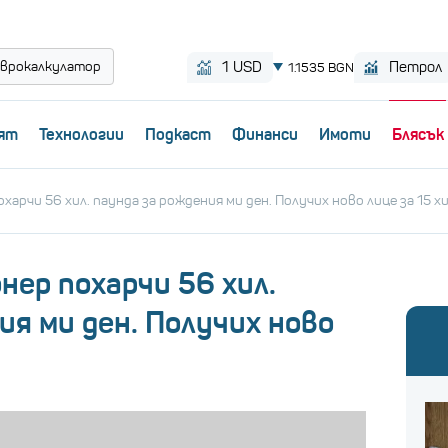
врокалкулатор
ят
Технологии
Пoдкаст
Финанси
Имоти
Блясък
арчи 56 хил. паунда за рождения ми ден. Получих ново лице за 15 хи
ер похарчи 56 хил.
ия ми ден. Получих ново