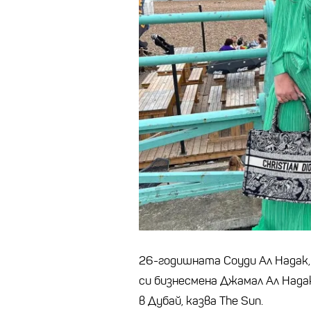
26-годишната Соуди Ал Надак, 
си бизнесмена Джамал Ал Нада
в Дубай, казва The Sun.