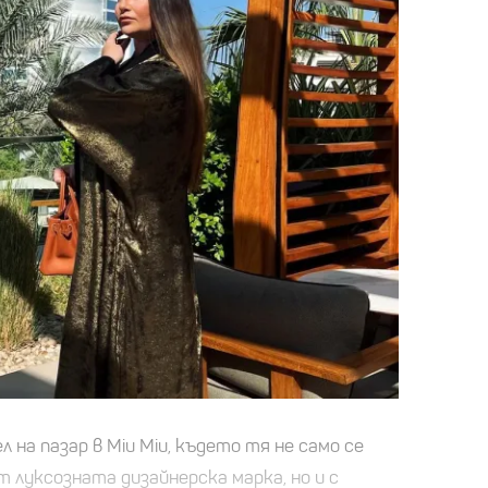
л на пазар в Miu Miu, където тя не само се
т луксозната дизайнерска марка, но и с