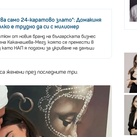
ува само 24-каратово злато": Домакиня
олко е трудно да си с милионер
остюм от новия бранд на българската бизнес
ена Каканашева-Мегз, която се премести в
 като НАП я подгони за укриване на данъци
 са женени през последните три.