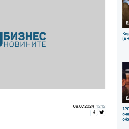
Б
Къ
(А
Б
08.07.2024
12:12
120
оча
ож