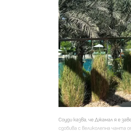
Соуди казва, че Джамал я е заве
сдобива с великолепна чанта о