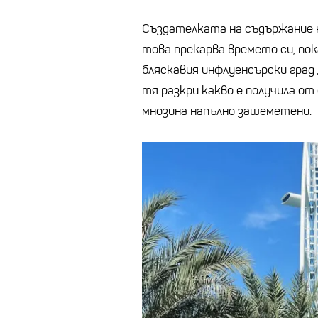
Създателката на съдържание н
това прекарва времето си, пок
бляскавия инфлуенсърски град 
тя разкри какво е получила от
мнозина напълно зашеметени.