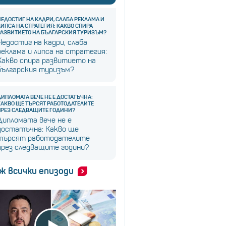
НЕДОСТИГ НА КАДРИ, СЛАБА РЕКЛАМА И
ЛИПСА НА СТРАТЕГИЯ: КАКВО СПИРА
РАЗВИТИЕТО НА БЪЛГАРСКИЯ ТУРИЗЪМ?
Недостиг на кадри, слаба
реклама и липса на стратегия:
Какво спира развитието на
българския туризъм?
ДИПЛОМАТА ВЕЧЕ НЕ Е ДОСТАТЪЧНА:
КАКВО ЩЕ ТЪРСЯТ РАБОТОДАТЕЛИТЕ
ПРЕЗ СЛЕДВАЩИТЕ ГОДИНИ?
Дипломата вече не е
достатъчна: Какво ще
търсят работодателите
през следващите години?
ж всички епизоди