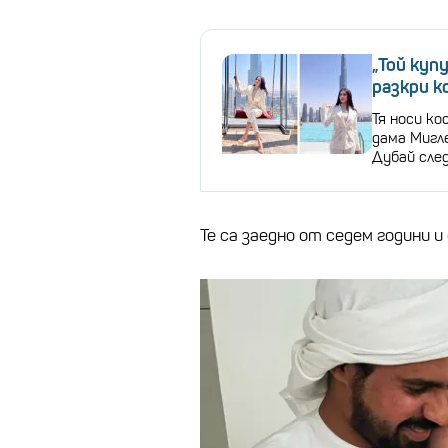
„Той куп
разкри к
Тя носи к
дама Мигл
Дубай след
Те са заедно от седем години и