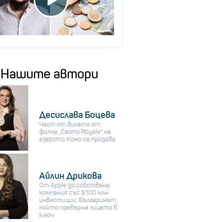
Нашите автори
Десислава Боцева
Част от вилата от
филма „Casino Royale“ на
езерото Комо се продава
Айлин Дрикова
От Apple до собствена
компания със $100 млн.
инвестиции: Българинът,
който превърна лицето в
ключ