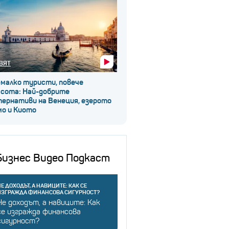
ВЯТ
-малко туристи, повече
асота: Най-добрите
тернативи на Венеция, езерото
мо и Киото
Бизнес Видео Подкаст
Е ДОХОДЪТ, А НАВИЦИТЕ: КАК СЕ
ИЗГРАЖДА ФИНАНСОВА СИГУРНОСТ?
Не доходът, а навиците: Как
се изгражда финансова
сигурност?