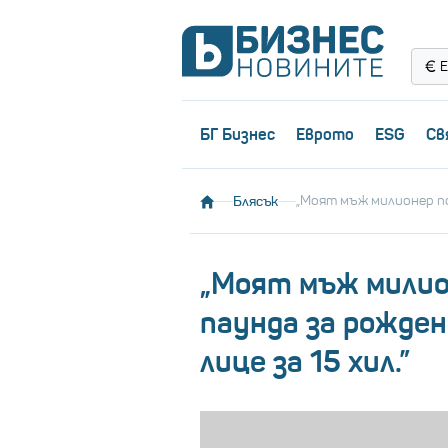
Е
БГ Бизнес
Еврото
ESG
Св
Блясък
„Моят мъж милионер пох
„Моят мъж милион
паунда за рожден
лице за 15 хил.”