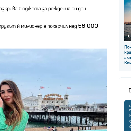
азкрива бюджета за рождения си ден
56 000
пругът ѝ милионер е похарчил над
С
По
кр
ал
Ко
Н