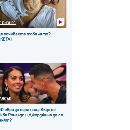
Г БИЗНЕС
де почивахте това лято?
НКЕТА)
ЛЯСЪК
0 евро за една нощ: Къде се
ква Роналдо и Джорджина да се
енят?