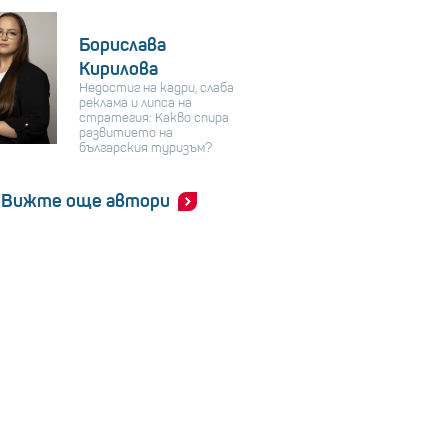
Борислава
Кирилова
Недостиг на кадри, слаба
реклама и липса на
стратегия: Какво спира
развитието на
българския туризъм?
Вижте още автори