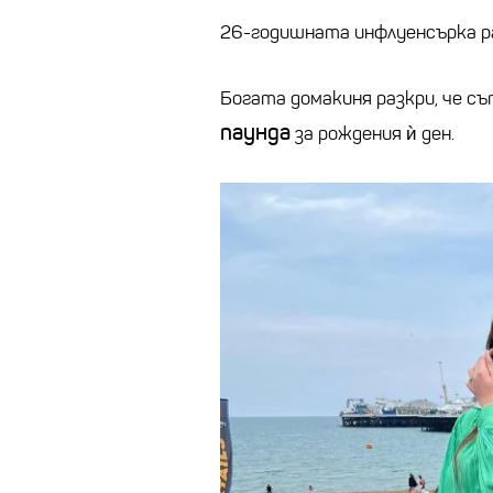
26-годишната инфлуенсърка р
Богата домакиня разкри, че съ
паунда
за рождения ѝ ден.