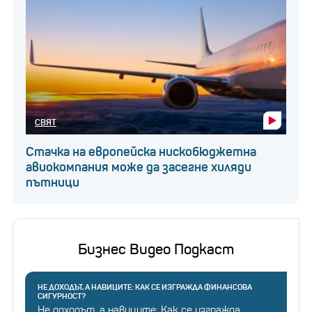
СВЯТ
Стачка на европейска нискобюджетна
авиокомпания може да засегне хиляди
пътници
Бизнес Видео Подкаст
НЕ ДОХОДЪТ, А НАВИЦИТЕ: КАК СЕ ИЗГРАЖДА ФИНАНСОВА
СИГУРНОСТ?
Не доходът, а навиците: Как се изгражда