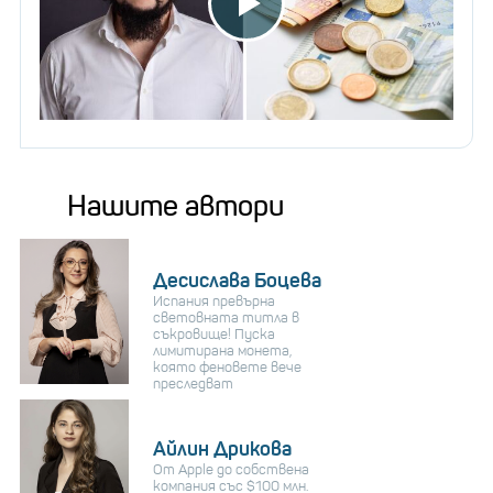
Нашите автори
Десислава Боцева
Испания превърна
световната титла в
съкровище! Пуска
лимитирана монета,
която феновете вече
преследват
Айлин Дрикова
От Apple до собствена
компания със $100 млн.