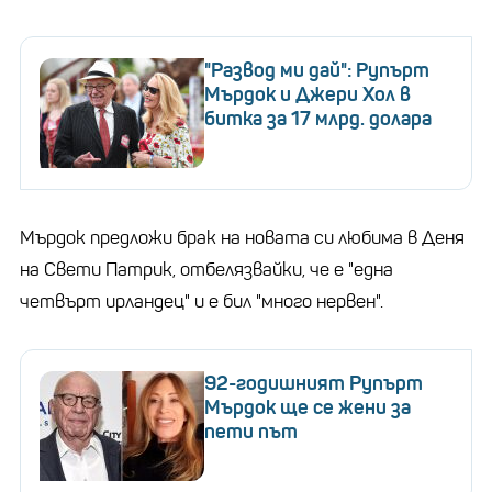
"Развод ми дай": Рупърт
Мърдок и Джери Хол в
битка за 17 млрд. долара
Мърдок предложи брак на новата си любима в Деня
на Свети Патрик, отбелязвайки, че е "една
четвърт ирландец" и е бил "много нервен".
92-годишният Рупърт
Мърдок ще се жени за
пети път