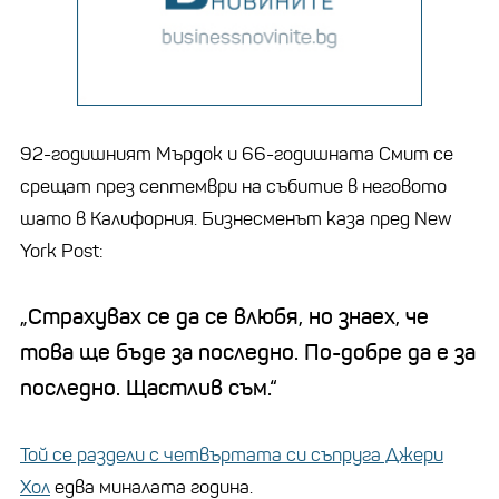
92-годишният Мърдок и 66-годишната Смит се
срещат през септември на събитие в неговото
шато в Калифорния. Бизнесменът каза пред New
York Post:
„Страхувах се да се влюбя, но знаех, че
това ще бъде за последно. По-добре да е за
последно. Щастлив съм.“
Той се раздели с четвъртата си съпруга Джери
Хол
едва миналата година.