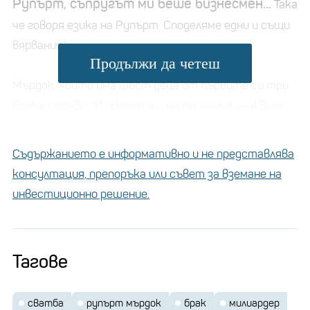
Рупърт, съпругът ми беше бизнесмен...
Така
че говоря езика на Рупърт. Споделяме едни и същи
вярвания.“
Продължи да четеш
Мърдок, който има шест деца от първите си три
брака, добави: "И двамата с нетърпение очакваме
да прекараме втората половина от живота си
заедно."
Съдържанието е информативно и не представлява
консултация, препоръка или съвет за вземане на
инвестиционно решение.
Сватбата на Бруклин
Бекъм струва 3 млн.
паунда, или 4 пъти повече
от тази на родителите
Тагове
му
сватба
рупърт мърдок
брак
милиардер
Сватбата ще се състои в края на лятото и