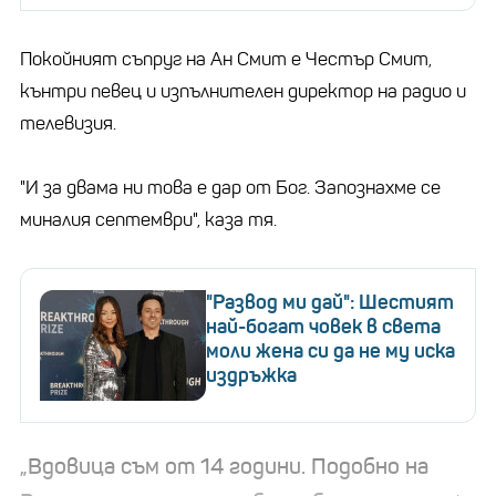
Покойният съпруг на Ан Смит е Честър Смит,
кънтри певец и изпълнителен директор на радио и
телевизия.
"И за двама ни това е дар от Бог. Запознахме се
миналия септември", каза тя.
"Развод ми дай": Шестият
най-богат човек в света
моли жена си да не му иска
издръжка
„Вдовица съм от 14 години. Подобно на