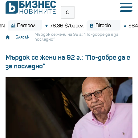
Петрол
Bitcoin
76.36 $/барел
$64,208.
Мърдок се жени на 92 г.: “По-добре да е за
Блясък
последно“
Мърдок се жени на 92 г.: “По-добре да е
за последно“