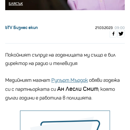
БЛЯСЪК
bTV Бизнес екип
21.03.2023
09:00
Покойният съпруг на годеницата му също е бил
директор на радио и телевизия
Медийният магнат
Рупърт Мърдок
обяви годежа
Ан Лесли Смит
си с партньорката си
, която
дълги години е работила в полицията.