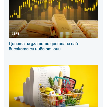
добрата работа, която съм правил – е записано,
освен в паметта на хората, които са го видели“,
каза той. „Напълно съм доволен от това.“
Кой бе Джеймс Ърл Джоунс?
СВЯТ
Цената на златото достигна най-
високото си ниво от юни