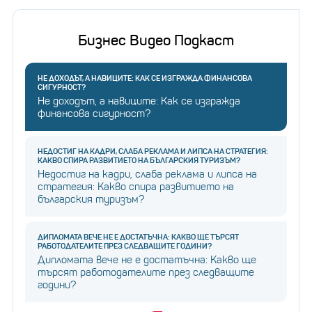
Най-известен е с това, че озвучава суперзлодея от
Бизнес Видео Подкаст
„Междузвездни войни“ Дарт Вейдър.
НЕ ДОХОДЪТ, А НАВИЦИТЕ: КАК СЕ ИЗГРАЖДА ФИНАНСОВА
СИГУРНОСТ?
Не доходът, а навиците: Как се изгражда
финансова сигурност?
НЕДОСТИГ НА КАДРИ, СЛАБА РЕКЛАМА И ЛИПСА НА СТРАТЕГИЯ:
КАКВО СПИРА РАЗВИТИЕТО НА БЪЛГАРСКИЯ ТУРИЗЪМ?
Недостиг на кадри, слаба реклама и липса на
стратегия: Какво спира развитието на
българския туризъм?
ДИПЛОМАТА ВЕЧЕ НЕ Е ДОСТАТЪЧНА: КАКВО ЩЕ ТЪРСЯТ
РАБОТОДАТЕЛИТЕ ПРЕЗ СЛЕДВАЩИТЕ ГОДИНИ?
Дипломата вече не е достатъчна: Какво ще
търсят работодателите през следващите
години?