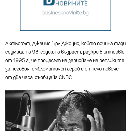
Актьорът, Джеймс Ърл Джоунс, който почина тази
седмица на 93-годишна възраст, разкри в интервю
от 1995 г., че процесът на записване на репликите
за неговия емблематичен герой е отнело повече
от два часа, съобщава CNBC.