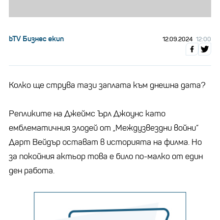
bTV Бизнес екип
12.09.2024
12:00
Колко ще струва тази заплата към днешна дата?
Репликите на Джеймс Ърл Джоунс като
емблематичния злодей от „Междузвездни войни“
Дарт Вейдър остават в историята на филма. Но
за покойния актьор това е било по-малко от един
ден работа.