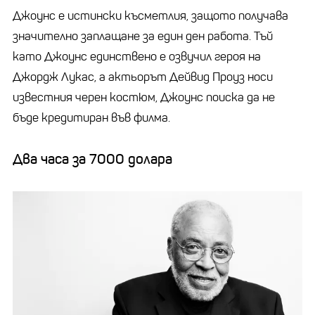
Джоунс е истински късметлия, защото получава
значително заплащане за един ден работа. Тъй
като Джоунс единствено е озвучил героя на
Джордж Лукас, а актьорът Дейвид Проуз носи
известния черен костюм, Джоунс поиска да не
бъде кредитиран във филма.
Два часа за 7000 долара