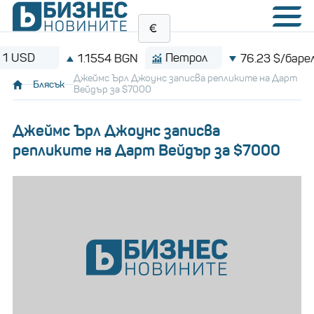
D
Петрол
1.1554 BGN
76.23 $/барел
Джеймс Ърл Джоунс записва репликите на Дарт
Блясък
Вейдър за $7000
Джеймс Ърл Джоунс записва
репликите на Дарт Вейдър за $7000