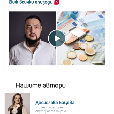
Виж всички епизоди
Нашите автори
Десислава Боцева
Испания превърна
световната титла в