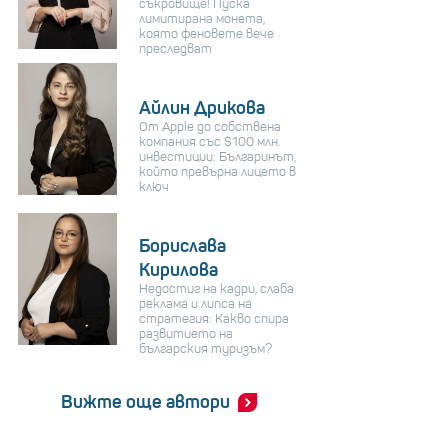
съкровище! Пуска
лимитирана монета,
която феновете вече
преследват
Айлин Дрикова
От Apple до собствена
компания със $100 млн.
инвестиции: Българинът,
който превърна лицето в
ключ
Борислава
Кирилова
Недостиг на кадри, слаба
реклама и липса на
стратегия: Какво спира
развитието на
българския туризъм?
Вижте още автори