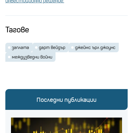
инвестиционно решение.
Актьорът е озвучавал Дарт Вейдър в още шест
филма от поредицата. Той е озвучавал и филми
като „The Lion King“, „Fences“ и „Field of Dreams“.
Тагове
Шон Скот разкри колко е
заплата
дарт вейдър
джеймс ърл джоунс
получил за ролята на
междузведни войни
Стифлър в "Американски
пай"
Въпреки емблематичните си филмови и
Последни публикации
телевизионни роли, Джоунс каза в интервю, че най-
добрата му работа се е случила на сцената.
„Не много от това, което съм правил – най-