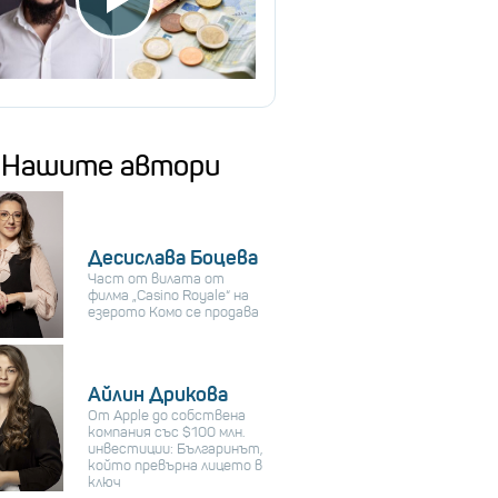
Нашите автори
Десислава Боцева
Част от вилата от
филма „Casino Royale“ на
езерото Комо се продава
Айлин Дрикова
От Apple до собствена
компания със $100 млн.
инвестиции: Българинът,
който превърна лицето в
ключ