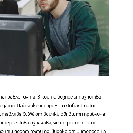
направленията, в които бизнесът изпитва
дати. Най-яркият пример е Infrastructure.
ставлява 9.3% от всички обяви, тя привлича
нтерес. Това означава, че търсенето от
почти десет пъти по-високо от интереса на