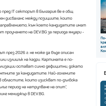
пред IT секторът в България ве е общ
рен дисбаланс между позициите, които
направлението, към което кандидатите имат
С
от проучането на DEV.BG за периода януари -
По
кр
ал
Ко
ът през 2026 г. не може да бъде описан
или излишък на кадри. Картината е по-
ализации остават силно дефицитни, докато
рентните за кандидатите. Най-големите
в областите, които изискват по-дълбока
Н
лъг период на натрупване на опит“,
инг мениджър в DEV.BG.