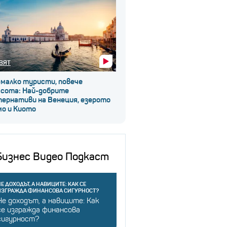
ВЯТ
-малко туристи, повече
асота: Най-добрите
тернативи на Венеция, езерото
мо и Киото
Бизнес Видео Подкаст
Е ДОХОДЪТ, А НАВИЦИТЕ: КАК СЕ
ИЗГРАЖДА ФИНАНСОВА СИГУРНОСТ?
Не доходът, а навиците: Как
се изгражда финансова
сигурност?