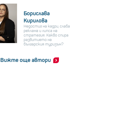
Борислава
Кирилова
Недостиг на кадри, слаба
реклама и липса на
стратегия: Какво спира
развитието на
българския туризъм?
Вижте още автори