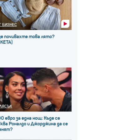
Г БИЗНЕС
де почивахте това лято?
НКЕТА)
ЛЯСЪК
0 евро за една нощ: Къде се
ква Роналдо и Джорджина да се
енят?