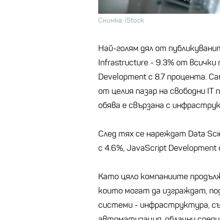
Снимка: iStock
Най-голям дял от публикуванит
Infrastructure - 9.3% от всичк
Development с 8.7 процента. С
от целия пазар на свободни IT 
обява е свързана с инфрастру
След тях се нареждат Data Sci
с 4.6%, JavaScript Development 
Като цяло компаниите продъл
които могат да изграждат, п
системи - инфраструктура, съ
автоматизация, облачни среди 