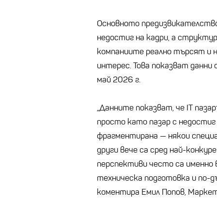
Основното предизвикателство 
недостиг на кадри, а структу
компаниите реално търсят и 
интерес. Това показват данни 
май 2026 г.
„Данните показват, че IT пазар
просто като пазар с недостиг 
фрагментирана — някои специ
други вече са сред най-конку
перспективи често са именно 
техническа подготовка и по-дъ
коментира Емил Попов, Маркет