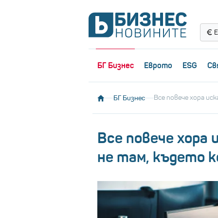
Е
БГ Бизнес
Еврото
ESG
Св
БГ Бизнес
Все повече хора ис
Все повече хора 
не там, където 