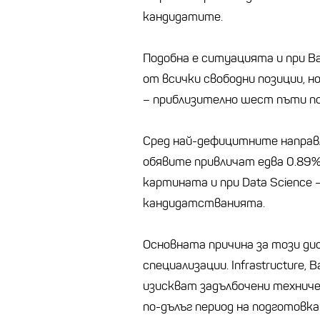
кандидатите.
Подобна е ситуацията и при B
от всички свободни позиции, 
– приблизително шест пъти по
Сред най-дефицитните направл
обявите привличат едва 0.89%
картината и при Data Science 
кандидатстванията.
Основната причина за този ди
специализации. Infrastructure, 
изискват задълбочени техниче
по-дълъг период на подготовк