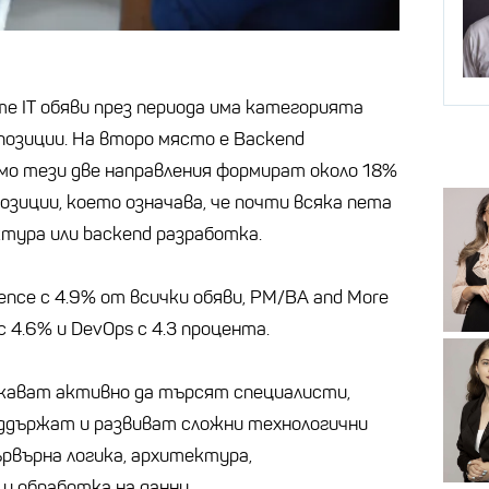
е IT обяви през периода има категорията
и позиции. На второ място е Backend
амо тези две направления формират около 18%
позиции, което означава, че почти всяка пета
ктура или backend разработка.
ence с 4.9% от всички обяви, PM/BA and More
с 4.6% и DevOps с 4.3 процента.
жават активно да търсят специалисти,
оддържат и развиват сложни технологични
рвърна логика, архитектура,
и обработка на данни.