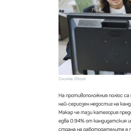
Снимка: iStock
На противоположния полюс са 
най-сериозен недостиг на канди
Макар че тази категория пред
едва 0.94% от кандидатския и
страна на работодателите е 