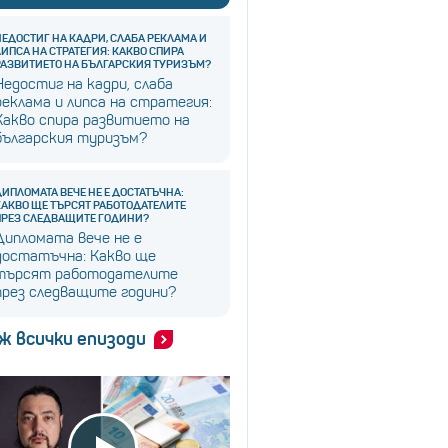
НЕДОСТИГ НА КАДРИ, СЛАБА РЕКЛАМА И
ЛИПСА НА СТРАТЕГИЯ: КАКВО СПИРА
РАЗВИТИЕТО НА БЪЛГАРСКИЯ ТУРИЗЪМ?
Недостиг на кадри, слаба
реклама и липса на стратегия:
Какво спира развитието на
българския туризъм?
ДИПЛОМАТА ВЕЧЕ НЕ Е ДОСТАТЪЧНА:
КАКВО ЩЕ ТЪРСЯТ РАБОТОДАТЕЛИТЕ
ПРЕЗ СЛЕДВАЩИТЕ ГОДИНИ?
Дипломата вече не е
достатъчна: Какво ще
търсят работодателите
през следващите години?
ж всички епизоди