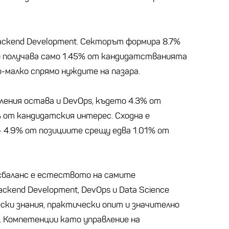
ackend Development. Секторът формира 8.7%
но получава само 1.45% от кандидатстванията
-малко спрямо нуждите на пазара.
ения остава и DevOps, където 4.3% от
 от кандидатския интерес. Сходна е
– 4.9% от позициите срещу едва 1.01% от
сбаланс е естеството на самите
Backend Development, DevOps и Data Science
ски знания, практически опит и значително
а. Компетенции като управление на