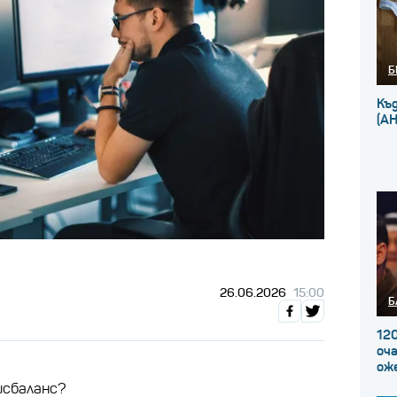
Б
Къ
(А
26.06.2026
15:00
Б
120
оча
ож
исбаланс?