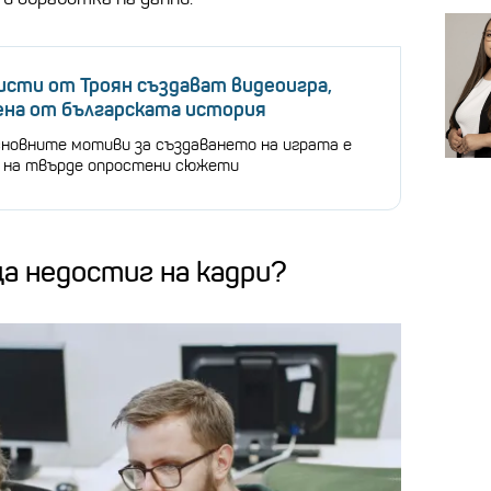
сти от Троян създават видеоигра,
ена от българската история
сновните мотиви за създаването на играта е
 на твърде опростени сюжети
а недостиг на кадри?