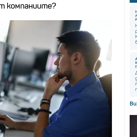
ят компаниите?
Ви