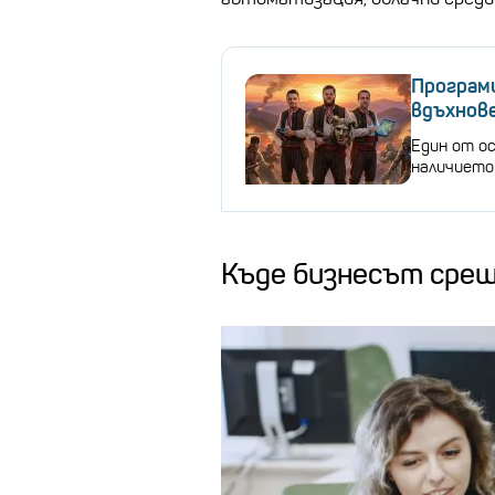
Програми
вдъхнов
Един от о
наличието
Къде бизнесът срещ