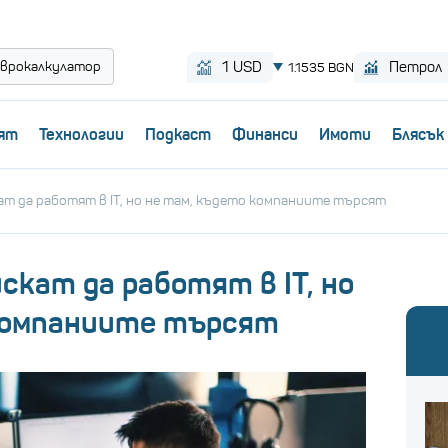
врокалкулатор
ят
Технологии
Пoдкаст
Финанси
Имоти
Блясък
кат да работят в IT, но не там, където компаниите търсят
искат да работят в IT, но
компаниите търсят