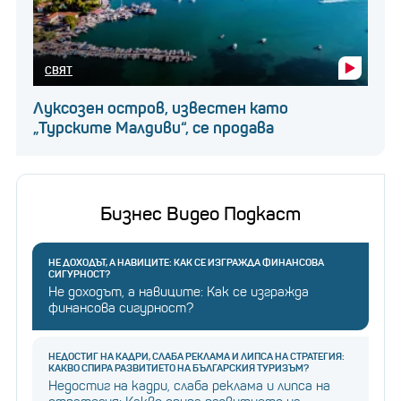
СВЯТ
Луксозен остров, известен като
„Турските Малдиви“, се продава
Бизнес Видео Подкаст
НЕ ДОХОДЪТ, А НАВИЦИТЕ: КАК СЕ ИЗГРАЖДА ФИНАНСОВА
СИГУРНОСТ?
Не доходът, а навиците: Как се изгражда
финансова сигурност?
НЕДОСТИГ НА КАДРИ, СЛАБА РЕКЛАМА И ЛИПСА НА СТРАТЕГИЯ:
КАКВО СПИРА РАЗВИТИЕТО НА БЪЛГАРСКИЯ ТУРИЗЪМ?
Недостиг на кадри, слаба реклама и липса на