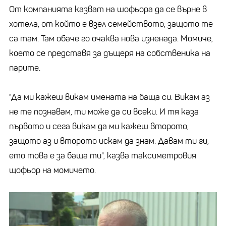
От компанията казват на шофьора да се върне в
хотела, от който е взел семейството, защото те
са там. Там обаче го очаква нова изненада. Момиче,
което се представя за дъщеря на собственика на
парите.
"Да ми кажеш викам имената на баща си. Викам аз
не те познавам, ти може да си всеки. И тя каза
първото и сега викам да ми кажеш второто,
защото аз и второто искам да знам. Давам ти ги,
ето това е за баща ти", казва таксиметровия
щофьор на момичето.