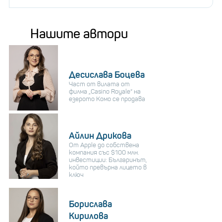
Нашите автори
Десислава Боцева
Част от вилата от
филма „Casino Royale“ на
езерото Комо се продава
Айлин Дрикова
От Apple до собствена
компания със $100 млн.
инвестиции: Българинът,
който превърна лицето в
ключ
Борислава
Кирилова