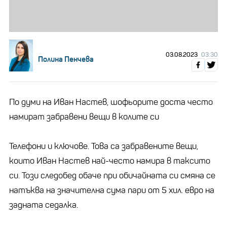
03.08.2023
03:30
Полина Пенчева
По думи на Иван Настев, шофьорите доста често
намират забравени вещи в колите си
Телефони и ключове. Това са забравените вещи,
които Иван Настев най-често намира в таксито
си. Този следобед обаче при обичайната си смяна се
натъква на значителна сума пари от 5 хил. евро на
задната седалка.