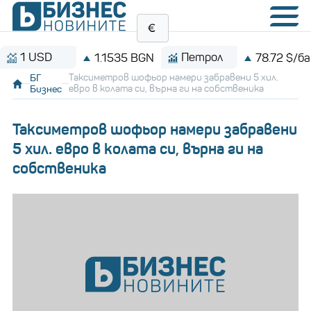
USD
Петрол
1.1535 BGN
78.72 $/барел
БГ
Таксиметров шофьор намери забравени 5 хил.
Бизнес
евро в колата си, върна ги на собственика
Таксиметров шофьор намери забравени
5 хил. евро в колата си, върна ги на
собственика