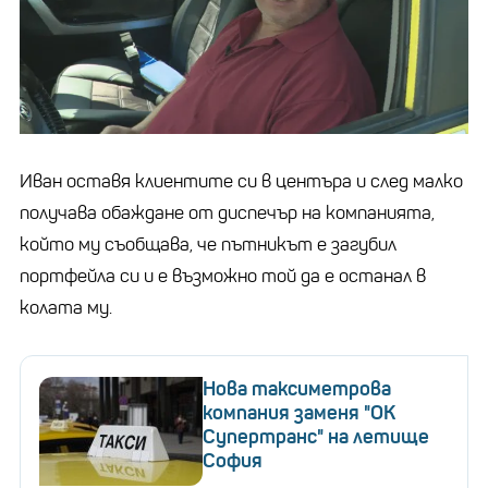
Иван оставя клиентите си в центъра и след малко
получава обаждане от диспечър на компанията,
който му съобщава, че пътникът е загубил
портфейла си и е възможно той да е останал в
колата му.
Нова таксиметрова
компания заменя "OK
Супертранс" на летище
София