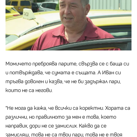
Момичето преброява парите, свързва се с баща си
и потвърждава, че сумата е същата. А Иван си
тръгва доволен и казва, че не би задържал пари,
които не са негови.
"Не мога да кажа, че всички са коректни. Хората са
различни, но правилното за мен е това, което
направих, дори не се замислих. Какво да се
замисляш, това не са твои пари, това не е твоя