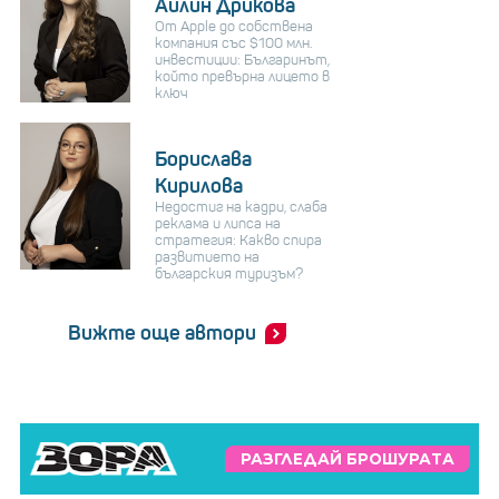
Айлин Дрикова
От Apple до собствена
компания със $100 млн.
инвестиции: Българинът,
който превърна лицето в
ключ
Борислава
Кирилова
Недостиг на кадри, слаба
реклама и липса на
стратегия: Какво спира
развитието на
българския туризъм?
Вижте още автори
РАЗГЛЕДАЙ БРОШУРАТА