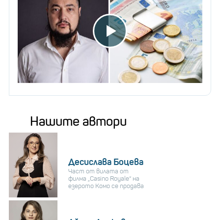
Нашите автори
Десислава Боцева
Част от вилата от
филма „Casino Royale“ на
езерото Комо се продава