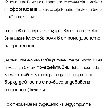
Клиентите вече не питат колко голям екип можем
сформираме
да
, а колко ефективен може да бъде
той“, посочи тя.
Георгиева подчерта, че изкуственият интелект
ключова роля в оптимизирането
вече играе
на процесите
.
„AI значително намалява рутинните дейности и ни
по-ефективни
помага да бъдем
. Това спестява
време и позволява на хората да се фокусират
върху дейности с по-висока добавена
стойност
“, каза тя.
По отношение на бъдещето на индустрията