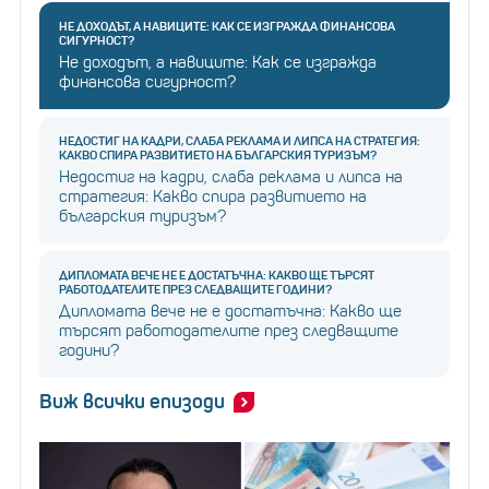
НЕ ДОХОДЪТ, А НАВИЦИТЕ: КАК СЕ ИЗГРАЖДА ФИНАНСОВА
СИГУРНОСТ?
Не доходът, а навиците: Как се изгражда
финансова сигурност?
НЕДОСТИГ НА КАДРИ, СЛАБА РЕКЛАМА И ЛИПСА НА СТРАТЕГИЯ:
КАКВО СПИРА РАЗВИТИЕТО НА БЪЛГАРСКИЯ ТУРИЗЪМ?
Недостиг на кадри, слаба реклама и липса на
стратегия: Какво спира развитието на
българския туризъм?
ДИПЛОМАТА ВЕЧЕ НЕ Е ДОСТАТЪЧНА: КАКВО ЩЕ ТЪРСЯТ
РАБОТОДАТЕЛИТЕ ПРЕЗ СЛЕДВАЩИТЕ ГОДИНИ?
Дипломата вече не е достатъчна: Какво ще
търсят работодателите през следващите
години?
Виж всички епизоди