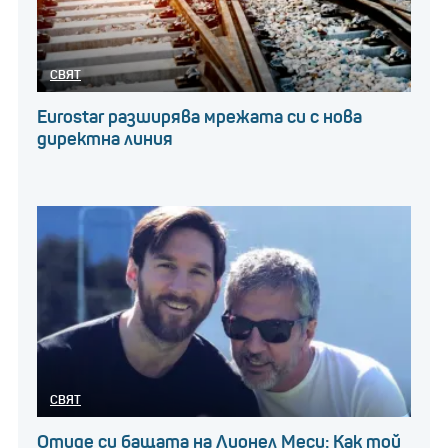
СВЯТ
Eurostar разширява мрежата си с нова
директна линия
СВЯТ
Отиде си бащата на Лионел Меси: Как той