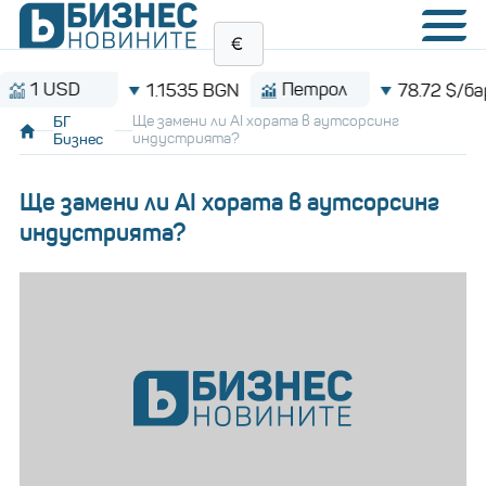
USD
Петрол
1.1535 BGN
78.72 $/барел
БГ
Ще замени ли AI хората в аутсорсинг
Бизнес
индустрията?
Ще замени ли AI хората в аутсорсинг
индустрията?