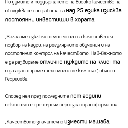
По думите ѝ поддържането на високо качество на
над 25 езика изисква
обслужване при работа на
постоянни инвестиции в хората
.
„Залагаме изключително много на качествения
подбор на кадри, на регулярните обучения и на
постоянния контрол на качеството. Най-важното
отлично нуждите на клиента
е да разбираме
и да адаптираме технологиите към тях“, обясни
Георгиева.
пет години
Според нея през последните
секторът е претърпял сериозна трансформация.
измести мащаба
„Качеството значително
.