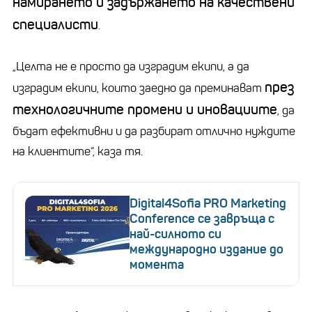
намирането и задържането на качествени
специалисти
.
„Целта не е просто да изградим екипи, а да
през
изградим екипи, които заедно да преминават
технологичните промени и иновациите
, да
бъдат ефективни и да разбират отлично нуждите
на клиентите“, каза тя.
Digital4Sofia PRO Marketing
Conference се завръща с
най-силното си
международно издание до
момента