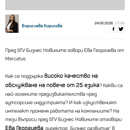
24.06.2026
07:06
Борислава Кирилова
Пред bTV Бизнес Новините говори Ева Георгиева от
Mercatus
високо качество на
Как се поддържа
обслужване на повече от 25 езика
? Какви са
най-големите предизвикателства пред
аутсорсинг индустрията? И как изкуственият
интелект променя работата на компаниите? На
тези въпроси пред bTV Бизнес Новините отговори
Ева Георгиева
, директор „Бизнес развитие“ в