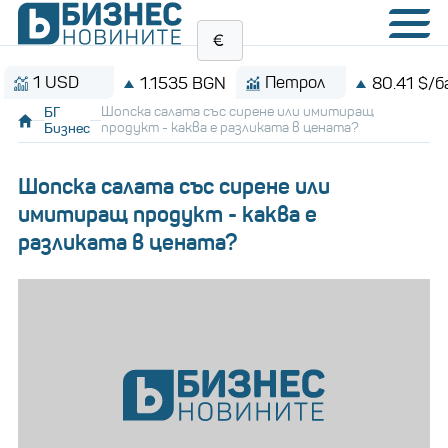
 USD
Петрол
1.1535 BGN
80.41 $/барел
БГ
Шопска салата със сирене или имитиращ
Бизнес
продукт - каква е разликата в цената?
Шопска салата със сирене или
имитиращ продукт - каква е
разликата в цената?