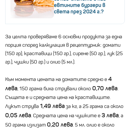
евтините бургери в
света през 2024 г.?
За целта проверяваме 6 основни продукта за една
порция според калкулация в рецептурник: домати
(150 гр), краставици (150 гр.), сирене (50 гр.), лук (25
гр.), чушки (50 гр.) и олио (5 мл.).
4
Към момента цената на доматите средно е
лева
0,70 лева
, 150 грама биха стрували около
.
Същата е и средната цена на краставиците.
1,49 лева
Лукът струва
за кг, а 25 грама са около
0,05 лева
3 лева
. Средната цена на чушките е
, а
0,20 лева
50 грама излизат
. 5 мл. олио е около