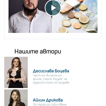
Нашите автори
Десислава Боцева
Част от вилата от
филма „Casino Royale“ на
езерото Комо се продава
Айлин Дрикова
От Apple до собствена