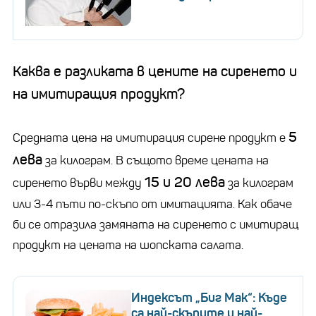
Каква е разликата в цените на сиренето и
на имитиращия продукт?
5
Средната цена на имитирация сирене продукт е
лева
за килограм. В същото време цената на
15 и 20 лева
сиренето върви между
за килограм
или 3-4 пъти по-скъпо от имитацията. Как обаче
би се отразила замяната на сиренето с имитиращ
продукт на цената на шопската салата.
Индексът „Биг Мак“: Къде
са най-скъпите и най-