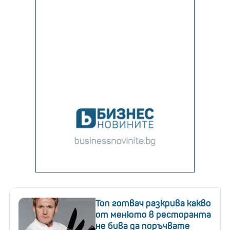
Топ готвач разкрива какво
от менюто в ресторанта
не бива да поръчвате