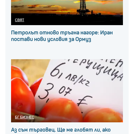
млечни продукти. При сирената и изварата през
2023 г. сме получили 10 574 тона от Германия, 6
СВЯТ
921 тона от Полша и 6 475 тона от Нидерландия,
както и още 13 617 тона, в които сериозен дял
Петролът отново тръгна нагоре: Иран
постави нови условия за Ормуз
заемат млечните продукти от Италия, Румъния и
Белгия, пише сайтът Agri.bg.
Вносът на млечни продукти и на непреработено
мляко директно се отразява на родното
производство, което се свива под натиска на
ниските изкупни цени, наложени от изкупвачите
на мляко.
БГ БИЗНЕС
Аз съм търговец. Ще ме глобят ли, ако