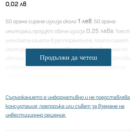
0,02 лв
.
1 лев
50 грама сирене излиза около
. 50 грама
0,25 лева
имитиращ продукт обаче излиза
. Тоест
шопската салата в ресторантите, които слагат
имитиращ продукт трябва да е чувствително по-
Продължи да четеш
евтина, от при тези, които слагат сирене. Остава
отворен въпросът това дали ще е случи и кой ще
следи за спазването му.
При приготвяне вкъщи, салатата със сирене
Съдържанието е информативно и не представлява
излиза около 2 лева, а тази с имитиращ продукт
консултация, препоръка или съвет за вземане на
около 1,25 лева.
инвестиционно решение.
Мандрите у нас произвеждат все повече