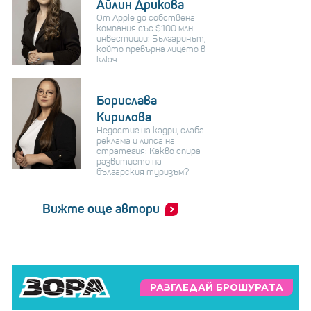
Айлин Дрикова
От Apple до собствена
компания със $100 млн.
инвестиции: Българинът,
който превърна лицето в
ключ
Борислава
Кирилова
Недостиг на кадри, слаба
реклама и липса на
стратегия: Какво спира
развитието на
българския туризъм?
Вижте още автори
РАЗГЛЕДАЙ БРОШУРАТА