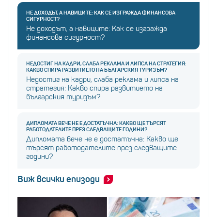
НЕ ДОХОДЪТ, А НАВИЦИТЕ: КАК СЕ ИЗГРАЖДА ФИНАНСОВА
СИГУРНОСТ?
Не доходът, а навиците: Как се изгражда
финансова сигурност?
НЕДОСТИГ НА КАДРИ, СЛАБА РЕКЛАМА И ЛИПСА НА СТРАТЕГИЯ:
КАКВО СПИРА РАЗВИТИЕТО НА БЪЛГАРСКИЯ ТУРИЗЪМ?
Недостиг на кадри, слаба реклама и липса на
стратегия: Какво спира развитието на
българския туризъм?
ДИПЛОМАТА ВЕЧЕ НЕ Е ДОСТАТЪЧНА: КАКВО ЩЕ ТЪРСЯТ
РАБОТОДАТЕЛИТЕ ПРЕЗ СЛЕДВАЩИТЕ ГОДИНИ?
Дипломата вече не е достатъчна: Какво ще
търсят работодателите през следващите
години?
Виж всички епизоди