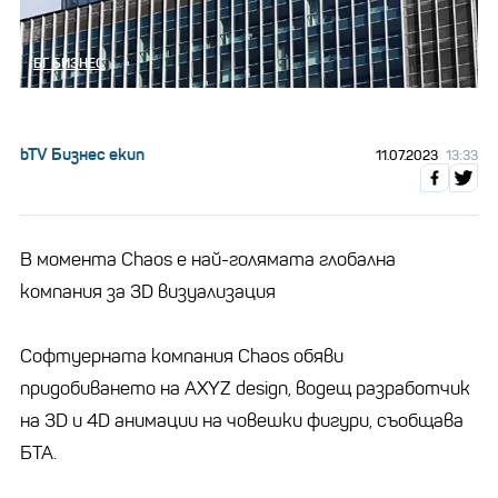
БГ БИЗНЕС
bTV Бизнес екип
11.07.2023
13:33
В момeнта Chaos е най-голямата глобална
компания за 3D визуализация
Софтуерната компания Chaos обяви
придобиването на AXYZ design, водещ разработчик
на 3D и 4D анимации на човешки фигури, съобщава
БТА.