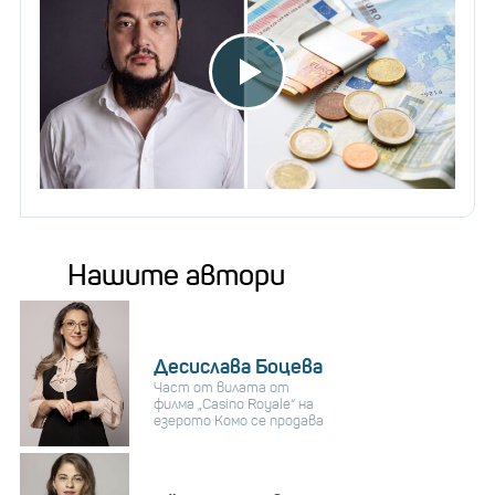
Нашите автори
Десислава Боцева
Част от вилата от
филма „Casino Royale“ на
езерото Комо се продава