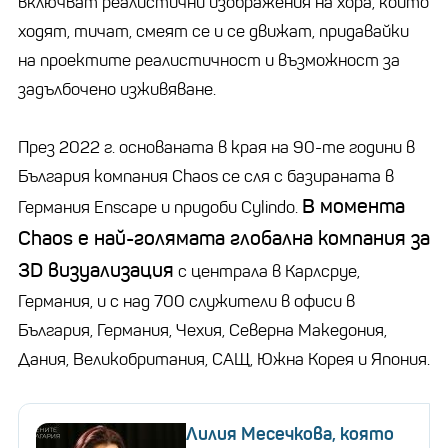
включват реалистични изображения на хора, които
ходят, тичат, смеят се и се движат, придавайки
на проектите реалистичност и възможност за
задълбочено изживяване.
През 2022 г. основаната в края на 90-те години в
България компания Chaos се сля с базираната в
В момeнта
Германия Enscape и придоби Cylindo.
Chaos е най-голямата глобална компания за
3D визуализация
с централа в Карлсруе,
Германия, и с над 700 служители в офиси в
България, Германия, Чехия, Северна Македония,
Дания, Великобритания, САЩ, Южна Корея и Япония.
Лилия Месечкова, която