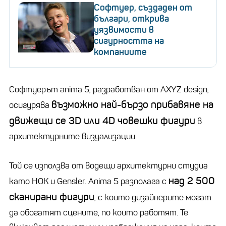
Софтуер, създаден от
българи, открива
уязвимости в
сигурността на
компаниите
Софтуерът anima 5, разработван от AXYZ design,
възможно най-бързо прибавяне на
осигурява
движещи се 3D или 4D човешки фигури
в
архитектурните визуализации.
Той се използва от водещи архитектурни студиа
над 2 500
като HOK и Gensler. Anima 5 разполага с
сканирани фигури
, с които дизайнерите могат
да обогатят сцените, по които работят. Те