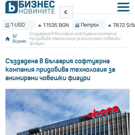
 USD
Петрол
1.1535 BGN
78.72 $/барел
Създадена в България софтуерна компания
БГ
придобива технология за анимирани човешки
Бизнес
фигури
Създадена в България софтуерна
компания придобива технология за
анимирани човешки фигури