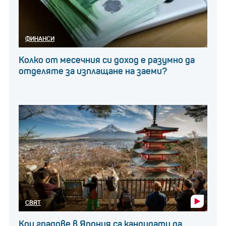
ФИНАНСИ
Колко от месечния си доход е разумно да
отделяте за изплащане на заеми?
СВЯТ
Кои градове в Япония са кандидати да