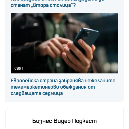
станат „втора столица“?
СВЯТ
Европейска страна забранява нежеланите
телемаркетингови обаждания от
следващата седмица
Бизнес Видео Подкаст