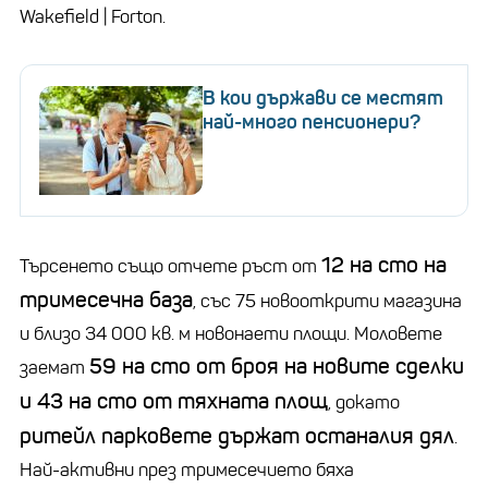
Wakefield | Forton.
В кои държави се местят
най-много пенсионери?
12 на сто на
Търсенето също отчете ръст от
тримесечна база
, със 75 новооткрити магазина
и близо 34 000 кв. м новонаети площи. Моловете
59 на сто от броя на новите сделки
заемат
и 43 на сто от тяхната площ
, докато
ритейл парковете държат останалия дял
.
Най-активни през тримесечието бяха