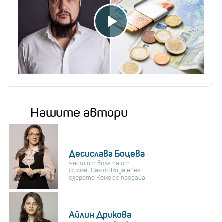
Нашите автори
Десислава Боцева
Част от вилата от
филма „Casino Royale“ на
езерото Комо се продава
Айлин Дрикова