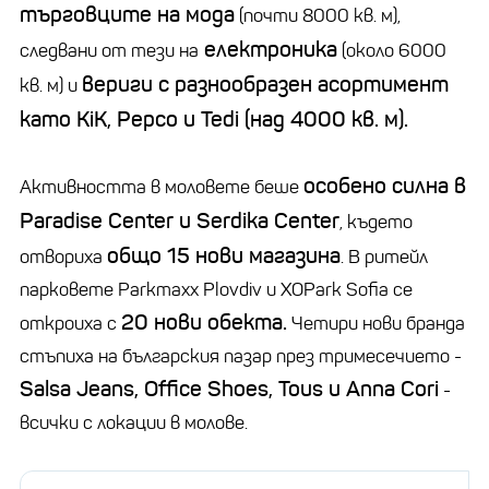
търговците на мода
(почти 8000 кв. м),
електроника
следвани от тези на
(около 6000
вериги с разнообразен асортимент
кв. м) и
като KiK, Pepco и Tedi (над 4000 кв. м).
особено силна в
Активността в моловете беше
Paradise Center и Serdika Center
, където
общо 15 нови магазина
отвориха
. В ритейл
парковете Parkmaxx Plovdiv и XOPark Sofia се
20 нови обекта.
откроиха с
Четири нови бранда
стъпиха на българския пазар през тримесечието -
Salsa Jeans, Office Shoes, Tous и Anna Cori
-
всички с локации в молове.