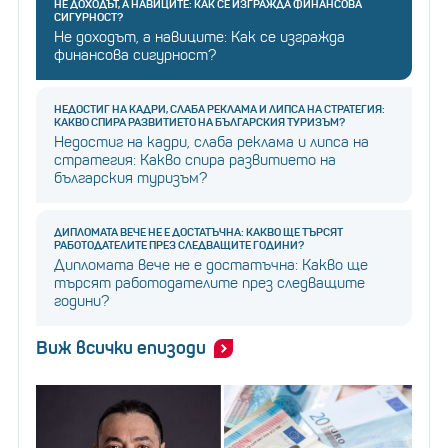
НЕ ДОХОДЪТ, А НАВИЦИТЕ: КАК СЕ ИЗГРАЖДА ФИНАНСОВА
СИГУРНОСТ?
Не доходът, а навиците: Как се изгражда
финансова сигурност?
НЕДОСТИГ НА КАДРИ, СЛАБА РЕКЛАМА И ЛИПСА НА СТРАТЕГИЯ:
КАКВО СПИРА РАЗВИТИЕТО НА БЪЛГАРСКИЯ ТУРИЗЪМ?
Недостиг на кадри, слаба реклама и липса на
стратегия: Какво спира развитието на
българския туризъм?
ДИПЛОМАТА ВЕЧЕ НЕ Е ДОСТАТЪЧНА: КАКВО ЩЕ ТЪРСЯТ
РАБОТОДАТЕЛИТЕ ПРЕЗ СЛЕДВАЩИТЕ ГОДИНИ?
Дипломата вече не е достатъчна: Какво ще
търсят работодателите през следващите
години?
Виж всички епизоди