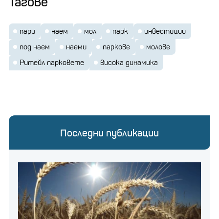
Тагове
пари
наем
мол
парк
инвестиции
под наем
наеми
паркове
молове
Ритейл парковете
висока динамика
Последни публикации