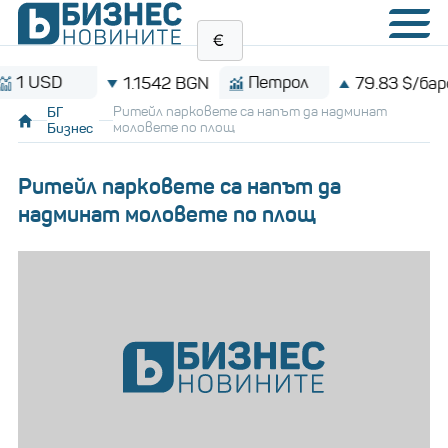
USD
Петрол
1.1542 BGN
79.83 $/барел
БГ
Ритейл парковете са напът да надминат
Бизнес
моловете по площ
Ритейл парковете са напът да
надминат моловете по площ