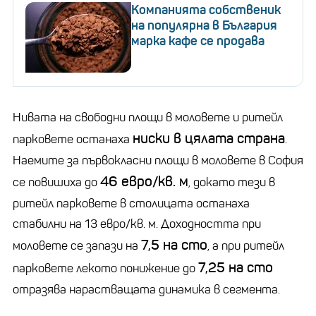
Компанията собственик
на популярна в България
марка кафе се продава
Нивата на свободни площи в моловете и ритейл
ниски в цялата страна
парковете останаха
.
Наемите за първокласни площи в моловете в София
46 евро/кв. м
се повишиха до
, докато тези в
ритейл парковете в столицата останаха
стабилни на 13 евро/кв. м. Доходността при
7,5 на сто
моловете се запази на
, а при ритейл
7,25 на сто
парковете лекото понижение до
отразява нарастващата динамика в сегмента.