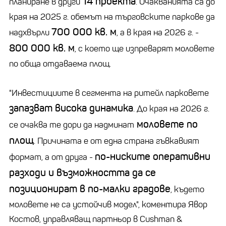
14 проекта
планиране в други
. Очакванията са до
края на 2025 г. обемът на търговските паркове да
700 000 кв. м
надхвърли
, а в края на 2026 г. -
800 000 кв. м
, с което ще изпреварят моловете
по обща отдаваема площ.
"Инвестициите в сегмента на ритейл парковете
запазват висока динамика
. До края на 2026 г.
моловете по
се очаква те дори да надминат
площ
. Причината е от една страна гъвкавият
по-ниските оперативни
формат, а от друга -
разходи и възможността да се
позиционират в по-малки градове
, където
моловете не са устойчив модел", коментира Явор
Костов, управляващ партньор в Cushman &