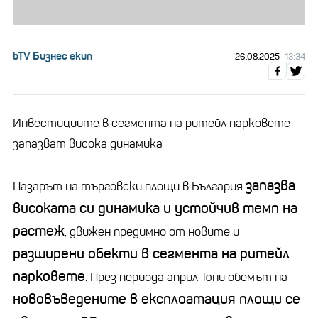
bTV Бизнес екип
26.08.2025
13:34
Инвестициите в сегмента на ритейл парковете
запазват висока динамика
запазва
Пазарът на търговски площи в България
високата си динамика и устойчив темп на
растеж
, движен предимно от новите и
разширени обекти в сегмента на ритейл
парковете
. През периода април-юни обемът на
нововъведените в експлоатация площи се