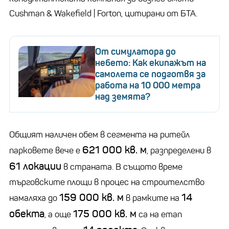
Cushman & Wakefield | Forton, цитирани от БТА.
От симулатора до
небето: Как екипажът на
самолета се подготвя за
работа на 10 000 метра
над земята?
Общият наличен обем в сегмента на ритейл
621 000 кв. м
парковете вече е
, разпределени в
61 локации
в страната. В същото време
търговските площи в процес на строителство
159 000 кв. м
14
намаляха до
в рамките на
обекта
175 000 кв. м
, а още
са на етап