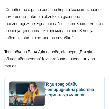
„Основното е да се осигури вода и климатизирани
помещения, както и облекло с улеснено
топлоотделяне. Една от най-ефективните мерки е
организационната или промяна на часовете за
работа, както и по-чести почивки.“
Това обясни Ваня Джупанова, експерт „Връзки с
обществеността“ към главната инспекция по
труда.
Този град обяви
четиридневна работна
седмица за лятото