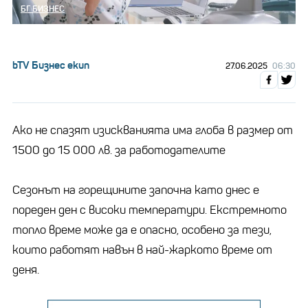
БГ БИЗНЕС
bTV Бизнес екип
27.06.2025
06:30
Ако не спазят изискванията има глоба в размер от
1500 до 15 000 лв. за работодателите
Сезонът на горещините започна като днес е
пореден ден с високи температури. Екстремното
топло време може да е опасно, особено за тези,
които работят навън в най-жаркото време от
деня.