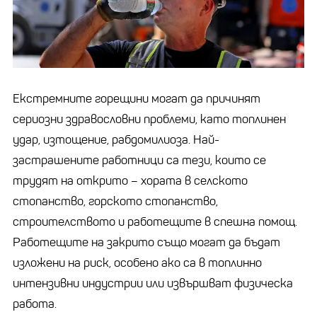
Екстремните горещини могат да причинят
сериозни здравословни проблеми, като топлинен
удар, изтощение, рабдомилиоза. Най-
застрашените работници са тези, които се
трудят на открито – хората в селското
стопанство, горското стопанство,
строителството и работещите в спешна помощ.
Работещите на закрито също могат да бъдат
изложени на риск, особено ако са в топлинно
интензивни индустрии или извършват физическа
работа.