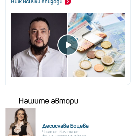
Виж всички епизоди
Нашите автори
Десислава Боцева
Част от вилата от