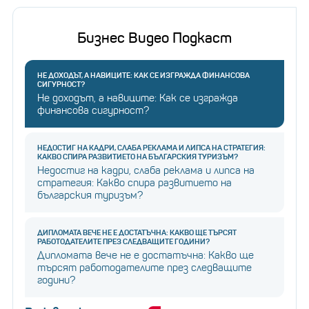
Бизнес Видео Подкаст
НЕ ДОХОДЪТ, А НАВИЦИТЕ: КАК СЕ ИЗГРАЖДА ФИНАНСОВА
СИГУРНОСТ?
Не доходът, а навиците: Как се изгражда
финансова сигурност?
НЕДОСТИГ НА КАДРИ, СЛАБА РЕКЛАМА И ЛИПСА НА СТРАТЕГИЯ:
КАКВО СПИРА РАЗВИТИЕТО НА БЪЛГАРСКИЯ ТУРИЗЪМ?
Недостиг на кадри, слаба реклама и липса на
стратегия: Какво спира развитието на
българския туризъм?
ДИПЛОМАТА ВЕЧЕ НЕ Е ДОСТАТЪЧНА: КАКВО ЩЕ ТЪРСЯТ
РАБОТОДАТЕЛИТЕ ПРЕЗ СЛЕДВАЩИТЕ ГОДИНИ?
Дипломата вече не е достатъчна: Какво ще
търсят работодателите през следващите
години?