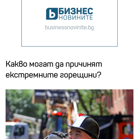
Какво могат да причинят
екстремните горещини?