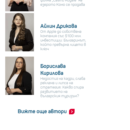
филма „Casino Royale“ на
езерото Комо се продава
Айлин Дрикова
От Apple до собствена
компания със $100 млн.
инвестиции: Българинът,
който превърна лицето в
ключ
Борислава
Кирилова
Недостиг на кадри, слаба
реклама и липса на
стратегия: Какво спира
развитието на
българския туризъм?
Вижте още автори