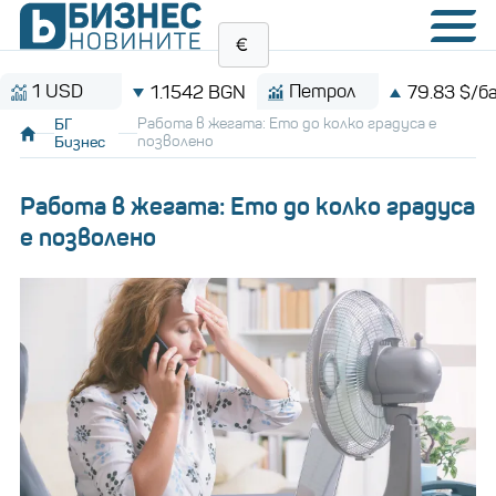
SD
Петрол
1.1542 BGN
79.83 $/барел
БГ
Работа в жегата: Ето до колко градуса е
Бизнес
позволено
Работа в жегата: Ето до колко градуса
е позволено