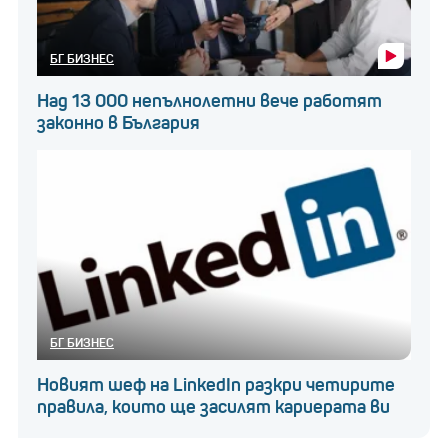
БГ БИЗНЕС
Над 13 000 непълнолетни вече работят
законно в България
БГ БИЗНЕС
Новият шеф на LinkedIn разкри четирите
правила, които ще засилят кариерата ви