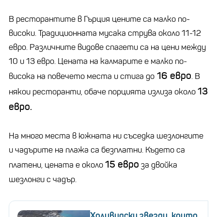
В ресторантите в Гърция цените са малко по-
високи. Традиционната мусака струва около 11-12
евро. Различните видове спагети са на цени между
10 и 13 евро. Цената на калмарите е малко по-
16 евро
висока на повечето места и стига до
. В
13
някои ресторанти, обаче порцията излиза около
евро.
На много места в южната ни съседка шезлонгите
и чадърите на плажа са безплатни. Където са
15 евро
платени, цената е около
за двойка
шезлонги с чадър.
Холивудски звезди, които