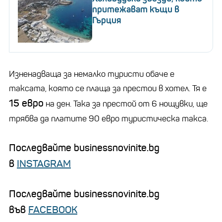
притежават къщи в
Гърция
Изненадваща за немалко туристи обаче е
таксата, която се плаща за престои в хотел. Тя е
15 евро
на ден. Така за престой от 6 нощувки, ще
трябва да платите 90 евро туристическа такса.
Последвайте businessnovinite.bg
в
INSTAGRAM
Последвайте businessnovinite.bg
във
FACEBOOK