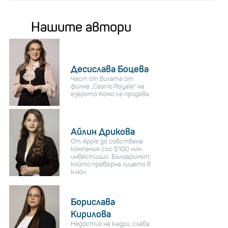
Нашите автори
Десислава Боцева
Част от вилата от
филма „Casino Royale“ на
езерото Комо се продава
Айлин Дрикова
От Apple до собствена
компания със $100 млн.
инвестиции: Българинът,
който превърна лицето в
ключ
Борислава
Кирилова
Недостиг на кадри, слаба