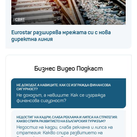
СВЯТ
Eurostar разширява мрежата си с нова
директна линия
Бизнес Видео Подкаст
НЕ ДОХОДЪТ, А НАВИЦИТЕ: КАК СЕ ИЗГРАЖДА ФИНАНСОВА
СИГУРНОСТ?
Не доходът, а навиците: Как се изгражда
финансова сигурност?
НЕДОСТИГ НА КАДРИ, СЛАБА РЕКЛАМА И ЛИПСА НА СТРАТЕГИЯ:
КАКВО СПИРА РАЗВИТИЕТО НА БЪЛГАРСКИЯ ТУРИЗЪМ?
Недостиг на кадри, слаба реклама и липса на
стратегия: Какво спира развитието на