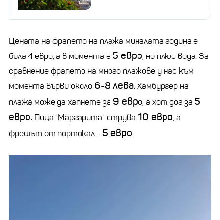
Цената на фрапето на плажа миналата година е
5 евро
била 4 евро, а в момента е
, но плюс вода. За
сравнение фрапето на много плажове у нас към
6-8 лева
момента върви около
. Хамбургер на
9 евр
5
плажа може да хапнете за
о, а хот дог за
евро.
10 евро
Пица "Маргарита" струва
, а
5 евро
фрешът от портокал -
.