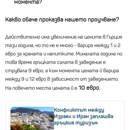
момента?
Какво обаче проказва нашето проучване?
Действително има увеличение на цените в Гърция
тази година, но то не е много - варира между 1 и 2
евро за храната и напитките. Миналата година по
това време гръцката салата в заведение е
струвала 9 евро, а към момента цената й варира
между 9 и 12 евро в зависимост от заведението.
10 евро.
На повечето места цената й е
Конфликтът между
Израел и Иран заплашва
гръцкия туризъм