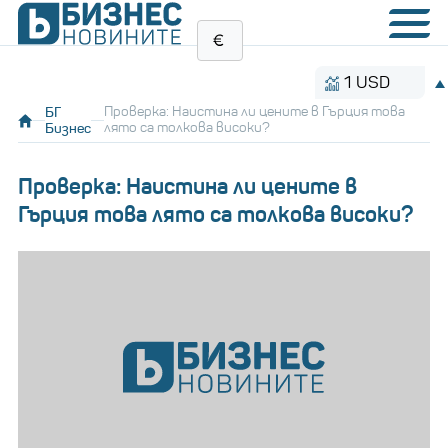
1 USD
1.153
БГ
Проверка: Наистина ли цените в Гърция това
Бизнес
лято са толкова високи?
Проверка: Наистина ли цените в
Гърция това лято са толкова високи?