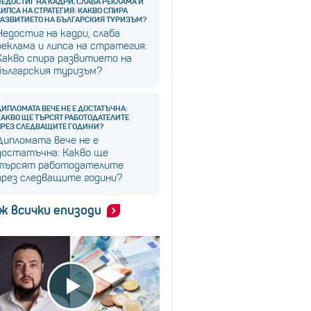
НЕДОСТИГ НА КАДРИ, СЛАБА РЕКЛАМА И
ЛИПСА НА СТРАТЕГИЯ: КАКВО СПИРА
РАЗВИТИЕТО НА БЪЛГАРСКИЯ ТУРИЗЪМ?
Недостиг на кадри, слаба
реклама и липса на стратегия:
Какво спира развитието на
българския туризъм?
ДИПЛОМАТА ВЕЧЕ НЕ Е ДОСТАТЪЧНА:
КАКВО ЩЕ ТЪРСЯТ РАБОТОДАТЕЛИТЕ
ПРЕЗ СЛЕДВАЩИТЕ ГОДИНИ?
Дипломата вече не е
достатъчна: Какво ще
търсят работодателите
през следващите години?
ж всички епизоди