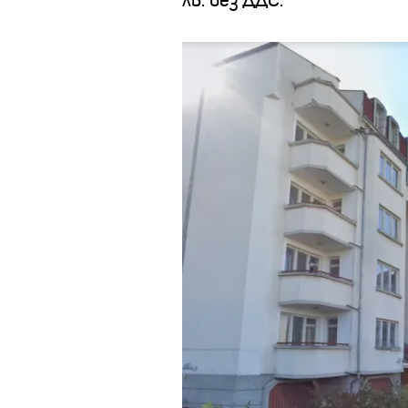
лв. без ДДС
.