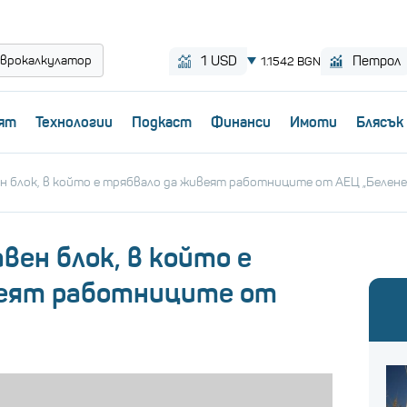
врокалкулатор
ят
Технологии
Пoдкаст
Финанси
Имоти
Блясък
 блок, в който е трябвало да живеят работниците от АЕЦ „Белене
ен блок, в който е
веят работниците от