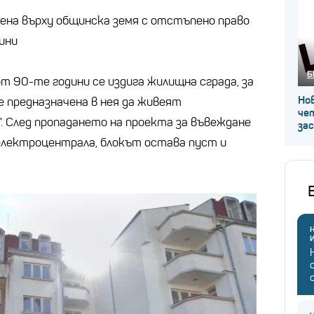
ена върху общинска земя с отстъпено право
ини
Б
от 90-те години се издига жилищна сграда, за
Нов
 предназначена в нея да живеят
че
. След пропадането на проекта за въвеждане
за
електроцентрала, блокът остава пуст и
Н