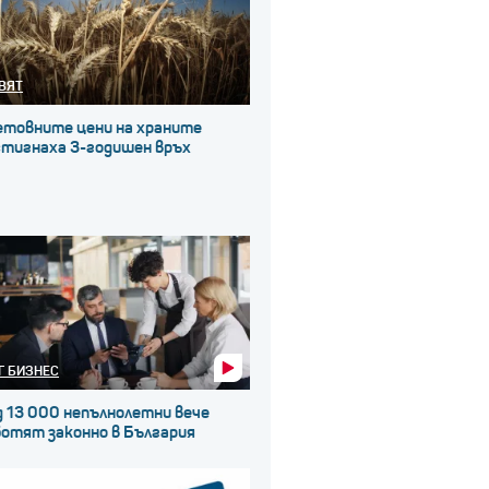
ВЯТ
етовните цени на храните
стигнаха 3-годишен връх
Г БИЗНЕС
д 13 000 непълнолетни вече
ботят законно в България