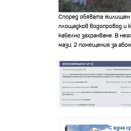
Според обявата жилищен б
площадков водопровод и к
кабелно захранване. В нег
мази, 2 помещения за або
С една с