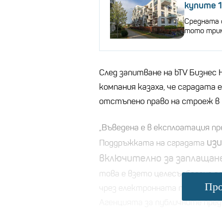
купите 1
Средната 
тото трим
След запитване на bTV Бизнес
компания казаха, че сградата 
отстъпено право на строеж в 
„Въведена е в експлоатация пре
изи
Поддръжката на сградата
включително за заплащан
това е взето целесъобразно р
Про
чрез електронната платформа
Агенцията за публичните предп