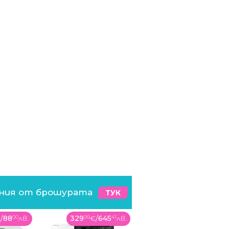
ения от брошурата
ТУК
/
645
41
лв.
324
99
€
/
635
63
лв.
1569
00
€
/
3068
7
лв.