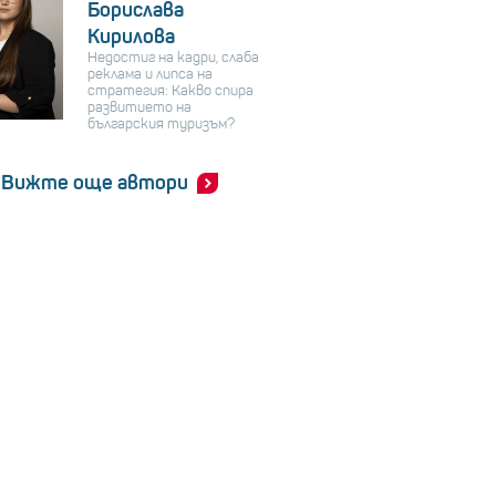
Борислава
Кирилова
Недостиг на кадри, слаба
реклама и липса на
стратегия: Какво спира
развитието на
българския туризъм?
Вижте още автори