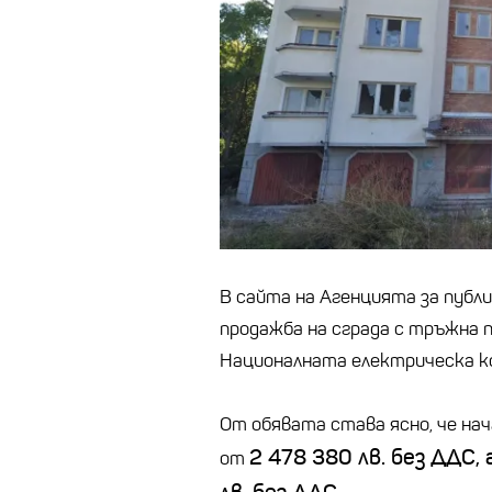
В сайта на Агенцията за публи
продажба на сграда с тръжна 
Националната електрическа ко
От обявата става ясно, че нач
2
478
380 лв. без ДДС
,
от