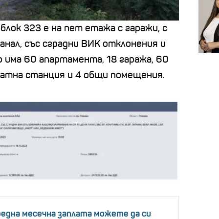
лок 323 е на пет етажа с гаражи, с
анал, със сградни ВИК отклонения и
о има 60 апартамента, 18 гаража, 60
натна станция и 4 общи помещения.
редна месечна заплата можете да си