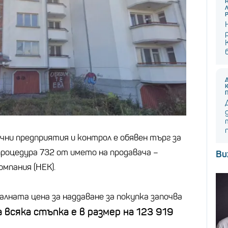
чни предприятия и контрол е обявен търг за
процедура 732 от името на продавача –
Ви
мпания (НЕК).
алната цена за наддаване за покупка започва
 а всяка стъпка е в размер на 123
919