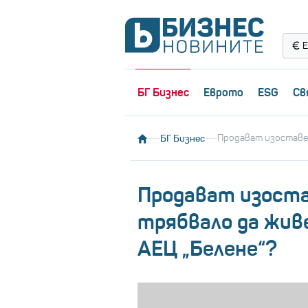
Е
БГ Бизнес
Еврото
ESG
Св
БГ Бизнес
Продават изоставен
Продават изостав
трябвало да жи
АЕЦ „Белене“?