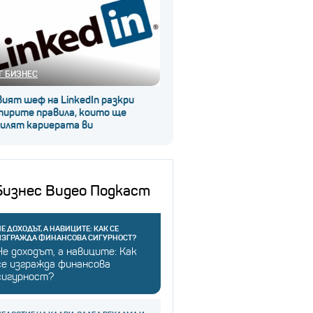
Г БИЗНЕС
ият шеф на LinkedIn разкри
тирите правила, които ще
силят кариерата ви
Бизнес Видео Подкаст
Е ДОХОДЪТ, А НАВИЦИТЕ: КАК СЕ
ИЗГРАЖДА ФИНАНСОВА СИГУРНОСТ?
Не доходът, а навиците: Как
се изгражда финансова
сигурност?