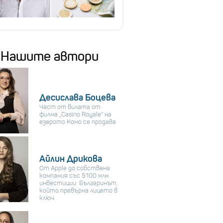
Нашите автори
Десислава Боцева
Част от вилата от
филма „Casino Royale“ на
езерото Комо се продава
Айлин Дрикова
От Apple до собствена
компания със $100 млн.
инвестиции: Българинът,
който превърна лицето в
ключ