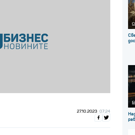
С
Св
до
Б
27.10.2023
07:24
На
ра