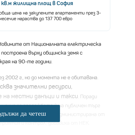
 кв.м жилищна площ в София
обща цена на закупените апартаменти през 3-
есечие нараства до 137 700 евро
 Новините от Националната електрическа
е построена върху общинска земя с
края на 90-те години.
з 2002 г., но до момента не е обитавана.
сква значителни ресурси,
е на местни данъци и такси
. Поради
ешение за продажбата ѝ на публичен търг
дължи да четеш
 за продажба на имоти, администрирана от
риятия и контрол“, добавиха от НЕК.