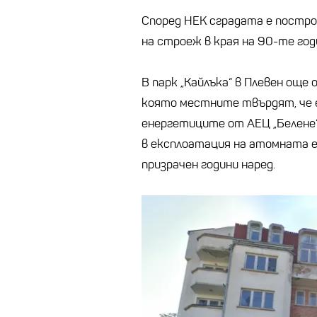
Според НЕК сградата е постро
на строеж в края на 90-те год
В парк „Кайлъка“ в Плевен още 
която местните твърдят, че е
енергетиците от АЕЦ „Белене“
в експлоатация на атомната 
призрачен години наред.