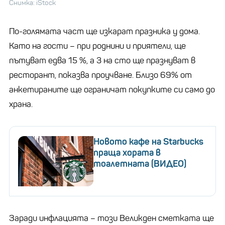
Снимка: iStock
По-голямата част ще изкарат празника у дома.
Като на гости – при роднини и приятели, ще
пътуват едва 15 %, а 3 на сто ще празнуват в
ресторант, показва проучване. Близо 69% от
анкетираните ще ограничат покупките си само до
храна.
Новото кафе на Starbucks
праща хората в
тоалетната (ВИДЕО)
Заради инфлацията – този Великден сметката ще