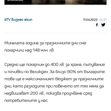
bTV Бизнес екип
11.04.2023
05:21
Миналата година за празничните дни сме
похарчили над 148 млн. лв.
Средно ще похарчим до 400 лв. за храна, пътувания
и почивки по Великден. За близо 90% от българите
това ще е максималният бюджет за празничните
дни, като разходите при повечето от тях няма да
надвишават 200 лв., показва проучване сред
потребителите у нас.