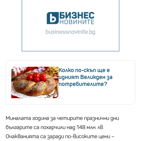
Колко по-скъп ще е
идният Великден за
потребителите?
Миналата година за четирите празнични дни
българите са похарчили над 148 млн. лв.
Очакванията са заради по-високите цени –