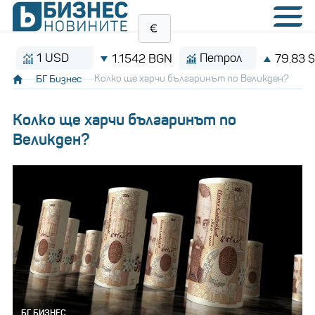
1 USD
Петрол
1.1542 BGN
79.83 $/баре
БГ Бизнес
Колко ще харчи българинът по Великден?
Колко ще харчи българинът по
Великден?
БГ БИЗНЕС