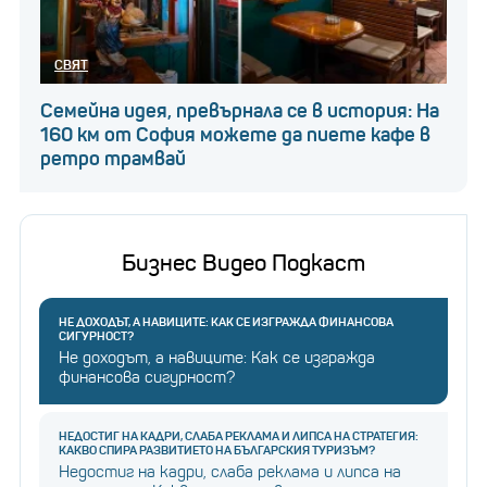
СВЯТ
Семейна идея, превърнала се в история: На
160 км от София можете да пиете кафе в
ретро трамвай
Бизнес Видео Подкаст
НЕ ДОХОДЪТ, А НАВИЦИТЕ: КАК СЕ ИЗГРАЖДА ФИНАНСОВА
СИГУРНОСТ?
Не доходът, а навиците: Как се изгражда
финансова сигурност?
НЕДОСТИГ НА КАДРИ, СЛАБА РЕКЛАМА И ЛИПСА НА СТРАТЕГИЯ:
КАКВО СПИРА РАЗВИТИЕТО НА БЪЛГАРСКИЯ ТУРИЗЪМ?
Недостиг на кадри, слаба реклама и липса на