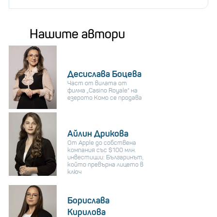
Нашите автори
Десислава Боцева
Част от вилата от
филма „Casino Royale“ на
езерото Комо се продава
Айлин Дрикова
От Apple до собствена
компания със $100 млн.
инвестиции: Българинът,
който превърна лицето в
ключ
Борислава
Кирилова