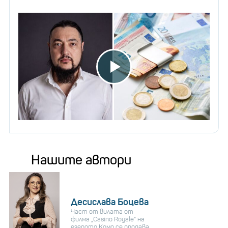
Нашите автори
Десислава Боцева
Част от вилата от
филма „Casino Royale“ на
езерото Комо се продава