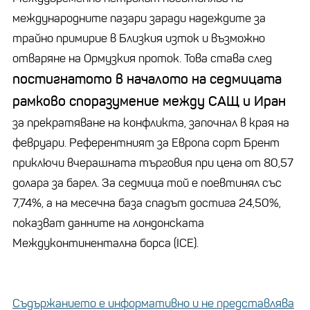
международните пазари заради надеждите за
трайно примирие в Близкия изток и възможно
отваряне на Ормузкия проток. Това става след
постигнатото в началото на седмицата
рамково споразумение между САЩ и Иран
за прекратяване на конфликта, започнал в края на
февруари. Референтният за Европа сорт Брент
приключи вчерашната търговия при цена от 80,57
долара за барел. За седмица той е поевтинял със
7,74%, а на месечна база спадът достига 24,50%,
показват данните на лондонската
Междуконтинентална борса (ICE).
Съдържанието е информативно и не представлява