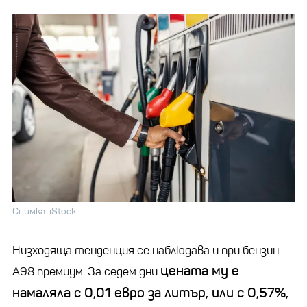
Снимка: iStock
Низходяща тенденция се наблюдава и при бензин
цената му е
А98 премиум. За седем дни
намаляла с 0,01 евро за литър, или с 0,57%,