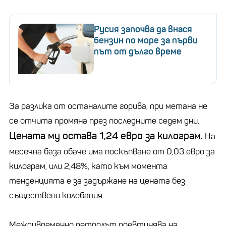
Русия започва да внася
бензин по море за първи
път от дълго време
За разлика от останалите горива, при метана не
се отчита промяна през последните седем дни.
Цената му остава 1,24 евро за килограм.
На
месечна база обаче има поскъпване от 0,03 евро за
килограм, или 2,48%, като към момента
тенденцията е за задържане на цената без
съществени колебания.
Междувременно петролът поевтинява на