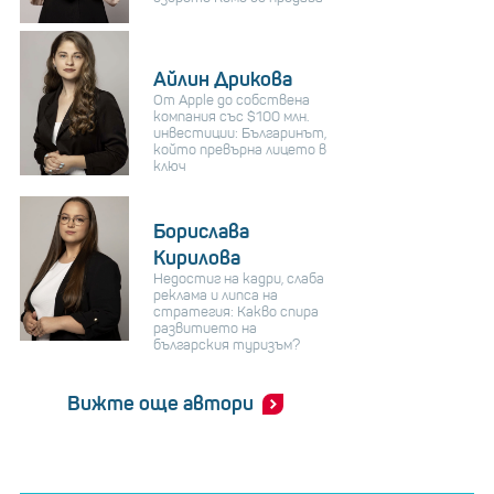
Айлин Дрикова
От Apple до собствена
компания със $100 млн.
инвестиции: Българинът,
който превърна лицето в
ключ
Борислава
Кирилова
Недостиг на кадри, слаба
реклама и липса на
стратегия: Какво спира
развитието на
българския туризъм?
Вижте още автори