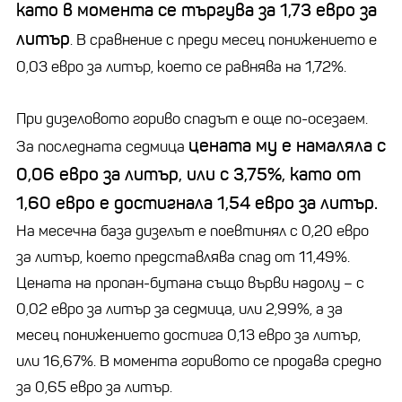
като в момента се търгува за 1,73 евро за
литър
. В сравнение с преди месец понижението е
0,03 евро за литър, което се равнява на 1,72%.
При дизеловото гориво спадът е още по-осезаем.
цената му е намаляла с
За последната седмица
0,06 евро за литър, или с 3,75%, като от
1,60 евро е достигнала 1,54 евро за литър.
На месечна база дизелът е поевтинял с 0,20 евро
за литър, което представлява спад от 11,49%.
Цената на пропан-бутана също върви надолу – с
0,02 евро за литър за седмица, или 2,99%, а за
месец понижението достига 0,13 евро за литър,
или 16,67%. В момента горивото се продава средно
за 0,65 евро за литър.