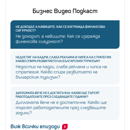
Бизнес Видео Подкаст
НЕ ДОХОДЪТ, А НАВИЦИТЕ: КАК СЕ ИЗГРАЖДА ФИНАНСОВА
СИГУРНОСТ?
Не доходът, а навиците: Как се изгражда
финансова сигурност?
НЕДОСТИГ НА КАДРИ, СЛАБА РЕКЛАМА И ЛИПСА НА СТРАТЕГИЯ:
КАКВО СПИРА РАЗВИТИЕТО НА БЪЛГАРСКИЯ ТУРИЗЪМ?
Недостиг на кадри, слаба реклама и липса на
стратегия: Какво спира развитието на
българския туризъм?
ДИПЛОМАТА ВЕЧЕ НЕ Е ДОСТАТЪЧНА: КАКВО ЩЕ ТЪРСЯТ
РАБОТОДАТЕЛИТЕ ПРЕЗ СЛЕДВАЩИТЕ ГОДИНИ?
Дипломата вече не е достатъчна: Какво ще
търсят работодателите през следващите
години?
Виж всички епизоди