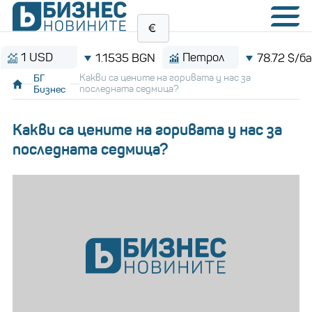
 USD
Петрол
1.1535 BGN
78.72 $/барел
БГ
Какви са цените на горивата у нас за
Бизнес
последната седмица?
Какви са цените на горивата у нас за
последната седмица?