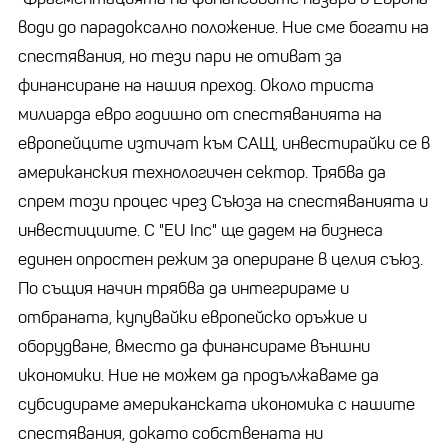
води до парадоксално положение. Ние сме богати на
спестявания, но тези пари не отиват за
финансиране на нашия преход. Около триста
милиарда евро годишно от спестяванията на
европейците изтичат към САЩ, инвестирайки се в
американския технологичен сектор. Трябва да
спрем този процес чрез Съюза на спестяванията и
инвестициите. С "EU Inc" ще дадем на бизнеса
единен опростен режим за опериране в целия съюз.
По същия начин трябва да интегрираме и
отбраната, купувайки европейско оръжие и
оборудване, вместо да финансираме външни
икономики. Ние не можем да продължаваме да
субсидираме американската икономика с нашите
спестявания, докато собствената ни