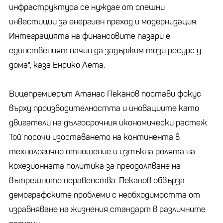
инфраструктура се нуждае от спешни
инвестиции за енергиен преход и модернизация.
Интеграцията на финансовите пазари е
единственият начин да задържим този ресурс у
дома", каза Енрико Лета.
Вицепремиерът Атанас Пеканов постави фокус
върху производителността и иновациите като
двигатели на дългосрочния икономически растеж.
Той посочи изоставането на континента в
технологично отношение и изтъкна ролята на
кохезионната политика за преодоляване на
вътрешните неравенства. Пеканов обвърза
демографските проблеми с необходимостта от
изравняване на жизнения стандарт в различните