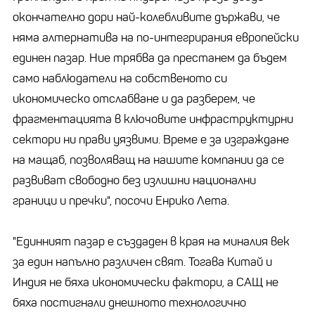
окончателно дори най-колебливите държави, че
няма алтернатива на по-интегрирания европейски
единен пазар. Ние трябва да престанем да бъдем
само наблюдатели на собственото си
икономическо отслабване и да разберем, че
фрагментацията в ключовите инфраструктурни
сектори ни прави уязвими. Време е за изграждане
на мащаб, позволяващ на нашите компании да се
развиват свободно без излишни национални
граници и пречки", посочи Енрико Лета.
"Единният пазар е създаден в края на миналия век
за един напълно различен свят. Тогава Китай и
Индия не бяха икономически фактори, а САЩ не
бяха постигнали днешното технологично