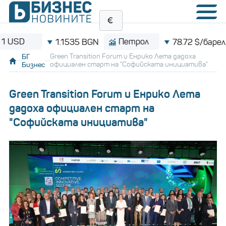
D
Петрол
1.1535 BGN
78.72 $/барел
БГ
Green Transition Forum и Енрико Лета дадоха
Бизнес
официален старт на "Софийската инициатива"
Green Transition Forum и Енрико Лета
дадоха официален старт на
"Софийската инициатива"