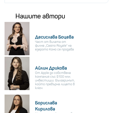
Нашите автори
Десислава Боцева
Част от вилата от
филма „Casino Royale“ на
езерото Комо се продава
Айлин Дрикова
От Apple до собствена
компания със $100 млн.
инвестиции: Българинът,
който превърна лицето в
ключ
Борислава
Кирилова