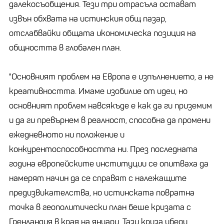
далекосъобщения. Тези три отрасъла остават
извън обхвата на истинския общ пазар,
отслабвайки общата икономическа позиция на
общността в глобален план.
"Основният проблем на Европа е изпълнението, а не
креативността. Имаме изобилие от идеи, но
основният проблем навсякъде е как да ги приземим
и да ги превърнем в реалност, способна да промени
ежедневното ни положение и
конкурентоспособността ни. През последната
година европейските институции се опитваха да
намерят начин да се справят с належащите
предизвикателства, но истинската повратна
точка в геополитически план беше кризата с
Гренландия в края на януари. Тази криза убеди