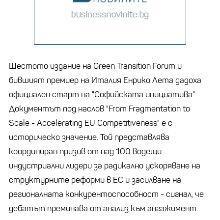
Шестото издание на Green Transition Forum и
бившият премиер на Италия Енрико Лета дадоха
официален старт на "Софийската инициатива".
Документът под наслов "From Fragmentation to
Scale - Accelerating EU Competitiveness" е с
историческо значение. Той представлява
координиран призив от над 100 водещи
индустриални лидери за радикално ускоряване на
структурните реформи в ЕС и засилване на
регионалната конкурентоспособност - сигнал, че
дебатът преминава от анализ към ангажимент.