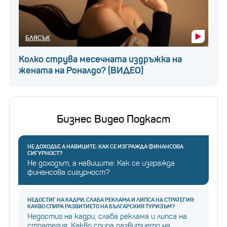
БЛЯСЪК
Колко струва месечната издръжка на
жената на Роналдо? (ВИДЕО)
Бизнес Видео Подкаст
НЕ ДОХОДЪТ, А НАВИЦИТЕ: КАК СЕ ИЗГРАЖДА ФИНАНСОВА
СИГУРНОСТ?
Не доходът, а навиците: Как се изгражда
финансова сигурност?
НЕДОСТИГ НА КАДРИ, СЛАБА РЕКЛАМА И ЛИПСА НА СТРАТЕГИЯ:
КАКВО СПИРА РАЗВИТИЕТО НА БЪЛГАРСКИЯ ТУРИЗЪМ?
Недостиг на кадри, слаба реклама и липса на
стратегия: Какво спира развитието на