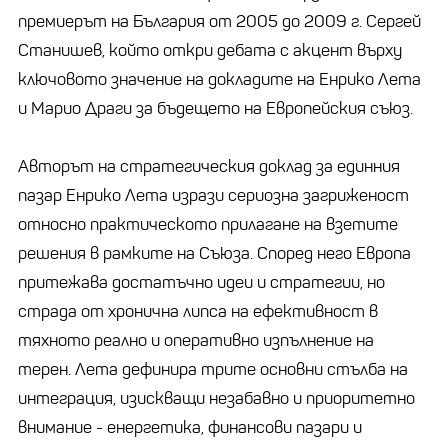
премиерът на България от 2005 до 2009 г. Сергей
Станишев, който откри дебата с акцент върху
ключовото значение на докладите на Енрико Лета
и Марио Драги за бъдещето на Европейския съюз.
Авторът на стратегическия доклад за единния
пазар Енрико Лета изрази сериозна загриженост
относно практическото прилагане на взетите
решения в рамките на Съюза. Според него Европа
притежава достатъчно идеи и стратегии, но
страда от хронична липса на ефективност в
тяхното реално и оперативно изпълнение на
терен. Лета дефинира трите основни стълба на
интеграция, изискващи незабавно и приоритетно
внимание - енергетика, финансови пазари и