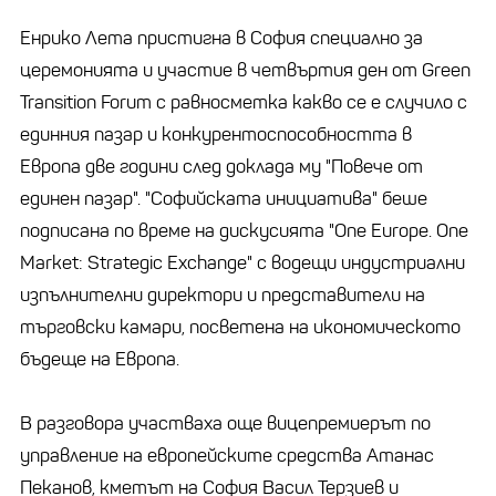
Енрико Лета пристигна в София специално за
церемонията и участие в четвъртия ден от Green
Transition Forum с равносметка какво се е случило с
единния пазар и конкурентоспособността в
Европа две години след доклада му "Повече от
единен пазар". "Софийската инициатива" беше
подписана по време на дискусията "One Europe. One
Market: Strategic Exchange" с водещи индустриални
изпълнителни директори и представители на
търговски камари, посветена на икономическото
бъдеще на Европа.
В разговора участваха още вицепремиерът по
управление на европейските средства Атанас
Пеканов, кметът на София Васил Терзиев и