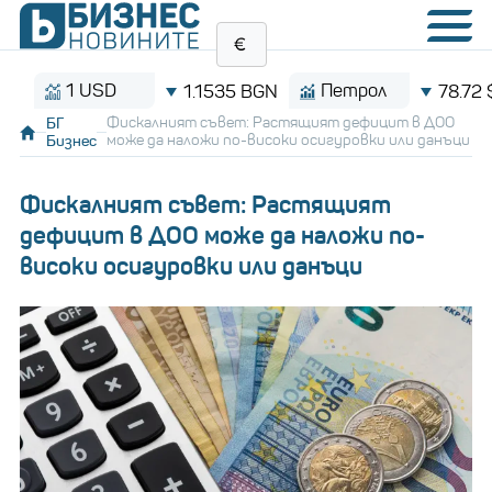
1 USD
Петрол
1.1535 BGN
78.72 $/бар
БГ
Фискалният съвет: Растящият дефицит в ДОО
Бизнес
може да наложи по-високи осигуровки или данъци
Фискалният съвет: Растящият
дефицит в ДОО може да наложи по-
високи осигуровки или данъци