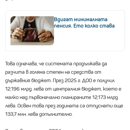
Вдигат минималната
пенсия. Ето колко става
Това означава, че системата продължава да
разчита в голяма степен на средства от
държавния бюджет. През 2025 г. ДОО е получил
12,196 млрд. лева от централния бюджет, което е
малко над първоначално планираните 12,173 млрд.
лева. Освен това през годината са отпуснати още
133,7 млн. лева допълнително.