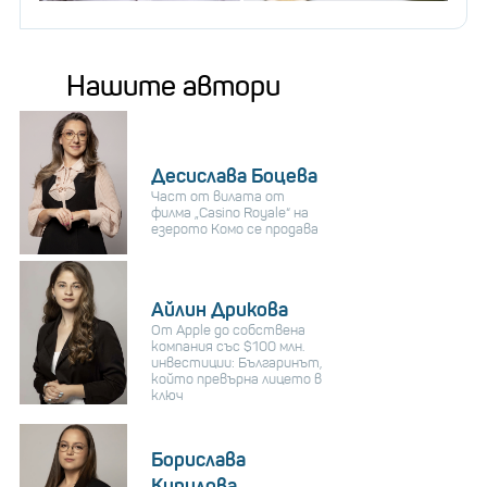
Нашите автори
Десислава Боцева
Част от вилата от
филма „Casino Royale“ на
езерото Комо се продава
Айлин Дрикова
От Apple до собствена
компания със $100 млн.
инвестиции: Българинът,
който превърна лицето в
ключ
Борислава
Кирилова