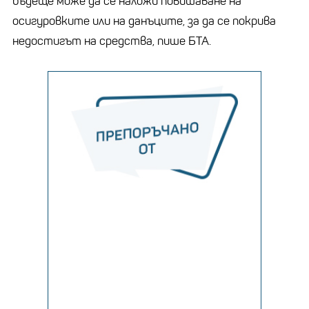
бъдеще може да се наложи повишаване на
осигуровките или на данъците, за да се покрива
недостигът на средства, пише БТА.