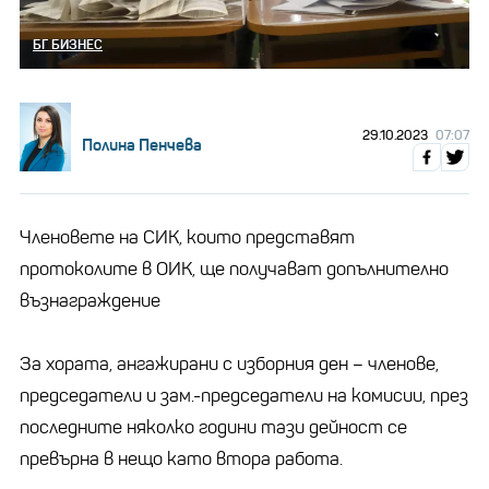
БГ БИЗНЕС
29.10.2023
07:07
Полина Пенчева
Членовете на СИК, които представят
протоколите в ОИК, ще получават допълнително
възнаграждение
За хората, ангажирани с изборния ден – членове,
председатели и зам.-председатели на комисии, през
последните няколко години тази дейност се
превърна в нещо като втора работа.