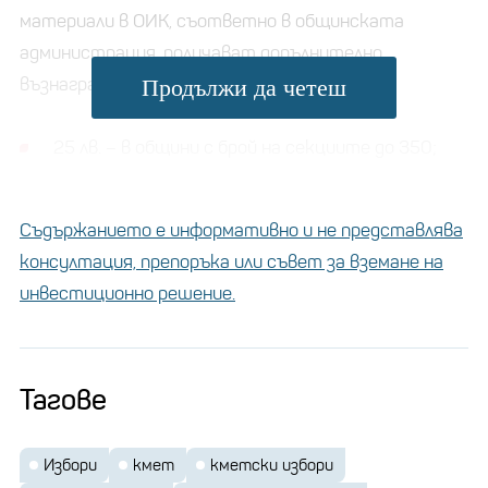
материали в ОИК, съответно в общинската
администрация, получават допълнително
възнаграждение, както следва:
Продължи да четеш
25 лв. – в общини с брой на секциите до 350;
35 лв. – в общини с брой на секции от 351 до
1000 включително;
Съдържанието е информативно и не представлява
50 лв. – в Столична община.
консултация, препоръка или съвет за вземане на
инвестиционно решение.
Вдигат заплатите на
кметовете на най-
големите села в
Тагове
Кюстендилско
Избори
кмет
кметски избори