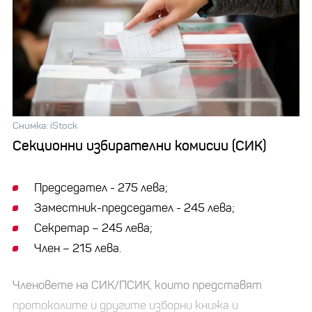
Снимка: iStock
Секционни избирателни комисии (СИК)
Председател - 275 лева;
Заместник-председател - 245 лева;
Секретар – 245 лева;
Член – 215 левa.
Членовете на СИК/ПСИК, които представят
протоколите и другите изборни книжа и