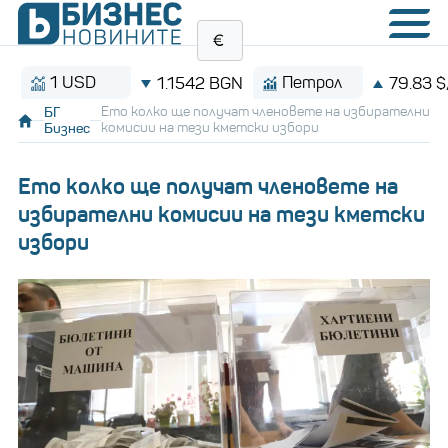
1 USD
Петрол
1.1542 BGN
79.83 $/баре
БГ
Ето колко ще получат членовете на избирателни
Бизнес
комисии на тези кметски избори
Ето колко ще получат членовете на
избирателни комисии на тези кметски
избори