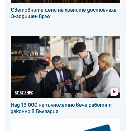
За същите позиции
в Столична община:
Световните цени на храните достигнаха
3-годишен връх
Председател – 2300 лева;
Заместник-председател – 2200 лева;
Секретар – 2200 лева;
Член – 2000 лева.
БГ БИЗНЕС
Над 13 000 непълнолетни вече работят
законно в България