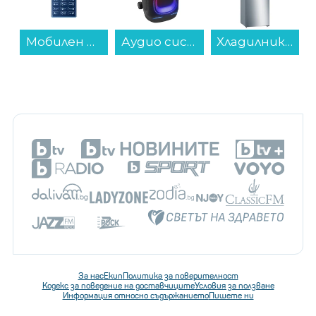
Аудио система JBL Partybox 330 BLKEP...
Хладилник с фризер Bosch KGN36VLED , 326 l, E , No Frost...
Памет USB SanDisk Ultra Dual USB-C/USB 3.1 128GB SDDDC3-128G-G46...
За нас
Екип
Политика за поверителност
Кодекс за поведение на доставчиците
Условия за ползване
Информация относно съдържанието
Пишете ни