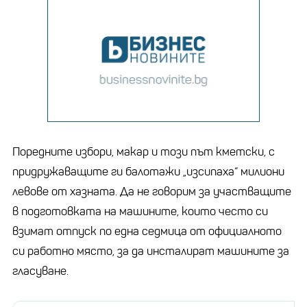
Поредните избори, макар и този път кметски, с
придружаващите ги балотажи „изсипаха“ милиони
левове от хазната. Да не говорим за участващите
в подготовката на машините, които често си
взимат отпуск по една седмица от официалното
си работно място, за да инсталират машините за
гласуване.