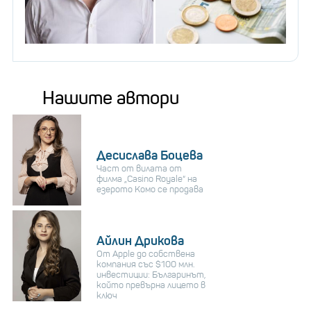
Нашите автори
Десислава Боцева
Част от вилата от
филма „Casino Royale“ на
езерото Комо се продава
Айлин Дрикова
От Apple до собствена
компания със $100 млн.
инвестиции: Българинът,
който превърна лицето в
ключ