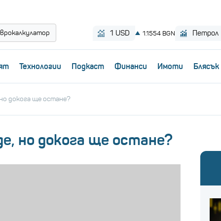
врокалкулатор
ят
Технологии
Пoдкаст
Финанси
Имоти
Блясък
но докога ще остане?
е, но докога ще остане?