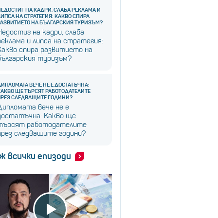
НЕДОСТИГ НА КАДРИ, СЛАБА РЕКЛАМА И
ЛИПСА НА СТРАТЕГИЯ: КАКВО СПИРА
РАЗВИТИЕТО НА БЪЛГАРСКИЯ ТУРИЗЪМ?
Недостиг на кадри, слаба
реклама и липса на стратегия:
Какво спира развитието на
българския туризъм?
ДИПЛОМАТА ВЕЧЕ НЕ Е ДОСТАТЪЧНА:
КАКВО ЩЕ ТЪРСЯТ РАБОТОДАТЕЛИТЕ
ПРЕЗ СЛЕДВАЩИТЕ ГОДИНИ?
Дипломата вече не е
достатъчна: Какво ще
търсят работодателите
през следващите години?
ж всички епизоди