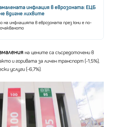
амалената инфлация в еврозоната: ЕЦБ
не вдигне лихвите
о на инфлацията в еврозоната през юни е по-
 очакваното
амаления
на цените са съсредоточени в
както и горивата за личен транспорт (-1,5%),
ки услуги (-6,7%).