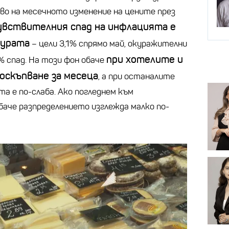
рво на месечното изменение на цените през
увствителния спад на инфлацията е
турата
– цели 3,1% спрямо май, окуражителни
при хотелите и
 спад. На този фон обаче
оскъпване за месеца
, а при останалите
та е по-слаба. Ако погледнем към
баче разпределението изглежда малко по-