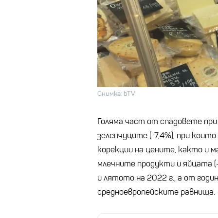
Снимка: bTV
Голяма част от спадовете при
зеленчуците (-7,4%), при коит
корекции на цените, както и м
млечните продукти и яйцата (-
и лятото на 2022 г., а от годи
средноевропейските равнища.