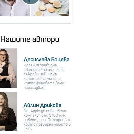
Нашите автори
Десислава Боцева
Испания превърна
световната титла в
съкровище! Пуска
лимитирана монета,
която феновете вече
преследват
Айлин Дрикова
От Apple до собствена
компания със $100 млн.
инвестиции: Българинът,
който превърна лицето в
ключ