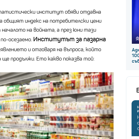
статистически институт обяви отдавна
аза общият индекс на потребителски цени
 началото на войната, а през юни тази
Институтът за пазарна
Ф
 по-осезаемо.
 явлението и отговаря на въпроса, който
Ад
100
а ще продължи. Ето какво показва той:
съ
Н