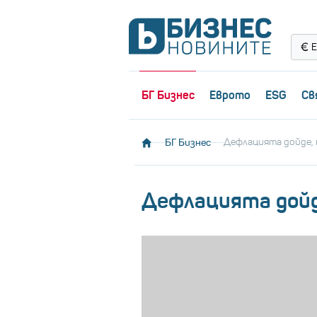
Е
БГ Бизнес
Еврото
ESG
Св
БГ Бизнес
Дефлацията дойде, 
Дефлацията дойд