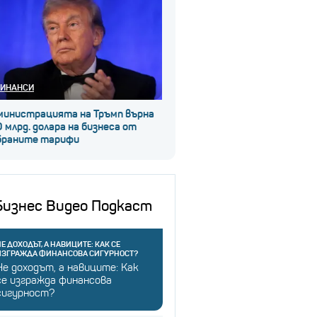
ИНАНСИ
министрацията на Тръмп върна
 млрд. долара на бизнеса от
браните тарифи
Бизнес Видео Подкаст
Е ДОХОДЪТ, А НАВИЦИТЕ: КАК СЕ
ИЗГРАЖДА ФИНАНСОВА СИГУРНОСТ?
Не доходът, а навиците: Как
се изгражда финансова
сигурност?