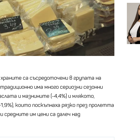
 храните са съсредоточени в групата на
о традиционно има много сериозни сезонни
аслата и мазнините (-4,4%) и млякото,
1,9%), които поскъпнаха рязко през пролетта
ни средните им цени са далеч над