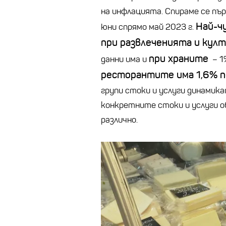
на инфлацията. Спираме се пъ
Най-ч
юни спрямо май 2023 г.
при развлеченията и кул
при храните
данни има и
– 1%
ресторантите има 1,6% п
групи стоки и услуги динамика
конкретните стоки и услуги о
различно.