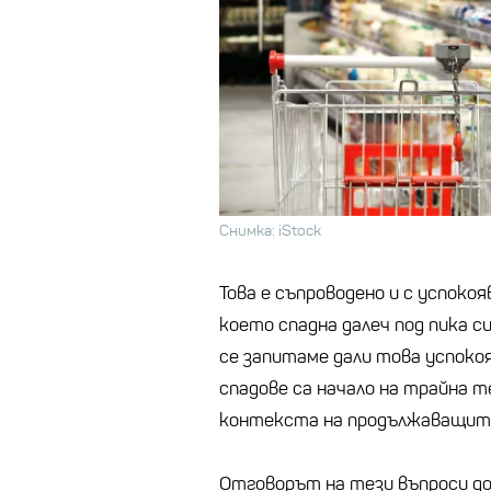
Снимка: iStock
Това е съпроводено и с успоко
което спадна далеч под пика си
се запитаме дали това успокоя
спадове са начало на трайна т
контекста на продължаващите
Отговорът на тези въпроси д