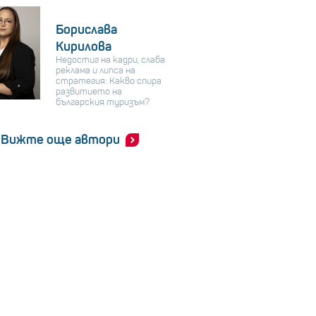
Борислава
Кирилова
Недостиг на кадри, слаба
реклама и липса на
стратегия: Какво спира
развитието на
българския туризъм?
Вижте още автори