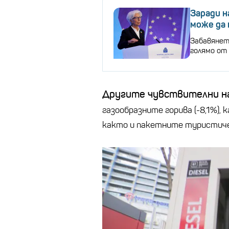
Заради н
може да 
Забавянет
голямо от
Другите чувствителни н
газообразните горива (-8,1%), 
както и пакетните туристичес