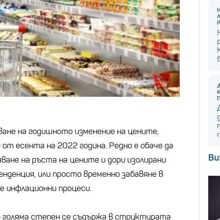
яване на годишното изменение на цените,
 от есента на 2022 година. Редно е обаче да
Ви
ване на ръста на цените и дори изолирани
енденция, или просто временно забавяне в
 инфлационни процеси.
о голяма степен се съдържа в структурата