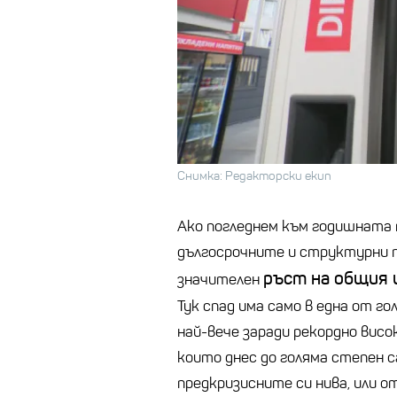
Снимка: Редакторски екип
Ако погледнем към годишната 
дългосрочните и структурни пр
ръст на общия 
значителен
Тук спад има само в една от г
най-вече заради рекордно вис
които днес до голяма степен са
предкризисните си нива, или о