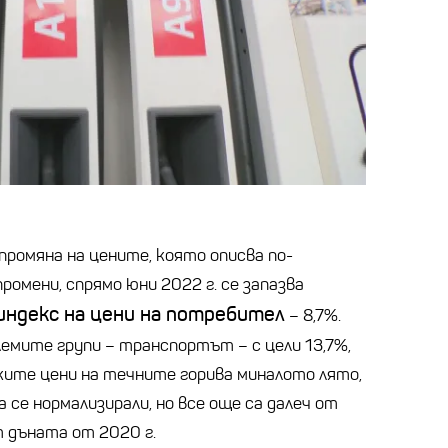
промяна на цените, която описва по-
омени, спрямо юни 2022 г. се запазва
индекс на цени на потребител
– 8,7%.
олемите групи – транспортът – с цели 13,7%,
оките цени на течните горива миналото лято,
 се нормализирали, но все още са далеч от
т дъната от 2020 г.