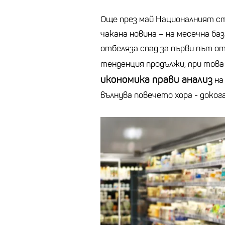
Още през май Националният 
чакана новина – на месечна б
отбеляза спад за първи път от
тенденция продължи, при това
икономика прави анализ
на
вълнува повечето хора - доког