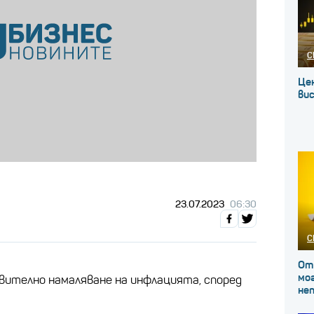
С
Це
вис
23.07.2023
06:30
С
От
мог
вително намаляване на инфлацията, според
не