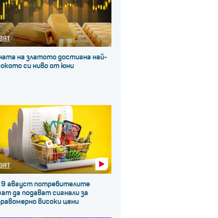
ВЯТ
ната на златото достигна най-
окото си ниво от юни
ВЯТ
 9 август потребителите
ат да подават сигнали за
правомерно високи цени