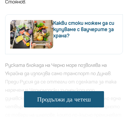
Стоянов.
Какви стоки можем да си
купуваме с ваучерите за
храна?
Руската блокада на Черно море позволява на
Украйна да използва само транспорт по Дунав.
Преди Русия да се оттегли от сделката за така
наречения Черноморски зърнен коридор,
дунавските пристанища отговаряха за около една
Продължи да четеш
четвърт от износа на зърно от Украйна. Зърното
се товари на шлепове, които по-късно преминават
през териториалните води на Румъния до