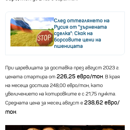
След оттеглянето на
Русия от "зърнената
сделка": Скок на
борсовите цени на
пшеницата
При царевицата за доставка през август 2023 г.
226,25 евро/тон
цената стартира от
. В края
на месеца достига 248,00 евро/тон, като
увеличението на котировките е с 21,75 пункта.
238,62 евро/
Средната цена за месец август е
тон
.