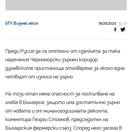
bTV Бизнес екип
18.08.2023
10:37
Преди Русия да се оттегли от сделката за така
наречения Черноморски зърнен коридор,
дунавските пристанища отговаряха за около една
четвърт от износа на зърно
На този етап няма опасност за поскъпване на
хляба в България, защото има достатъчно зърно
от новата и от миналогодишната реколта,
коментира Георги Стоянов, председател на
Българския фермерски съюз. Според него засега в