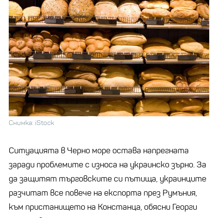
Снимка: iStock
Ситуацията в Черно море остава напрегната
заради проблемите с износа на украинско зърно. За
да защитят търговските си пътища, украинците
разчитат все повече на експорта през Румъния,
към пристанището на Констанца, обясни Георги