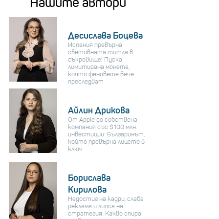
Нашите автори
Десислава Боцева
Испания превърна
световната титла в
съкровище! Пуска
лимитирана монета,
която феновете вече
преследват
Айлин Дрикова
От Apple до собствена
компания със $100 млн.
инвестиции: Българинът,
който превърна лицето в
ключ
Борислава
Кирилова
Недостиг на кадри, слаба
реклама и липса на
стратегия: Какво спира