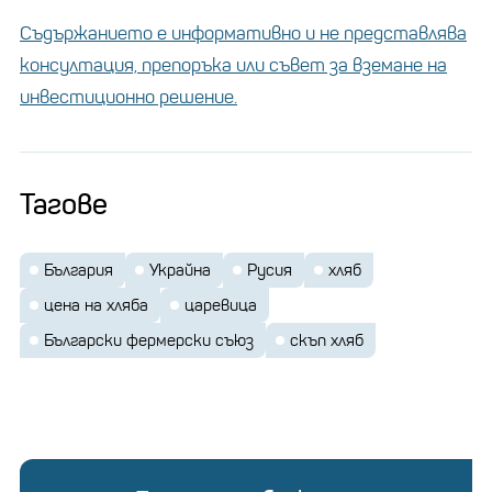
пристанище Констанца.
Съдържанието е информативно и не представлява
консултация, препоръка или съвет за вземане на
инвестиционно решение.
Тагове
България
Украйна
Русия
хляб
цена на хляба
царевица
Български фермерски съюз
скъп хляб
Износът на зърно на Украйна е нараснал до 2,56
милиона метрични тона досега през сезон
2023/2024 г. (юли-юни) спрямо 2 милиона тона по