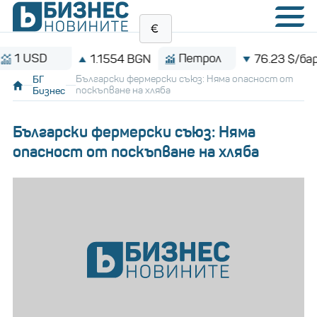
USD
Петрол
1.1554 BGN
76.23 $/барел
БГ
Български фермерски съюз: Няма опасност от
Бизнес
поскъпване на хляба
Български фермерски съюз: Няма
опасност от поскъпване на хляба