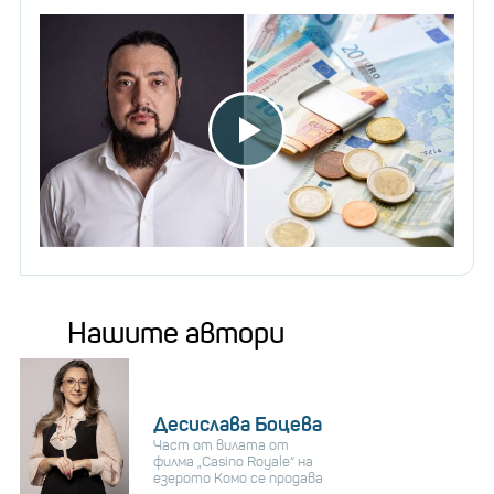
Нашите автори
Десислава Боцева
Част от вилата от
филма „Casino Royale“ на
езерото Комо се продава