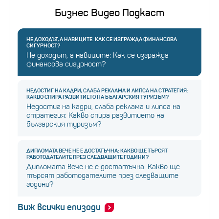
за получаване на компенсации от месеца,
Бизнес Видео Подкаст
следващ месеца на подаване на заявлението
НЕ ДОХОДЪТ, А НАВИЦИТЕ: КАК СЕ ИЗГРАЖДА ФИНАНСОВА
СИГУРНОСТ?
Не доходът, а навиците: Как се изгражда
финансова сигурност?
НЕДОСТИГ НА КАДРИ, СЛАБА РЕКЛАМА И ЛИПСА НА СТРАТЕГИЯ:
КАКВО СПИРА РАЗВИТИЕТО НА БЪЛГАРСКИЯ ТУРИЗЪМ?
Недостиг на кадри, слаба реклама и липса на
стратегия: Какво спира развитието на
българския туризъм?
ДИПЛОМАТА ВЕЧЕ НЕ Е ДОСТАТЪЧНА: КАКВО ЩЕ ТЪРСЯТ
РАБОТОДАТЕЛИТЕ ПРЕЗ СЛЕДВАЩИТЕ ГОДИНИ?
Дипломата вече не е достатъчна: Какво ще
търсят работодателите през следващите
години?
Виж всички епизоди