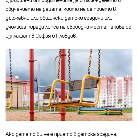
извършени от родителите за отглеждането и
обучението на децата, които не са приети в
държавни или общински детски градини или
училища поради липса на свободни места. Такива се
изплащат в София и Пловдив.
Ако детето ви не е прието в детска градина,