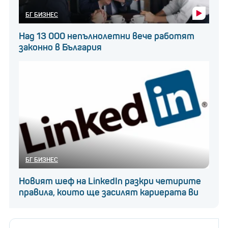
БГ БИЗНЕС
Над 13 000 непълнолетни вече работят
законно в България
Снимка:
Евгений Милов
В какъв срок се кандидатства за
компенсации за детска градина?
Колко струват
ученическите раници у
нас и в наши съседки?
БГ БИЗНЕС
Новият шеф на LinkedIn разкри четирите
правила, които ще засилят кариерата ви
Д
о 5-о число на месеците от декември до
юли