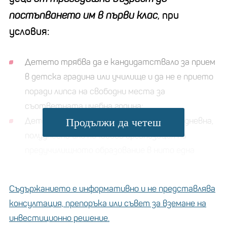
постъпването им в първи клас
, при
условия:
Детето трябва да е кандидатствало за прием
в детска градина или училище и да не е прието
поради липса на свободни места за
съответната учебна година;
Детето не трябва да е записано в целодневна,
Продължи да четеш
полудневна или почасова организация на
предучилищното образование в нито една
държавна или общинска детска градина;
Общината по настоящия адрес на детето не
Съдържанието е информативно и не представлява
трябва да e предложила на родителите друго
консултация, препоръка или съвет за вземане на
място, поради липса на свободни места във
инвестиционно решение.
всички детски градини в прилежащия район;