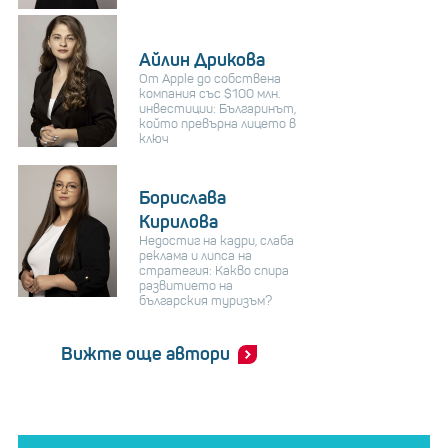
Айлин Дрикова
От Apple до собствена
компания със $100 млн.
инвестиции: Българинът,
който превърна лицето в
ключ
Борислава
Кирилова
Недостиг на кадри, слаба
реклама и липса на
стратегия: Какво спира
развитието на
българския туризъм?
Вижте още автори