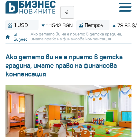
1 USD
Петрол
1.1542 BGN
79.83 $/барел
БГ
Ако детето ви не е прието в детска градина,
Бизнес
имате право на финансова компенсация
Ако детето ви не е прието в детска
градина, имате право на финансова
компенсация